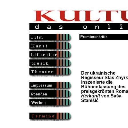
Premierenkritik
Der ukrainische
Regisseur Stas Zhyr
inszenierte die
Bühnenfassung des
preisgekrönten Rom
Herkunft
von Saša
Stanišić