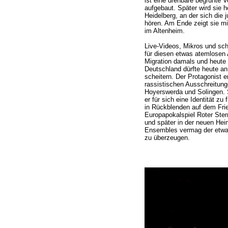
ist eine drehbare begrünte V
aufgebaut. Später wird sie 
Heidelberg, an der sich die 
hören. Am Ende zeigt sie m
im Altenheim.
Live-Videos, Mikros und sc
für diesen etwas atemlosen 
Migration damals und heute 
Deutschland dürfte heute a
scheitern. Der Protagonist e
rassistischen Ausschreitung
Hoyerswerda und Solingen. 
er für sich eine Identität z
in Rückblenden auf dem Fri
Europapokalspiel Roter Ste
und später in der neuen Hei
Ensembles vermag der etwas
zu überzeugen.