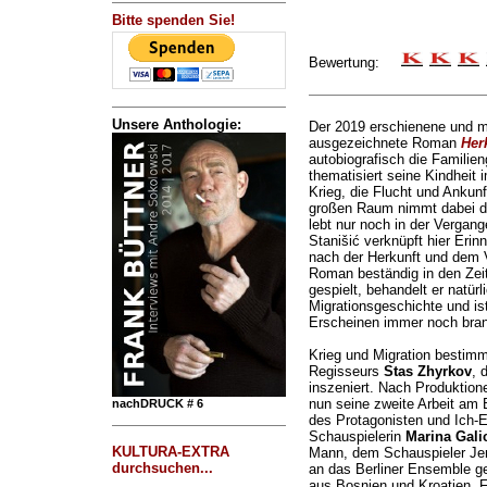
Bitte spenden Sie!
Bewertung:
Unsere Anthologie:
Der 2019 erschienene und 
ausgezeichnete Roman
Her
autobiografisch die Familie
thematisiert seine Kindheit
Krieg, die Flucht und Ankunf
großen Raum nimmt dabei di
lebt nur noch in der Vergan
Stanišić verknüpft hier Erinn
nach der Herkunft und dem V
Roman beständig in den Zei
gespielt, behandelt er natürl
Migrationsgeschichte und i
Erscheinen immer noch bran
Krieg und Migration bestim
Regisseurs
Stas Zhyrkov
, 
inszeniert. Nach Produktio
nun seine zweite Arbeit am 
nachDRUCK # 6
des Protagonisten und Ich-E
Schauspielerin
Marina Gali
KULTURA-EXTRA
Mann, dem Schauspieler Je
durchsuchen...
an das Berliner Ensemble ge
aus Bosnien und Kroatien. Fa