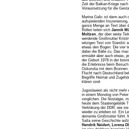
Zeit der Balkan-Kriege nach
Voraussetzung für die Gestal
Marina Galic ist dann auch 
aufspielenden Inszenierung,
ganze Menge an Text über d
Rollen teilen sich
Jannik M
Moltzen
, der über weite T
werdende Großmutter Kristina
witzigen Text von Stanišić 
etwas den Bogen. Die vier te
dabei die Bälle zu. Das ma
ermüdet aber auch etwas, je
der Geburt 1978 in der bosn
die Erlebnisse beim Besuch 
Oskoruša mit dem Brunnen d
Flucht nach Deutschland be
Begriffe Heimat und Zugehöri
klären sind.
Jugoslawien als nicht mehr 
in einem Monolog von Peter
verglichen. Die Nostalgie, 
heute dem Staatengebilde Ti
Verklärung der DDR, wie sie
wieder zu erleben ist. Ein L
demente Großmutter führt. M
Saša seine Geschichte aufz
Hendrik Neidert, Lorena D