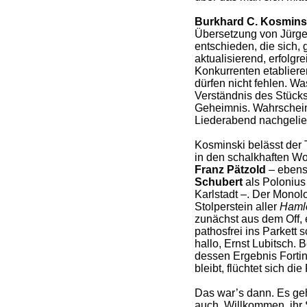
Burkhard C. Kosmins
Übersetzung von Jürg
entschieden, die sich,
aktualisierend, erfolgr
Konkurrenten etabliere
dürfen nicht fehlen. W
Verständnis des Stücks 
Geheimnis. Wahrschein
Liederabend nachgelief
Kosminski belässt der 
in den schalkhaften Wo
Franz Pätzold
– ebenso
Schubert
als Polonius 
Karlstadt –. Der Mono
Stolperstein aller
Haml
zunächst aus dem Off, 
pathosfrei ins Parkett 
hallo, Ernst Lubitsch.
dessen Ergebnis Fortin
bleibt, flüchtet sich die
Das war’s dann. Es geh
auch. Willkommen, ihr 