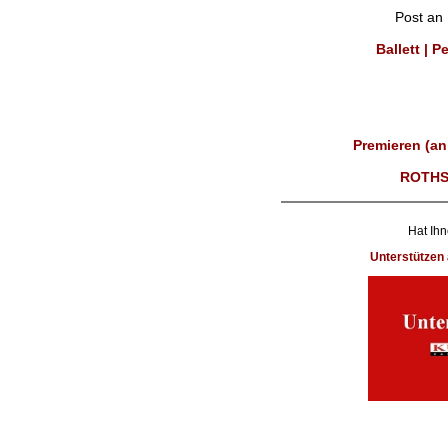
Post an
Ballett | 
Premieren (an
ROTHS
Hat Ihn
Unterstütze