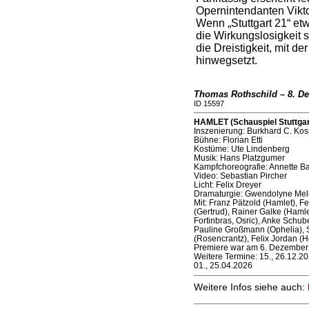
Opernintendanten Vikto
Wenn „Stuttgart 21“ et
die Wirkungslosigkeit
die Dreistigkeit, mit der
hinwegsetzt.
Thomas Rothschild – 8. D
ID 15597
HAMLET (Schauspiel Stuttgart
Inszenierung: Burkhard C. Kos
Bühne: Florian Etti
Kostüme: Ute Lindenberg
Musik: Hans Platzgumer
Kampfchoreografie: Annette B
Video: Sebastian Pircher
Licht: Felix Dreyer
Dramaturgie: Gwendolyne Mel
Mit: Franz Pätzold (Hamlet), Fe
(Gertrud), Rainer Galke (Hamle
Fortinbras, Osric), Anke Schub
Pauline Großmann (Ophelia), S
(Rosencrantz), Felix Jordan (
Premiere war am 6. Dezember
Weitere Termine: 15., 26.12.2025/
01., 25.04.2026
Weitere Infos siehe auch: