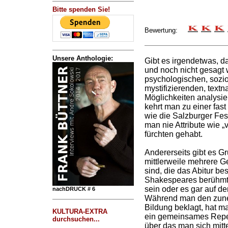
Bitte spenden Sie!
Bewertung:
Unsere Anthologie:
Gibt es irgendetwas, d
und noch nicht gesagt
psychologischen, sozio
mystifizierenden, textn
Möglichkeiten analysie
kehrt man zu einer fas
wie die Salzburger Fes
man nie Attribute wie „
fürchten gehabt.
Andererseits gibt es G
mittlerweile mehrere 
sind, die das Abitur b
Shakespeares berühmt
sein oder es gar auf d
nachDRUCK # 6
Während man den zune
Bildung beklagt, hat 
KULTURA-EXTRA
ein gemeinsames Reper
durchsuchen...
über das man sich mitte