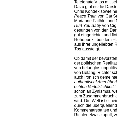
Telefonate Vitos mit se
Dazu gibt es die Darst
Chris Kondek sowie neu
Peace Train
von Cat S
Marianne Faithful und
Hurt You Baby
von Ciga
gesungen von den Darst
gut eingerichtet und flo
Höhepunkt, bei dem Ha
aus ihrer ungeliebten 
Tod
aussteigt.
Ob damit der bevorsteh
der politischen Realität
von belanglos unpolitis
von Belang. Richter sc
auch ironisch gemeint
authentisch! Aber überf
echten Verletzlichkeit.“
schon an Zynismus, we
zum Zusammenbruch der
wird. Die Welt ist sche
durch die überquellen
Kommentarspalten und 
Richter etwas kaputt, 