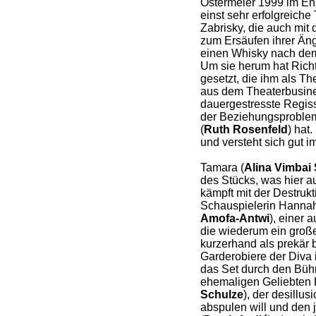
Ostermeier 1999 im En
einst sehr erfolgreich
Zabrisky, die auch mit
zum Ersäufen ihrer Äng
einen Whisky nach dem
Um sie herum hat Rich
gesetzt, die ihm als T
aus dem Theaterbusines
dauergestresste Regiss
der Beziehungsprobleme
(
Ruth Rosenfeld
) hat.
und versteht sich gut 
Tamara (
Alina Vimbai 
des Stücks, was hier a
kämpft mit der Destrukt
Schauspielerin Hannah 
Amofa-Antwi
), einer 
die wiederum ein große
kurzerhand als prekär b
Garderobiere der Diva 
das Set durch den Bü
ehemaligen Geliebten 
Schulze
), der desillus
abspulen will und den 