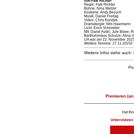
von Falk Richter
Regie: Falk Richter
Bühne: Nina Wetzel
Kostüme: Andy Besuch
Musik: Daniel Freitag
Video: Chris Kondek
Dramaturgie: Nils Haarmann
Licht: Erich Schneider
Mit: Damir Avdić, Jule Böwe, 
Bartholomäus Schulze, Alina V
UA war am 22. November 2025
Weitere Termine: 27.11.2025// 1
Weitere Infos siehe auch:
Po
Premieren (an
Hat Ihn
Unterstütze