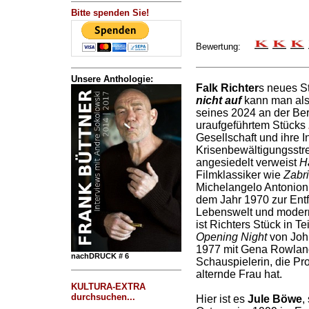
Bitte spenden Sie!
Bewertung:
Unsere Anthologie:
Falk Richter
s neues S
nicht auf
kann man als
seines 2024 an der Be
uraufgeführtem Stücks
Gesellschaft und ihre 
Krisenbewältigungsstre
angesiedelt verweist
H
Filmklassiker wie
Zabri
Michelangelo Antonioni
dem Jahr 1970 zur Entf
Lebenswelt und moder
ist Richters Stück in T
Opening Night
von Joh
1977 mit Gena Rowlands
nachDRUCK # 6
Schauspielerin, die Pro
alternde Frau hat.
KULTURA-EXTRA
durchsuchen...
Hier ist es
Jule Böwe
,