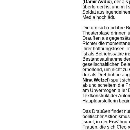
(
Damir Avdić
), der als
überfordert ist und mit 
Soldat aus irgendeinem
Media hochlädt.
Die um sich und ihre 
Theaterblase drinnen u
Draußen als gegensätzl
Richter die momentane
ihrer hoffnungslosen T
ist als Betriebssatire i
Bestandsaufnahme der d
gesellschaftlichen Bela
erhellend, um nicht zu 
der als Drehbühne ang
Nina Wetzel
) spult si
ab und scheitern die 
am Unvermögen aller Be
Textkonstrukt der Autor
Hauptdarstellerin begi
Das Draußen findet nu
politischer Aktionismus
Israel, in der Erwähn
Frauen, die sich Cleo r