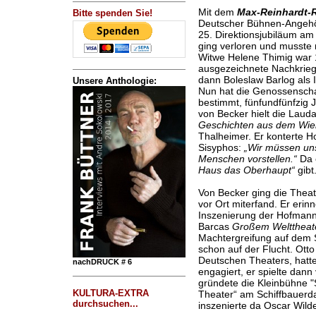
Mit dem
Max-Reinhardt-
Bitte spenden Sie!
Deutscher Bühnen-Angeh
25. Direktionsjubiläum am
ging verloren und musste
Witwe Helene Thimig war 1
ausgezeichnete Nachkriegs
dann Boleslaw Barlog als I
Unsere Anthologie:
Nun hat die Genossensch
bestimmt, fünfundfünfzig 
von Becker hielt die Laud
Geschichten aus dem Wie
Thalheimer. Er konterte H
Sisyphos:
„Wir müssen uns
Menschen vorstellen.“
Da 
Haus das Oberhaupt“
gibt
Von Becker ging die Thea
vor Ort miterfand. Er erin
Inszenierung der Hofmanns
Barcas
Großem Welttheat
Machtergreifung auf dem S
schon auf der Flucht. Ott
Deutschen Theaters, hatt
nachDRUCK # 6
engagiert, er spielte dann
gründete die Kleinbühne 
KULTURA-EXTRA
Theater“ am Schiffbauerd
durchsuchen...
inszenierte da Oscar Wil