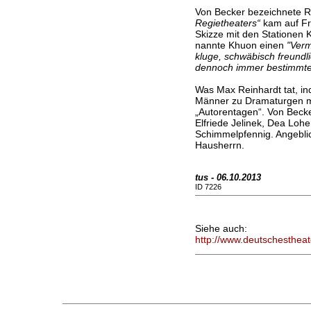
Von Becker bezeichnete R
Regietheaters“
kam auf Fr
Skizze mit den Stationen
nannte Khuon einen
"Verm
kluge, schwäbisch freundl
dennoch immer bestimmte
Was Max Reinhardt tat, i
Männer zu Dramaturgen ma
„Autorentagen“. Von Becker 
Elfriede Jelinek, Dea Loh
Schimmelpfennig. Angebli
Hausherrn.
tus - 06.10.2013
ID 7226
Siehe auch:
http://www.deutschestheat