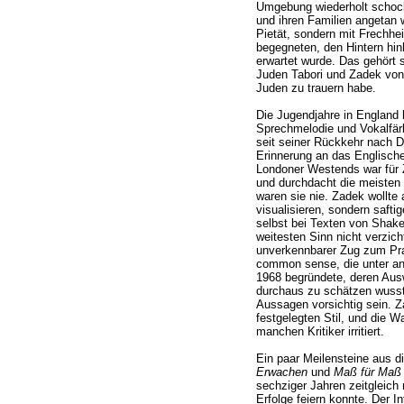
Umgebung wiederholt schock
und ihren Familien angetan w
Pietät, sondern mit Frechhei
begegneten, den Hintern hinh
erwartet wurde. Das gehört 
Juden Tabori und Zadek von
Juden zu trauern habe.
Die Jugendjahre in England
Sprechmelodie und Vokalfärbu
seit seiner Rückkehr nach 
Erinnerung an das Englische
Londoner Westends war für Z
und durchdacht die meisten 
waren sie nie. Zadek wollte 
visualisieren, sondern saftig
selbst bei Texten von Shak
weitesten Sinn nicht verzich
unverkennbarer Zug zum Pr
common sense, die unter an
1968 begründete, deren Aus
durchaus zu schätzen wuss
Aussagen vorsichtig sein. Za
festgelegten Stil, und die W
manchen Kritiker irritiert.
Ein paar Meilensteine aus d
Erwachen
und
Maß für Maß
sechziger Jahren zeitgleich 
Erfolge feiern konnte. Der I