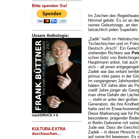
Bitte spenden Sie!
Im Zeichen des Regietheaters
Himmel gelobt. Es ist an der
seines Geburtstags, an den 
tatsächlich jeden Superlativ 
Unsere Anthologie:
„Zadik“ heißt im Hebräische
Tschechischen und im Polnis
Deutsch „Arsch“. Ein Gerech
stehenden Richters war
Pet
schon Götz von Berlichinge
Hauptmann anbot, hat auch 
sich – all jenen entgegengeha
Zadek war das enfant terrib
primus inter pares in der Gi
im vergangenen Jahrhundert
haben. Elf Jahre älter als 
zwölf Jahre jünger als Georg
man ohne Gefahr der Lächer
–, steht er unter den großen
Generation, die ihre Kindhei
hatte und im Erwachsenenalt
Diese Markierung war für P
nachDRUCK # 6
besonderer, prägender Bede
in Berlin Geborene mit seine
Jude war. Dass die Geschicht
KULTURA-EXTRA
Zadek – in dieser Hinsicht m
durchsuchen...
auf seine Art bewiesen. Es w