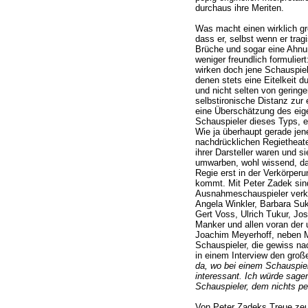
durchaus ihre Meriten.
Was macht einen wirklich gr
dass er, selbst wenn er trag
Brüche und sogar eine Ahnu
weniger freundlich formulie
wirken doch jene Schauspiele
denen stets eine Eitelkeit 
und nicht selten von geringer 
selbstironische Distanz zur 
eine Überschätzung des eig
Schauspieler dieses Typs, er 
Wie ja überhaupt gerade jen
nachdrücklichen Regietheater
ihrer Darsteller waren und s
umwarben, wohl wissend, das
Regie erst in der Verkörper
kommt. Mit Peter Zadek sin
Ausnahmeschauspieler verkn
Angela Winkler, Barbara Su
Gert Voss, Ulrich Tukur, Jos
Manker und allen voran der 
Joachim Meyerhoff, neben M
Schauspieler, die gewiss n
in einem Interview den gro
da, wo bei einem Schauspiele
interessant. Ich würde sage
Schauspieler, dem nichts pein
Von Peter Zadeks Treue zeu