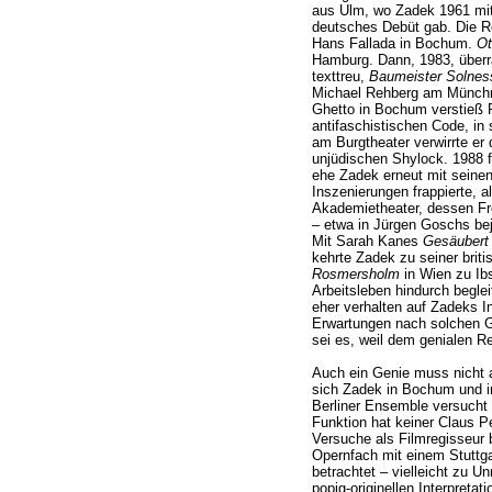
aus Ulm, wo Zadek 1961 m
deutsches Debüt gab. Die 
Hans Fallada in Bochum.
Ot
Hamburg. Dann, 1983, übe
texttreu,
Baumeister Solnes
Michael Rehberg am Münchn
Ghetto in Bochum verstieß 
antifaschistischen Code, in
am Burgtheater verwirrte er
unjüdischen Shylock. 1988 f
ehe Zadek erneut mit seinen
Inszenierungen frappierte, 
Akademietheater, dessen Fr
– etwa in Jürgen Goschs be
Mit Sarah Kanes
Gesäubert
kehrte Zadek zu seiner briti
Rosmersholm
in Wien zu Ib
Arbeitsleben hindurch begleit
eher verhalten auf Zadeks In
Erwartungen nach solchen 
sei es, weil dem genialen R
Auch ein Genie muss nicht al
sich Zadek in Bochum und i
Berliner Ensemble versucht ha
Funktion hat keiner Claus 
Versuche als Filmregisseur b
Opernfach mit einem Stuttg
betrachtet – vielleicht zu Un
popig-originellen Interpret