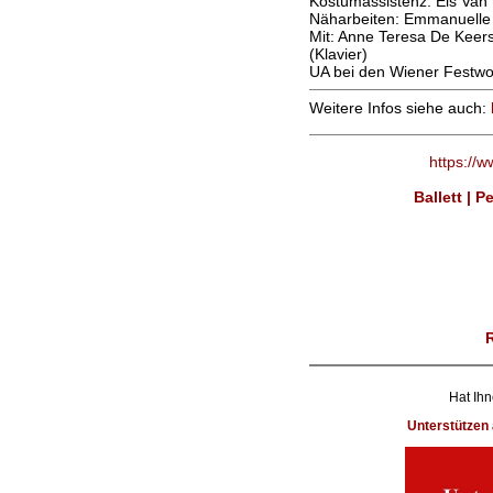
Kostümassistenz: Els Van
Näharbeiten: Emmanuelle 
Mit: Anne Teresa De Keer
(Klavier)
UA bei den Wiener Festwo
Weitere Infos siehe auch:
https://
Ballett | 
Hat Ihn
Unterstütze