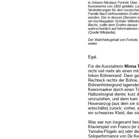
in Johann Nikolaus Forkels
Über 
Kunstwerke
von 1802 gebildet. La
Veränderungen
für den russisch
Familie Bach befreundeten Grafen
worden. Der in dessen Diensten s
ein hochbegabter Schüler Wilhel
Bachs, sollte dem Grafen daraus 
wahrscheinlich auf Informationen
(Quelle:Wikipedia)
Der Wahrheitsgehalt von Forkels B
weiter.
Egal.
Für die Ausstatterin
Minna T
nicht viel mehr als einen mi
linken Bühnenrand. Dann gab
Rechteck rechts der Bühne,
Bühnenhintergrund lagernde
Keersmaeker durch einen Trit
Halbzeitsignal diente; kurz 
umzuziehen, und dann kam s
Hosenanzug (aus dem sie si
entschälte) zurück; vorher, 
ein schwarzes Kleid, das sie
Was war nun insgesamt bess
Klavierspiel von Franco (er 
Yamaha-Flügels an) oder die
Soloperformance von De Kee