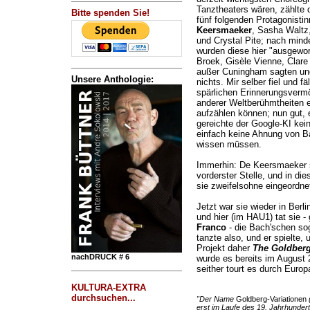
Tanztheaters wären, zählte 
Bitte spenden Sie!
fünf folgenden Protagonisti
Keersmaeker
, Sasha Waltz,
und Crystal Pite; nach mind
wurden diese hier "ausgewo
Broek, Gisèle Vienne, Clar
außer Cuningham sagten un
Unsere Anthologie:
nichts. Mir selber fiel und 
spärlichen Erinnerungsverm
anderer Weltberühmtheiten e
aufzählen können; nun gut, 
gereichte der Google-KI kein
einfach keine Ahnung von Ba
wissen müssen.
Immerhin: De Keersmaeker s
vorderster Stelle, und in 
sie zweifelsohne eingeordne
Jetzt war sie wieder in Berl
und hier (im HAU1) tat sie
Franco
- die Bach'schen sog
tanzte also, und er spielte, 
Projekt daher
The Goldberg
nachDRUCK # 6
wurde es bereits im August
seither tourt es durch Europ
KULTURA-EXTRA
durchsuchen...
"Der Name
Goldberg-Variationen
erst im Laufe des 19. Jahrhunder