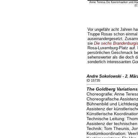
Anne Teresa De Keersmaeker und Ala
(C
Vor ungefähr acht Jahren ha
Truppe Rosas schon einmal 
auseinandergesetzt. Zusam
sie
Die sechs Brandenburgi
Rosa-Luxemburg-Platz auf. 
persönlichen Geschmack betr
sehenswerter als die doch d
sonderlich interessanten
Gol
Andre Sokolowski - 2. Mär
ID 15735
The Goldberg Variation
Choreografie: Anne Tere
Choreografische Assisten
Bühnenbild und Lichtdesig
Assistenz der künstlerisc
Künstlerische Koordinatio
Technische Leitung: Thom
Assistenz der technischen
Technik: Tom Theunis, J
Kostümkoordination: Veer