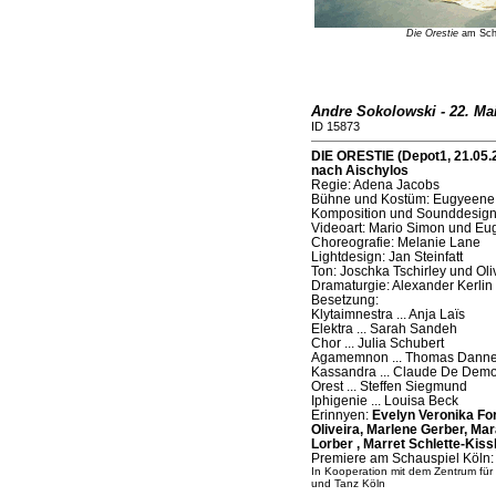
Die Orestie
am Schau
Andre Sokolowski - 22. Ma
ID 15873
DIE ORESTIE (Depot1, 21.05.
nach Aischylos
Regie: Adena Jacobs
Bühne und Kostüm: Eugyeene
Komposition und Sounddesign
Videoart: Mario Simon und Eu
Choreografie: Melanie Lane
Lightdesign: Jan Steinfatt
Ton: Joschka Tschirley und Oli
Dramaturgie: Alexander Kerlin
Besetzung:
Klytaimnestra ... Anja Laïs
Elektra ... Sarah Sandeh
Chor ... Julia Schubert
Agamemnon ... Thomas Dann
Kassandra ... Claude De Dem
Orest ... Steffen Siegmund
Iphigenie ... Louisa Beck
Erinnyen:
Evelyn Veronika For
Oliveira, Marlene Gerber, Ma
Lorber , Marret Schlette-Kissli
Premiere am Schauspiel Köln:
In Kooperation mit dem Zentrum für
und Tanz Köln