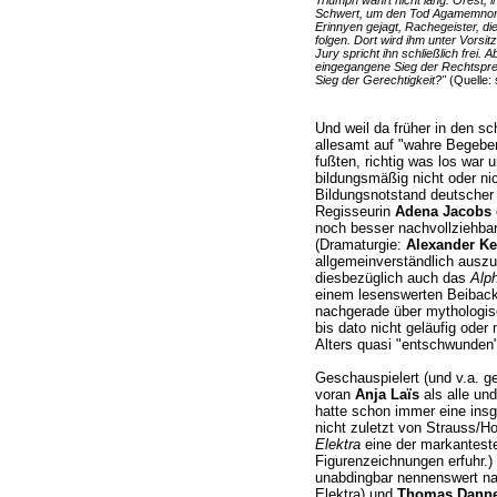
Triumph währt nicht lang. Orest, 
Schwert, um den Tod Agamemnons
Erinnyen gejagt, Rachegeister, di
folgen. Dort wird ihm unter Vorsi
Jury spricht ihn schließlich frei. A
eingegangene Sieg der Rechtsprec
Sieg der Gerechtigkeit?"
(Quelle: 
Und weil da früher in den s
allesamt auf "wahre Begeben
fußten, richtig was los war 
bildungsmäßig nicht oder nic
Bildungsnotstand deutscher 
Regisseurin
Adena Jacobs
noch besser nachvollziehba
(Dramaturgie:
Alexander Ke
allgemeinverständlich auszu
diesbezüglich auch das
Alph
einem lesenswerten Beibackz
nachgerade über mythologi
bis dato nicht geläufig oder
Alters quasi "entschwunden"
Geschauspielert (und v.a. g
voran
Anja Laïs
als alle und
hatte schon immer eine insg
nicht zuletzt von Strauss/H
Elektra
eine der markanteste
Figurenzeichnungen erfuhr.
unabdingbar nennenswert na
Elektra) und
Thomas Dann