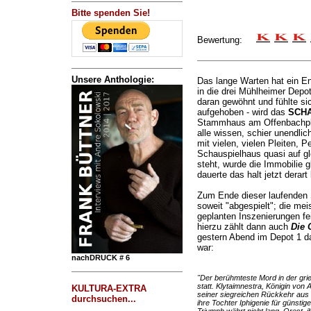
Bitte spenden Sie!
Bewertung:
Unsere Anthologie:
Das lange Warten hat ein E
in die drei Mühlheimer Depot
daran gewöhnt und fühlte si
aufgehoben - wird das
SCHA
Stammhaus am Offenbachplat
alle wissen, schier unendli
mit vielen, vielen Pleiten, 
Schauspielhaus quasi auf g
steht, wurde die Immobilie
dauerte das halt jetzt derart 
Zum Ende dieser laufenden S
soweit "abgespielt"; die mei
geplanten Inszenierungen fei
hierzu zählt dann auch
Die 
gestern Abend im Depot 1 d
war:
nachDRUCK # 6
"Der berühmteste Mord in der gri
statt. Klytaimnestra, Königin vo
KULTURA-EXTRA
seiner siegreichen Rückkehr aus 
durchsuchen...
ihre Tochter Iphigenie für günstig