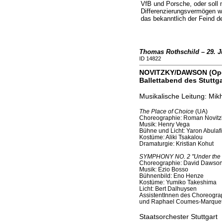
VfB und Porsche, oder soll
Differenzierungsvermögen 
das bekanntlich der Feind de
Thomas Rothschild – 29. J
ID 14822
NOVITZKY/DAWSON (Opern
Ballettabend des Stuttga
Musikalische Leitung: Mikh
The Place of Choice
(UA)
Choreographie: Roman Novitz
Musik: Henry Vega
Bühne und Licht: Yaron Abulaf
Kostüme: Aliki Tsakalou
Dramaturgie: Kristian Kohut
SYMPHONY NO. 2 "Under the T
Choreographie: David Dawso
Musik: Ezio Bosso
Bühnenbild: Eno Henze
Kostüme: Yumiko Takeshima
Licht: Bert Dalhuysen
AssistentInnen des Choreogra
und Raphael Coumes-Marque
Staatsorchester Stuttgart