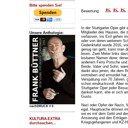
Bitte spenden Sie!
Bewertung:
In der Stuttgarter Oper gibt 
Mitglieder des Hauses, die
Unsere Anthologie:
verlassen, ins Exil gehen m
oder von deren weiterem Sch
Gedenktafel wurde 2016, vo
genug ran geht, kann man di
lesen. Zwei Meter links dav
lesbaren Namen derer, dene
anderem Ferry Porsche und d
Beide, Vater und Sohn, war
dankt also jenen, die dem R
vertrieben und ermordet hat
Verspätung von 70 Jahren, g
schon eindrucksvoll. Aber ni
Stuttgarter Oper jeder Besuc
danken kann, ehe er sich am
Gusto.
Nazi oder Opfer der Nazis, 
nachDRUCK # 6
egal. Hauptsache drinnen i
sei es mit dem Geld und de
Arisierung und den Erträgen
KULTURA-EXTRA
Kriegsgefangenen und KZ-Hä
durchsuchen...