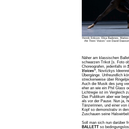
Henrik Erikson, Elisa Badenes, Matteo
the Trees’ Voices”
von David Dawson 
Näher am klassischen Balle
schwarzen Trikot [s. Foto o
Choreografen, jedenfalls in
Voices“
, Novitzkys Ideenre
Übergänge. Unfreundlich kö
streckenweise über Ringelp
Auch die Musik des jung ver
eher an wie ein Phil Glass o
Lichtregie ist im Vergleich z
Das Publikum aber war bege
als vor der Pause. Nun ja, h
Tänzerinnen, und einer von 
Kopf so demonstrativ in d
Zuschauen seine Halswirbel
Soll man sich nun darüber 
BALLETT
so bedingungslos 