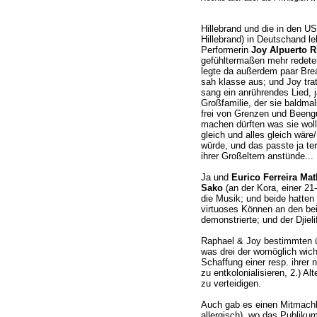
Hillebrand und die in den US
Hillebrand) in Deutschand le
Performerin
Joy Alpuerto Ri
gefühltermaßen mehr redeten
legte da außerdem paar Bre
sah klasse aus; und Joy tra
sang ein anrührendes Lied, j
Großfamilie, der sie baldmals
frei von Grenzen und Beengu
machen dürften was sie wollt
gleich und alles gleich wäre/n
würde, und das passte ja ter
ihrer Großeltern anstünde...
Ja und
Eurico Ferreira Mat
Sako
(an der Kora, einer 21
die Musik; und beide hatten j
virtuoses Können an den bei
demonstrierte; und der Djiel
Raphael & Joy bestimmten ü
was drei der womöglich wich
Schaffung einer resp. ihrer
zu entkolonialisieren, 2.) Al
zu verteidigen.
Auch gab es einen Mitmachbl
allergisch), wo das Publikum