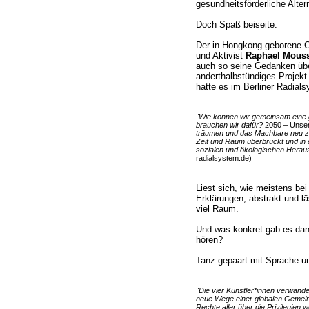
gesundheitsförderliche Alter
Doch Spaß beiseite.
Der in Hongkong geborene C
und Aktivist
Raphael Mouss
auch so seine Gedanken übe
anderthalbstündiges Projek
hatte es im Berliner Radial
"Wie können wir gemeinsam eine 
brauchen wir dafür?
2050 – Unser
träumen und das Machbare neu zu
Zeit und Raum überbrückt und in e
sozialen und ökologischen Herau
radialsystem.de)
Liest sich, wie meistens be
Erklärungen, abstrakt und l
viel Raum.
Und was konkret gab es dan
hören?
Tanz gepaart mit Sprache und
"Die vier Künstler*innen verwande
neue Wege einer globalen Gemeins
Rechte aller über die Privilegien we