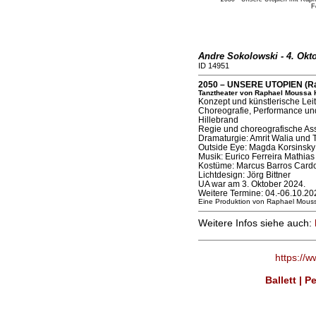
F
Andre Sokolowski - 4. Okt
ID 14951
2050 – UNSERE UTOPIEN (Rad
Tanztheater von Raphael Moussa H
Konzept und künstlerische Le
Choreografie, Performance und
Hillebrand
Regie und choreografische Ass
Dramaturgie: Amrit Walia und
Outside Eye: Magda Korsinsky
Musik: Eurico Ferreira Mathias 
Kostüme: Marcus Barros Card
Lichtdesign: Jörg Bittner
UA war am 3. Oktober 2024.
Weitere Termine: 04.-06.10.20
Eine Produktion von Raphael Mouss
Weitere Infos siehe auch:
https://
Ballett | 