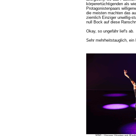
körperertüchtigenden als w
Protagonistenpaars willigerw
die meisten machten das auch
ziemlich Einziger unwillig-st
null Bock auf diese Ransch
Okay, so ungefähr lief's ab.
Sehr mehrheitstauglich, ein 
2050 - Unsere Utopien
mit Rapha