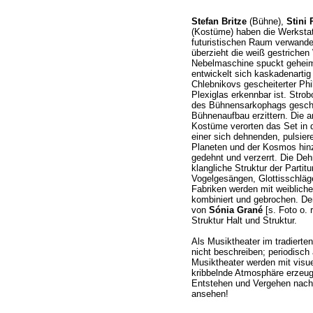
Stefan Britze
(Bühne),
Stini 
(Kostüme) haben die Werkstatt
futuristischen Raum verwande
überzieht die weiß gestriche
Nebelmaschine spuckt geheim
entwickelt sich kaskadenarti
Chlebnikovs gescheiterter Phi
Plexiglas erkennbar ist. Stro
des Bühnensarkophags gesch
Bühnenaufbau erzittern. Die 
Kostüme verorten das Set in d
einer sich dehnenden, pulsie
Planeten und der Kosmos hi
gedehnt und verzerrt. Die Dehn
klangliche Struktur der Parti
Vogelgesängen, Glottisschläg
Fabriken werden mit weiblic
kombiniert und gebrochen. Der
von
Sónia Grané
[s. Foto o. r
Struktur Halt und Struktur.
Als Musiktheater im tradiert
nicht beschreiben; periodisch
Musiktheater werden mit visue
kribbelnde Atmosphäre erzeug
Entstehen und Vergehen nach
ansehen!