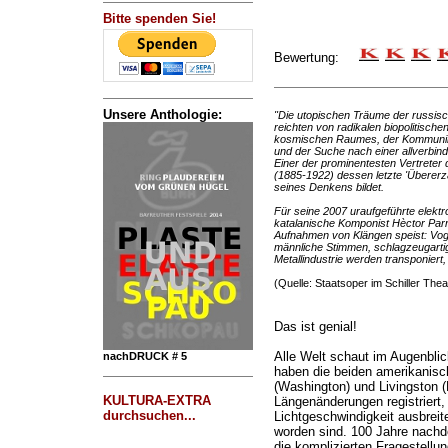
Bitte spenden Sie!
Bewertung:
Unsere Anthologie:
"Die utopischen Träume der russis
reichten von radikalen biopolitisch
kosmischen Raumes, der Kommunikat
und der Suche nach einer allverbin
Einer der prominentesten Vertreter 
(1885-1922) dessen letzte 'Übererz
seines Denkens bildet.
Für seine 2007 uraufgeführte elektr
katalanische Komponist Hèctor Parr
Aufnahmen von Klängen speist: Voge
männliche Stimmen, schlagzeugarti
Metallindustrie werden transponiert,
(Quelle: Staatsoper im Schiller Thea
Das ist genial!
Alle Welt schaut im Augenbli
nachDRUCK # 5
haben die beiden amerikanisc
(Washington) und Livingston (
KULTURA-EXTRA
Längenänderungen registriert,
durchsuchen...
Lichtgeschwindigkeit ausbreit
worden sind. 100 Jahre nachde
die komplizierten Fragestellun