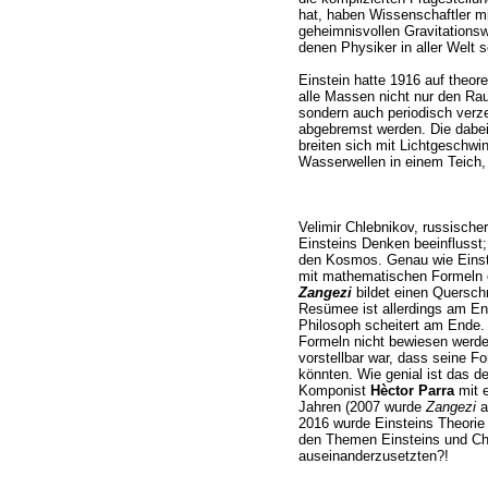
hat, haben Wissenschaftler mi
geheimnisvollen Gravitations
denen Physiker in aller Welt 
Einstein hatte 1916 auf theo
alle Massen nicht nur den R
sondern auch periodisch verze
abgebremst werden. Die dabei
breiten sich mit Lichtgeschwi
Wasserwellen in einem Teich, 
Velimir Chlebnikov, russischer
Einsteins Denken beeinflusst;
den Kosmos. Genau wie Einst
mit mathematischen Formeln e
Zangezi
bildet einen Quersch
Resümee ist allerdings am End
Philosoph scheitert am Ende. 
Formeln nicht bewiesen werde
vorstellbar war, dass seine 
könnten. Wie genial ist das d
Komponist
Hèctor Parra
mit e
Jahren (2007 wurde
Zangezi
a
2016 wurde Einsteins Theorie 
den Themen Einsteins und Chl
auseinanderzusetzten?!