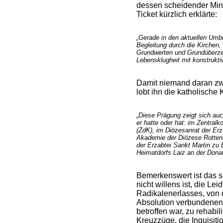
dessen scheidender Mini
Ticket kürzlich erklärte:
„Gerade in den aktuellen Umbr
Begleitung durch die Kirchen
Grundwerten und Grundüberz
Lebensklugheit mit konstruktiv
Damit niemand daran zwe
lobt ihn die katholische 
„Diese Prägung zeigt sich auc
er hatte oder hat: im Zentral
(ZdK), im Diözesanrat der Erz
Akademie der Diözese Rottenb
der Erzabtei Sankt Martin zu
Heimatdorfs Laiz an der Dona
Bemerkenswert ist das s
nicht willens ist, die Le
Radikalenerlasses, von 
Absolution verbundenen
betroffen war, zu rehabilit
Kreuzzüge, die Inquisit