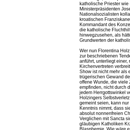
katholische Priester wi
Ministerpräsidenten Jose
Nationalsozialisten kolla
kroatischen Franziskaner
Kommandant des Konzent
die katholische Fluchthil
hinwegzusehen, als hätte
Grundwerten der katholi
Wer nun Florentina Hol
zur beschriebenen Tende
anführt, unterliegt einer, 
Kirchenvertreten verbrei
Show ist nicht mehr als 
trügerischen Gewand der 
offene Wunde, die viele
empfinden, nicht durch 
jedem Herrgottswinkel v
Holzingers Selbstverletz
gemeint seien, kann nur 
Kenntnis nimmt, dass sie
absolut nonnenfreien C
Verglichen mit Sancta s
gläubigen Katholiken Kr
Blasphemie. Wie wäre es