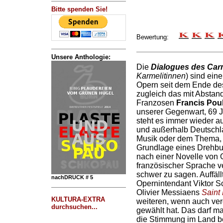
Bitte spenden Sie!
Bewertung:
Unsere Anthologie:
Die
Dialogues des Carm
Karmelitinnen
) sind ein
Opern seit dem Ende de
zugleich das mit Abstan
Franzosen
Francis Pou
unserer Gegenwart, 69 J
steht es immer wieder a
und außerhalb Deutschla
Musik oder dem Thema,
Grundlage eines Drehb
nach einer Novelle von G
französischer Sprache ver
schwer zu sagen. Auffällt
nachDRUCK # 5
Opernintendant Viktor S
Olivier Messiaens
Saint
KULTURA-EXTRA
weiteren, wenn auch ver
durchsuchen...
gewählt hat. Das darf m
die Stimmung im Land bew