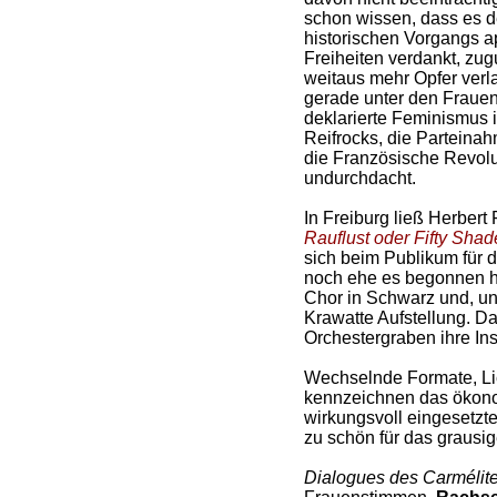
schon wissen, dass es d
historischen Vorgangs ap
Freiheiten verdankt, zugu
weitaus mehr Opfer verla
gerade unter den Frauen.
deklarierte Feminismus 
Reifrocks, die Parteinah
die Französische Revolu
undurchdacht.
In Freiburg ließ Herbert 
Rauflust oder Fifty Shad
sich beim Publikum für
noch ehe es begonnen hat
Chor in Schwarz und, u
Krawatte Aufstellung. D
Orchestergraben ihre In
Wechselnde Formate, Lic
kennzeichnen das ökono
wirkungsvoll eingesetzte
zu schön für das grausi
Dialogues des Carmélit