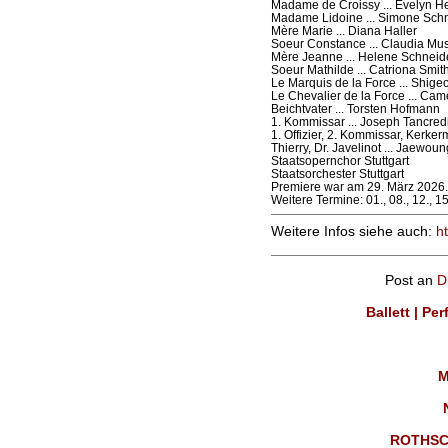
Madame de Croissy ... Evelyn Her
Madame Lidoine ... Simone Sch
Mère Marie ... Diana Haller
Soeur Constance ... Claudia Mu
Mère Jeanne ... Helene Schnei
Soeur Mathilde ... Catriona Smit
Le Marquis de la Force ... Shigeo
Le Chevalier de la Force ... Ca
Beichtvater ... Torsten Hofmann
1. Kommissar ... Joseph Tancred
1. Offizier, 2. Kommissar, Kerker
Thierry, Dr. Javelinot ... Jaewou
Staatsopernchor Stuttgart
Staatsorchester Stuttgart
Premiere war am 29. März 2026.
Weitere Termine: 01., 08., 12., 1
Weitere Infos siehe auch:
h
Post an
D
Ballett | Pe
M
ROTHSC