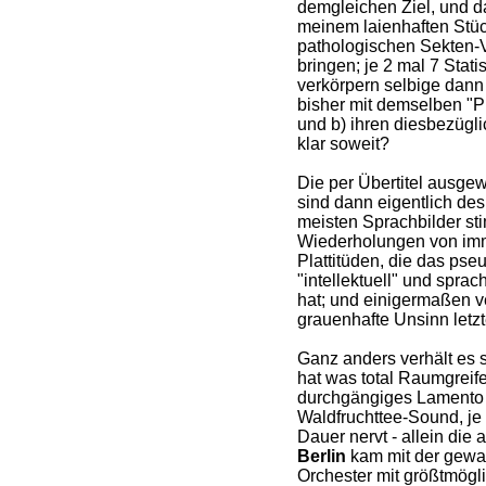
demgleichen Ziel, und d
meinem laienhaften Stüc
pathologischen Sekten-V
bringen; je 2 mal 7 Stati
verkörpern selbige dann 
bisher mit demselben "P
und b) ihren diesbezügli
klar soweit?
Die per Übertitel ausg
sind dann eigentlich des
meisten Sprachbilder sti
Wiederholungen von imm
Plattitüden, die das pse
"intellektuell" und sprac
hat; und einigermaßen ve
grauenhafte Unsinn letz
Ganz anders verhält es s
hat was total Raumgreife
durchgängiges Lamento 
Waldfruchttee-Sound, je l
Dauer nervt - allein die
Berlin
kam mit der gewalt
Orchester mit größtmögl