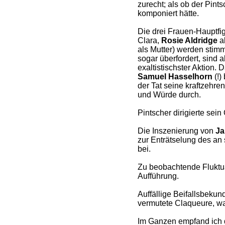
zurecht; als ob der Pints
komponiert hätte.
Die drei Frauen-Hauptfig
Clara,
Rosie Aldridge
a
als Mutter) werden stimm
sogar überfordert, sind 
exaltistischster Aktion
Samuel Hasselhorn
(!)
der Tat seine kraftzehre
und Würde durch.
Pintscher dirigierte sein
Die Inszenierung von
Ja
zur Enträtselung des an s
bei.
Zu beobachtende Fluktu
Aufführung.
Auffällige Beifallsbeku
vermutete Claqueure, war
Im Ganzen empfand ich d