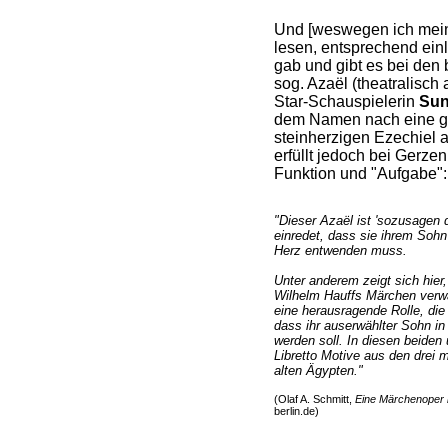
Und [weswegen ich meine
lesen, entsprechend einl
gab und gibt es bei den 
sog. Azaël (theatralisc
Star-Schauspielerin
Sun
dem Namen nach eine ge
steinherzigen Ezechiel 
erfüllt jedoch bei Gerze
Funktion und "Aufgabe":
"Dieser Azaël ist 'sozusagen 
einredet, dass sie ihrem Sohn
Herz entwenden muss.
Unter anderem zeigt sich hier
Wilhelm Hauffs Märchen verwa
eine herausragende Rolle, die
dass ihr auserwählter Sohn i
werden soll. In diesen beiden 
Libretto Motive aus den drei 
alten Ägypten."
(Olaf A. Schmitt,
Eine Märchenoper i
berlin.de)