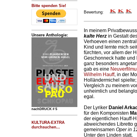
Bitte spenden Sie!
Bewertung:
In meinem Privatbewus
Unsere Anthologie:
kalte Herz
in Gestalt de
Verhoeven einen zentrale
Kind und lernte mich seit
fürchten, vor allem der 
Geschonneck hatte und h
ganz besonders angetan
gab es eine
Neuverfilm
Wilhelm Hauff
, in der Mo
Holländermichel spielte;
Vergleich zu meinem vorig
unheimlich und belanglo
egal.
Der Lyriker
Daniel Arkad
nachDRUCK # 5
für den Komponisten
Mat
der eigentlichen Hauff-
KULTURA-EXTRA
abweichendes Libretto ge
durchsuchen...
gemeinsamen
Oper in 1
Unter den Linden statt.