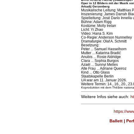
Oper in 12 Bildern mit der Musik vo
Arkadij Gerzenberg
Musikalische Leitung: Matthias P
Inszenierung: James Darrah Bla
Spielleitung: José Darío Innell
Bühne: Adam Rigg
Kostüme: Molly Irelan
Licht: Yi Zhao
Video: Hana S. Kim
Co-Regie: Anderson Nunnelley
Dramaturgie: Olaf A. Schmitt
Besetzung:
Peter ... Samuel Hasselhorn
Mutter ... Katarina Bradić
Anubis ... Rosie Aldridge
Clara ... Sophia Burgos
Azaël ... Sunnyi Melles
Alte Frau ... Adriane Queiroz
Kind ... Otto Glass
Staatskapelle Berlin
UA war am 11. Januar 2026.
Weitere Termin: 14., 16., 20., 23
Koproduktion mit dem Théâtre nationa
Weitere Infos siehe auch:
h
https://ww
Ballett | Pe