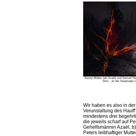
Sunnyi Melles (als Azaël) und Samuel Ha
Herz
- an der Staatsoper U
Wir haben es also in de
Verunstaltung des Hauff'
mindestens drei begehrl
die jeweils scharf auf Pe
Gehelfsmännin Azaël, b) 
Peters leibhaftiger Mutter