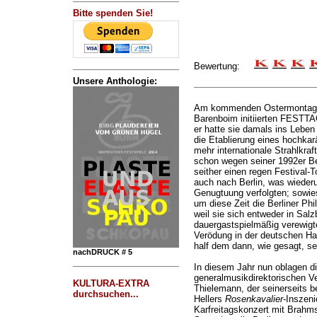
Bitte spenden Sie!
Bewertung:
Unsere Anthologie:
Am kommenden Ostermontag e
Barenboim initiierten FESTTA
er hatte sie damals ins Leben
die Etablierung eines hochkar
mehr internationale Strahlkraft
schon wegen seiner 1992er Be
seither einen regen Festival-
auch nach Berlin, was wiederu
Genugtuung verfolgten; sowie
um diese Zeit die Berliner Ph
weil sie sich entweder in Sa
dauergastspielmäßig verewigte
Verödung in der deutschen Ha
half dem dann, wie gesagt, sehr
nachDRUCK # 5
In diesem Jahr nun oblagen 
generalmusikdirektorischen Ve
KULTURA-EXTRA
Thielemann, der seinerseits b
durchsuchen...
Hellers
Rosenkavalier
-Inszen
Karfreitagskonzert mit Brah