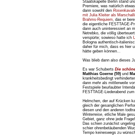
Staatskapelle Berlin stand und
Premiere, was natürlich etwas k
dann sowohl den
Rosenkavali
mit Julia Kleiter als Marschall
Brahms-Requiem
, das er bere
die eigentliche FESTTAGE-Pr
dann auch uninteressiert an mi
Netrebko, die völlig überteuer
verspürte; sowieso hatte ich
U
Bologna authentisch-italienis
daher für mich, dass es hier 
hätte geben können...
Was blieb dann also dieses Ja
Es war Schuberts
Die schöne
Matthias Goerne (59)
und
Ma
krankheitsbedingt verhinderte
dann mehr als mittlerweile vo
Festspiele beurlaubter Intenda
FESTTAGE-Liederabend zum 
Helmchen, der auf Krücken ka
gleich der gesanglichen Perfo
diesen und den anderen todtra
Winterreise
, etliche Male ges
Gebiet, ganz ohne jede Frage
Das schien zunächst ungelingb
schier ohrenbetäubenden Wucht
Tempo keineswegs zu wünsche