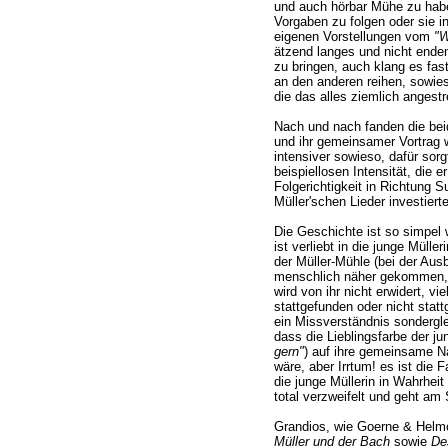
und auch hörbar Mühe zu habe
Vorgaben zu folgen oder sie i
eigenen Vorstellungen vom
"W
ätzend langes und nicht enden
zu bringen, auch klang es fas
an den anderen reihen, sowies
die das alles ziemlich angestr
Nach und nach fanden die be
und ihr gemeinsamer Vortrag 
intensiver sowieso, dafür sor
beispiellosen Intensität, die e
Folgerichtigkeit in Richtung 
Müller'schen Lieder investierte
Die Geschichte ist so simpel 
ist verliebt in die junge Mülle
der Müller-Mühle (bei der Ausb
menschlich näher gekommen, d
wird von ihr nicht erwidert, vie
stattgefunden oder nicht sta
ein Missverständnis sondergle
dass die Lieblingsfarbe der ju
gern"
) auf ihre gemeinsame N
wäre, aber Irrtum! es ist die 
die junge Müllerin in Wahrheit
total verzweifelt und geht am
Grandios, wie Goerne & Helmc
Müller und der Bach
sowie
De