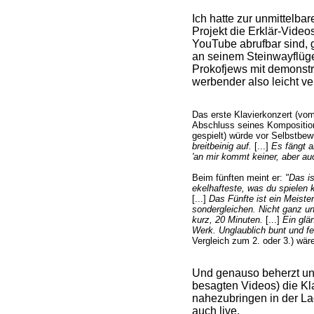
Ich hatte zur unmittelba
Projekt die Erklär-Videos
YouTube abrufbar sind, g
an seinem Steinwayflügel
Prokofjews mit demonst
werbender also leicht ve
Das erste Klavierkonzert (vo
Abschluss seines Komposition
gespielt) würde vor Selbstbew
breitbeinig auf.
[...]
Es fängt a
'an mir kommt keiner, aber auc
Beim fünften meint er:
"Das is
ekelhafteste, was du spielen 
[...]
Das Fünfte ist ein Meiste
sondergleichen. Nicht ganz unk
kurz, 20 Minuten.
[...]
Ein glä
Werk. Unglaublich bunt und fe
Vergleich zum 2. oder 3.) wär
Und genauso beherzt und 
besagten Videos) die Kl
nahezubringen in der Lag
auch live.