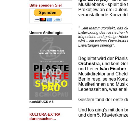
Musiklebens - spielt die
Bitte spenden Sie!
Prokofjew an drei aufei
veranstaltende Konzertdi
"...ein Mammutprojekt, das d
Entwicklung des russischen M
Unsere Anthologie:
körperliche und geistige Höch
wird – ein wahres Once-in-a-L
Erwartungen sprengt"
.
Begleitet wird der Piani
Orchestra
, und kein Ge
und Leiter
Iván Fischer
Musikdirektor und Chefd
Berlin resp. seines Konz
Musikerinnen und Musike
Lebenszeit an, was er all
Gestern fand der erste d
nachDRUCK # 5
Und los ging's mit den 
KULTURA-EXTRA
und dem 5. Klavierkonzer
durchsuchen...