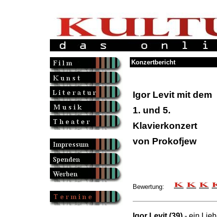
Konzertbericht
Igor Levit mit dem
1. und 5.
Klavierkonzert
von Prokofjew
Bewertung:
Igor Levit (39)
- ein Lieb