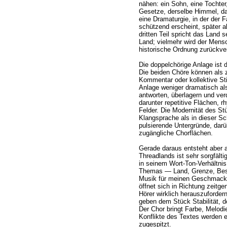
nähen: ein Sohn, eine Tochte
Gesetze, derselbe Himmel, da
eine Dramaturgie, in der der 
schützend erscheint, später ab
dritten Teil spricht das Land 
Land; vielmehr wird der Mensc
historische Ordnung zurückve
Die doppelchörige Anlage ist da
Die beiden Chöre können als 
Kommentar oder kollektive St
Anlage weniger dramatisch al
antworten, überlagern und verd
darunter repetitive Flächen,
Felder. Die Modernität des Stü
Klangsprache als in dieser S
pulsierende Untergründe, darü
zugängliche Chorflächen.
Gerade daraus entsteht aber 
Threadlands ist sehr sorgfälti
in seinem Wort-Ton-Verhältni
Themas — Land, Grenze, Besit
Musik für meinen Geschmack 
öffnet sich in Richtung zeitg
Hörer wirklich herauszufordern
geben dem Stück Stabilität, d
Der Chor bringt Farbe, Melodie
Konflikte des Textes werden e
zugespitzt.