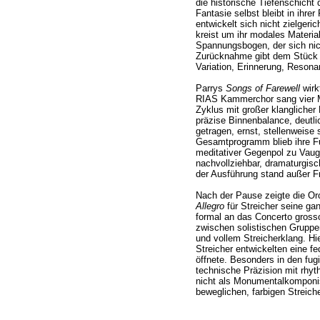
die historische Tiefenschicht 
Fantasie selbst bleibt in ihre
entwickelt sich nicht zielger
kreist um ihr modales Material
Spannungsbogen, der sich nich
Zurücknahme gibt dem Stück s
Variation, Erinnerung, Reson
Parrys
Songs of Farewell
wirk
RIAS Kammerchor sang vier M
Zyklus mit großer klanglicher 
präzise Binnenbalance, deutlic
getragen, ernst, stellenweise 
Gesamtprogramm blieb ihre Fun
meditativer Gegenpol zu Vaug
nachvollziehbar, dramaturgisc
der Ausführung stand außer F
Nach der Pause zeigte die Or
Allegro
für Streicher seine g
formal an das Concerto gross
zwischen solistischen Gruppen
und vollem Streicherklang. Hi
Streicher entwickelten eine fe
öffnete. Besonders in den fu
technische Präzision mit rhyth
nicht als Monumentalkomponis
beweglichen, farbigen Streiche