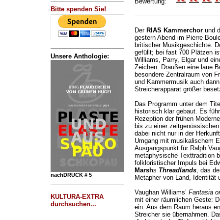
Bewertung:
Bitte spenden Sie!
Der
RIAS Kammerchor
und 
gestern Abend im Pierre Boul
britischer Musikgeschichte. De
gefüllt; bei fast 700 Plätzen 
Unsere Anthologie:
Williams, Parry, Elgar und ein
Zeichen. Draußen eine laue B
besondere Zentralraum von Fr
und Kammermusik auch dann 
Streicherapparat größer besetz
Das Programm unter dem Titel
historisch klar gebaut. Es fü
Rezeption der frühen Moderne
bis zu einer zeitgenössischen
dabei nicht nur in der Herkun
Umgang mit musikalischem Er
Ausgangspunkt für Ralph Vaug
metaphysische Texttradition b
folkloristischer Impuls bei Ed
Marsh
s
Threadlands
, das de
nachDRUCK # 5
Metapher von Land, Identität 
Vaughan Williams’
Fantasia o
KULTURA-EXTRA
mit einer räumlichen Geste: D
durchsuchen...
ein. Aus dem Raum heraus ents
Streicher sie übernahmen. Da