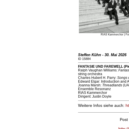
RIAS Kammerchor | Fot
Steffen Kühn - 30. Mai 2026
ID 15884
FANTASIE UND FAREWELL (Pierr
Ralph Vaughan Williams:
Fantas
string orchestra
Charles Hubert H. Parry:
Songs o
Edward Elgar: Introduction and Al
Joanna Marsh:
Threadlands
(UA
Ensemble Resonanz
RIAS Kammerchor
Dirigent: Justin Doyle
Weitere Infos siehe auch:
h
Post
http: