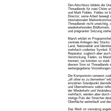
Den Abschluss bildete die Ur
Threadlands
für zwei Chöre un
und Mark Fiddes. Fiddes ist br
Director; seine Arbeit bewegt
internationaler Markenkommun
Threadlands
nicht unwichtig, d
wiederkehrenden Bildformeln,
und prägnanter Setzung stehe
Marsh erklärt im Programmheft
zentrale Anliegen des Stücks:
Land, Nationalität und Identitä
mehrfach codiertes Symbol. E
Reparatur, zugleich aber auc
Verstrickung. Fäden, so Mars
trennen; sie könnten so stark
diesem Sinn ist Threadlands e
weitergegebene Vorstellungen
Die Komponistin verweist zu
„oft ohne es zu bemerken“
erb
einzelnen Standpunkt darstel
und Übernehmens selbst reflek
der Wiederkehr und Veränderu
mehrfach, werden aber durch
stetige Puls der Streicher deu
Oberfläche weiterläuft und d
Das Werk ist viersätzig angele