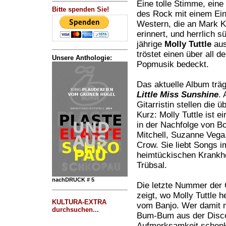
Eine tolle Stimme, eine 
Bitte spenden Sie!
des Rock mit einem Ein
Western, die an Mark Kn
erinnert, und herrlich s
jährige
Molly Tuttle
aus
tröstet einen über all d
Unsere Anthologie:
Popmusik bedeckt.
Das aktuelle Album träg
Little Miss Sunshine
. 
Gitarristin stellen die 
Kurz: Molly Tuttle ist 
in der Nachfolge von B
Mitchell, Suzanne Vega
Crow. Sie liebt Songs i
heimtückischen Krankhe
Trübsal.
nachDRUCK # 5
Die letzte Nummer de
zeigt, wo Molly Tuttle
KULTURA-EXTRA
vom Banjo. Wer damit m
durchsuchen...
Bum-Bum aus der Disco, 
Aufmerksamkeit schen