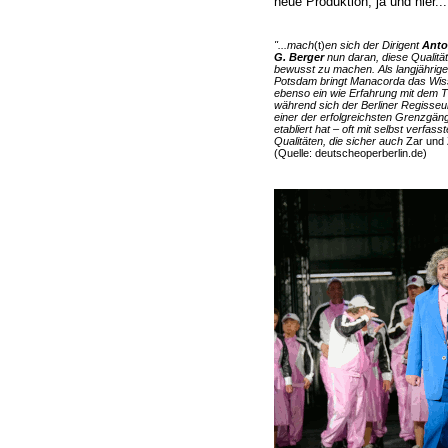
neue Produktion, ja und hier...
"...mach
(t)
en sich der Dirigent
Anto
G. Berger
nun daran, diese Qualitä
bewusst zu machen. Als langjährig
Potsdam bringt Manacorda das Wiss
ebenso ein wie Erfahrung mit dem 
während sich der Berliner Regisseur
einer der erfolgreichsten Grenzgän
etabliert hat – oft mit selbst verfas
Qualitäten, die sicher auch
Zar und
(Quelle: deutscheoperberlin.de)