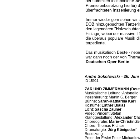
der stimmlich indisponierte
Ar
Premierenbesetzung hierfür) d
überfrachteten Inszenierung er
Immer wieder gern sehen wir 
DOB hinzugebuchten Tänzerinn
den legendären "Holzschuhtanz
Einlage, wobei der massive Lä
die überaus populäre Musik d
torpedierte.
Das musikalisch Beste - neb
war dann noch der von
Thoma
Deutschen Oper Berlin
.
Andre Sokolowski - 26. Juni
ID 15921
ZAR UND ZIMMERMANN (Deutsch
Musikalische Leitung: Antonell
Inszenierung: Martin G. Berger
Bühne:
Sarah-Katharina Karl
Kostüme:
Esther Bialas
Licht:
Sascha Zauner
Video: Vincent Stefan
Klanggestaltung:
Alexander Ch
Choreografie:
Marie-Christin Ze
Chöre: Thomas Richter
Dramaturgie:
Jörg Königsdorf
Besetzung:
Peter der Erste/ Peter Michaelow 