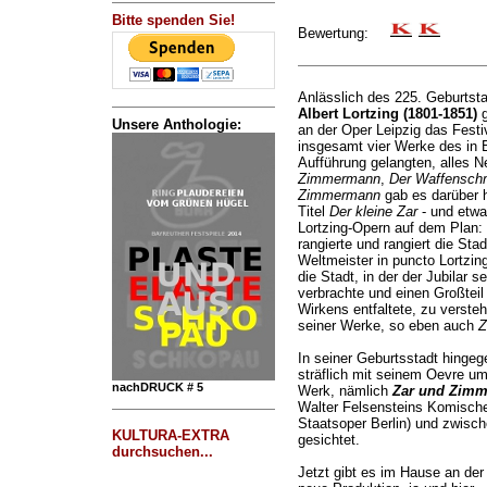
Bitte spenden Sie!
Bewertung:
Anlässlich des 225. Geburtst
Albert Lortzing (1801-1851)
g
Unsere Anthologie:
an der Oper Leipzig das Fest
insgesamt vier Werke des in 
Aufführung gelangten, alles 
Zimmermann
,
Der Waffensch
Zimmermann
gab es darüber 
Titel
Der kleine Zar
- und etwa
Lortzing-Opern auf dem Plan:
rangierte und rangiert die Sta
Weltmeister in puncto Lortzing
die Stadt, in der der Jubilar 
verbrachte und einen Großteil
Wirkens entfaltete, zu verste
seiner Werke, so eben auch
Z
In seiner Geburtsstadt hingeg
sträflich mit seinem Oevre um
nachDRUCK # 5
Werk, nämlich
Zar und Zim
Walter Felsensteins Komische
Staatsoper Berlin) und zwisc
KULTURA-EXTRA
gesichtet.
durchsuchen...
Jetzt gibt es im Hause an der