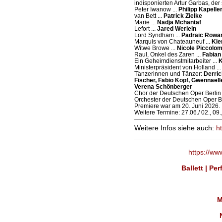
indisponierten Artur Garbas, der 
Peter Iwanow ...
Philipp Kapelle
van Bett ...
Patrick Zielke
Marie ...
Nadja Mchantaf
Lefort ...
Jared Werlein
Lord Syndham ...
Padraic Rowa
Marquis von Chateauneuf ...
Kie
Witwe Browe ...
Nicole Piccolom
Raul, Onkel des Zaren ...
Fabian
Ein Geheimdienstmitarbeiter ...
K
Ministerpräsident von Holland ..
Tänzerinnen und Tänzer:
Derric
Fischer, Fabio Kopf, Gwennaell
Verena Schönberger
Chor der Deutschen Oper Berlin
Orchester der Deutschen Oper B
Premiere war am 20. Juni 2026.
Weitere Termine: 27.06./ 02., 09.
Weitere Infos siehe auch:
h
https://ww
Ballett | Pe
M