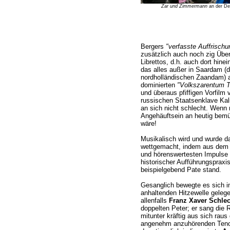
Zar und Zimmermann
an der De
Bergers
"verfasste Auffrischu
zusätzlich auch noch zig Üb
Librettos, d.h. auch dort hine
das alles außer in Saardam (d
nordholländischen Zaandam) a
dominierten
"Volkszarentum Ts
und überaus pfiffigen Vorfilm
russischen Staatsenklave Kalin
an sich nicht schlecht. Wenn n
Angehäuftsein an heutig bem
wäre!
Musikalisch wird und wurde das
wettgemacht, indem aus dem 
und hörenswertesten Impulse 
historischer Aufführungspraxis
beispielgebend Pate stand.
Gesanglich bewegte es sich i
anhaltenden Hitzewelle gelege
allenfalls
Franz Xaver Schlec
doppelten Peter; er sang die 
mitunter kräftig aus sich rau
angenehm anzuhörenden Tenor