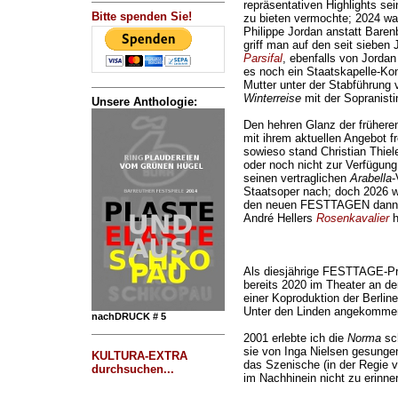
repräsentativen Highlights se
Bitte spenden Sie!
zu bieten vermochte; 2024 w
Philippe Jordan anstatt Baren
griff man auf den seit sieben 
Parsifal
, ebenfalls von Jordan
es noch ein Staatskapelle-Kon
Mutter unter der Stabführung
Winterreise
mit der Sopranist
Unsere Anthologie:
Den hehren Glanz der früher
mit ihrem aktuellen Angebot fr
sowieso stand Christian Thiel
oder noch nicht zur Verfügung
seinen vertraglichen
Arabella
-
Staatsoper nach; doch 2026 wi
den neuen FESTTAGEN dann mi
André Hellers
Rosenkavalier
h
Als diesjährige FESTTAGE-Pre
bereits 2020 im Theater an der
einer Koproduktion der Berlin
Unter den Linden angekommen
nachDRUCK # 5
2001 erlebte ich die
Norma
sch
sie von Inga Nielsen gesungen,
KULTURA-EXTRA
das Szenische (in der Regie v
durchsuchen...
im Nachhinein nicht zu erinner