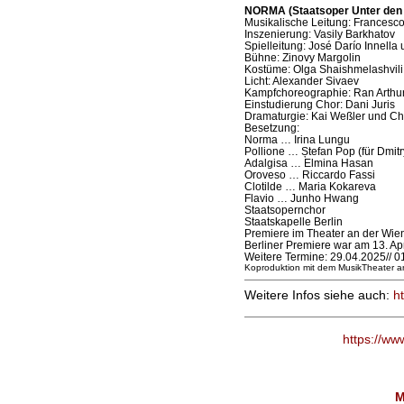
NORMA (Staatsoper Unter den 
Musikalische Leitung: Francesco 
Inszenierung: Vasily Barkhatov
Spielleitung: José Darío Innella
Bühne: Zinovy Margolin
Kostüme: Olga Shaishmelashvili
Licht: Alexander Sivaev
Kampfchoreographie: Ran Arthu
Einstudierung Chor: Dani Juris
Dramaturgie: Kai Weßler und Ch
Besetzung:
Norma … Irina Lungu
Pollione … Ștefan Pop (für Dmit
Adalgisa … Elmina Hasan
Oroveso … Riccardo Fassi
Clotilde … Maria Kokareva
Flavio … Junho Hwang
Staatsopernchor
Staatskapelle Berlin
Premiere im Theater an der Wien
Berliner Premiere war am 13. Ap
Weitere Termine: 29.04.2025// 01
Koproduktion mit dem MusikTheater a
Weitere Infos siehe auch:
h
https://ww
M