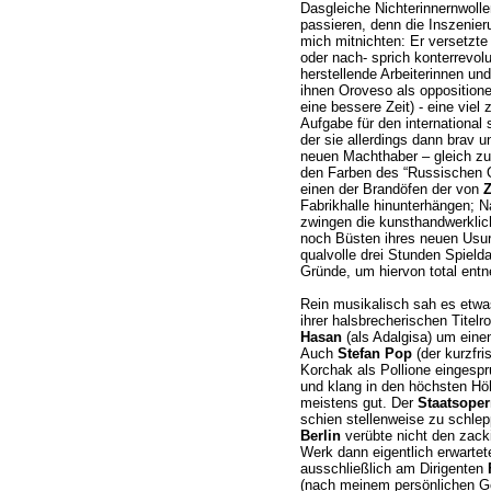
Dasgleiche Nichterinnernwolle
passieren, denn die Inszenie
mich mitnichten: Er versetzte 
oder nach- sprich konterrevolu
herstellende Arbeiterinnen und
ihnen Oroveso als oppositionel
eine bessere Zeit) - eine vie
Aufgabe für den internationa
der sie allerdings dann brav 
neuen Machthaber – gleich zu
den Farben des “Russischen O
einen der Brandöfen der von
Z
Fabrikhalle hinunterhängen; Nac
zwingen die kunsthandwerklich
noch Büsten ihres neuen Usurp
qualvolle drei Stunden Spield
Gründe, um hiervon total entne
Rein musikalisch sah es etw
ihrer halsbrecherischen Titelr
Hasan
(als Adalgisa) um eine
Auch
Stefan Pop
(der kurzfri
Korchak als Pollione eingespr
und klang in den höchsten Hö
meistens gut. Der
Staatsope
schien stellenweise zu schle
Berlin
verübte nicht den zack
Werk dann eigentlich erwartet
ausschließlich am Dirigenten
(nach meinem persönlichen G