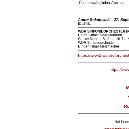
Überschwänglicher Applaus.
Andre Sokolowski - 27. Sep
ID 15481
WDR SINFONIEORCHESTER (Köln
Helen Grime:
Near Midnight
Gustav Mahler: Sinfonie Nr. 7 e-
WDR Sinfonieorchester
Dirigent: Ingo Metzmacher
https://www1.wdr.de/orchest
https://ww
M
Ro
Hat Ihnen