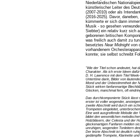
Niederländischen Nationaloper
künstlerischer Leiter des De
(2007-2010) oder als Intendan
(2016-2025). Davor, daneben,
kümmerte er sich dann immer 
Musik - so gesehen verwundert
Siebter) ein relativ kurz sich
geborenen britischen Kompon
was freilich auch damit zu tu
besetztes
Near Midnight
von d
vorhandenem Orchesterappara
konnte; sie selbst schreibt Fo
"Wie der Titel schon andeutet, hat d
Charakter. Als ich erste Ideen dafür
D. H. Lawrence mit dem Titel
Week-n
Untertöne darin, Bilder von läute
Mond und der Unbestimmtheit der N
Stück wirken fanfarenartige Blechb
Glocken, manchmal fern, oft eindring
Das durchkomponierte Stück lässt si
erster ist voller wogender, ansteig
zweite Abschnitt wird durch ein sch
Trompeten eingeleitet, unterbroch
Eine weit ausgreifende Melodie der V
bildet den wesentlichen melodische
Holzbläsern, der Celesta und der Har
glockenartigen Fanfaren melden sic
unruhigen, wogenden Tonleitern de
Der letzte Abschnitt ist deutlich ruh
gedämpfte Trompete, Klarinette und 