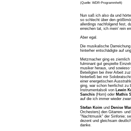
(Quelle: WDR-Programmheft)
Nun saß ich also da und hörte
so schlecht über den größtmö
allerdings nachfolgend fest, 
erreichen tat, ich mein' rein 
Aber egal.
Die musikalische Darreichun
hinterher entschädigte auf un
Metzmacher ging es ziemlich lic
fulminant gut gespielte Einze
musiker heraus, und sowieso w
Beteiligten bei ihrer Arbeit z
hinterließ bei mir Solobratsch
einer energetischen Ausstrahl
ging, war schon herrlichst zu
Instrumentalsoli von
Lewin K
Sanchis
(Horn) oder
Mathis S
auf die ich immer wieder zwa
Stefan Koim
und
Denise Wa
Orchesters) den Gitarren- und
"Nachtmusik" der Sinfonie; sel
dezent und gleichsam deutlich
danke.