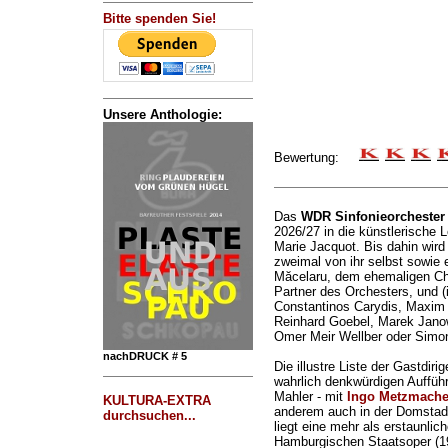
Bitte spenden Sie!
Unsere Anthologie:
Bewertung:
Das
WDR Sinfonieorchester
2026/27 in die künstlerische L
Marie Jacquot. Bis dahin wird
zweimal von ihr selbst sowie 
Măcelaru, dem ehemaligen Chef
Partner des Orchesters, und (
Constantinos Carydis, Maxim
Reinhard Goebel, Marek Jano
Omer Meir Wellber oder Simon
nachDRUCK # 5
Die illustre Liste der Gastdir
wahrlich denkwürdigen Aufführ
Mahler - mit
Ingo Metzmacher
KULTURA-EXTRA
anderem auch in der Domstad
durchsuchen...
liegt eine mehr als erstaunlic
Hamburgischen Staatsoper (199