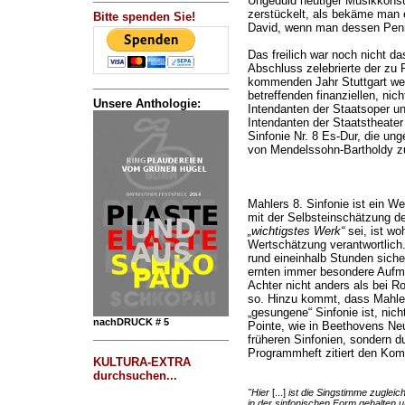
Ungeduld heutiger Musikkonsu
zerstückelt, als bekäme man 
Bitte spenden Sie!
David, wenn man dessen Penis
Das freilich war noch nicht d
Abschluss zelebrierte der zu R
kommenden Jahr Stuttgart we
betreffenden finanziellen, ni
Unsere Anthologie:
Intendanten der Staatsoper u
Intendanten der Staatstheater
Sinfonie Nr. 8 Es-Dur, die unge
von Mendelssohn-Bartholdy 
Mahlers 8. Sinfonie ist ein W
mit der Selbsteinschätzung d
„wichtigstes Werk“
sei, ist wo
Wertschätzung verantwortlich.
rund eineinhalb Stunden siche
ernten immer besondere Aufme
Achter nicht anders als bei R
so. Hinzu kommt, dass Mahler
„gesungene“ Sinfonie ist, nic
nachDRUCK # 5
Pointe, wie in Beethovens Neu
früheren Sinfonien, sondern 
Programmheft zitiert den Kom
KULTURA-EXTRA
durchsuchen...
"Hier
[...]
ist die Singstimme zugleic
in der sinfonischen Form gehalten u