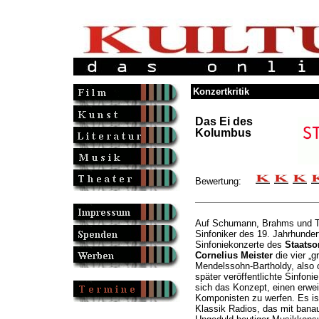
Konzertkritik
Das Ei des
Kolumbus
Bewertung:
Auf Schumann, Brahms und Tsc
Sinfoniker des 19. Jahrhunder
Sinfoniekonzerte des
Staatso
Cornelius Meister
die vier „g
Mendelssohn-Bartholdy, also o
später veröffentlichte Sinfoni
sich das Konzept, einen erwei
Komponisten zu werfen. Es is
Klassik Radios, das mit bana