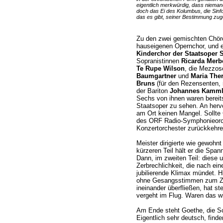
eigentlich merkwürdig, dass niemand 
doch das Ei des Kolumbus, die Sinfo
das es gibt, seiner Bestimmung zuge
Zu den zwei gemischten Chör
hauseigenen Opernchor, und e
Kinderchor der Staatsoper S
Sopranistinnen
Ricarda Merb
Te Rupe Wilson
, die Mezzos
Baumgartner
und
Maria Ther
Bruns
(für den Rezensenten, m
der Bariton
Johannes Kamml
Sechs von ihnen waren bereits
Staatsoper zu sehen. An herv
am Ort keinen Mangel. Sollte 
des ORF Radio-Symphonieorch
Konzertorchester zurückkehre
Meister dirigierte wie gewohnt 
kürzeren Teil hält er die Spa
Dann, im zweiten Teil: diese 
Zerbrechlichkeit, die nach ein
jubilierende Klimax mündet. 
ohne Gesangsstimmen zum Zug
ineinander überfließen, hat st
vergeht im Flug. Waren das wi
Am Ende steht Goethe, die S
Eigentlich sehr deutsch, find