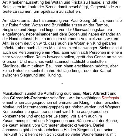
Art Krankenhaussetting bei Wotan und Fricka zu Hause, sind alle
Beteiligten im Laufe der Szene damit beschäftigt, Gegenstände zur
Seite zu räumen, um Spielraum zu schaffen.
Am stärksten ist die Inszenierung von Paul-Georg Dittrich, wenn sie
zur Ruhe findet: Wotan und Brünnhilde sitzen an der Rampe,
Sieglinde und Siegmund liegen, von der Überwachungskamera
eingefangen, nebeneinander auf dem Boden und haben einander an
der Hand gefasst. Fricka in einem stummen Vorspiel zum zweiten
Akt, in dem deutlich wird, dass auch sie Wotan ein Kind gebären
möchte, aber auch dieses Mal ist sie nicht schwanger. Sicherlich ist
auch die Personenregie ein Plus, aber wenn sich Personen in einem
sehr vollgestellten Raum bewegen sollen, gerät das Ganze an seine
Grenzen. Und manches wirkt szenisch schlicht unbeholfen:
Sieglinde, die mit einem Beil ihren Mann erschlagen möchte, aber
keine Entschlossenheit in ihre Schläge bringt, oder der Kampf
zwischen Siegmund und Hunding.
*
Musikalisch zündet die Aufführung durchaus,
Marc Albrecht
und
das
Gürzenich-Orchester
schaffen - wie im vorjährigen
Rheingold
-
erneut einen ausgesprochen differenzierten Klang, in dem einzelne
Motive und Instrumenten(-gruppen) gut hörbar werden und Wagners
Komposition so quasi transparent wird. Eine ausgesprochen
konzentrierte und engagierte Leistung, vor allem auch im
Zusammenspiel mit den Sängerinnen und Sängern auf der Bühne,
die kaum einmal vom Orchester überdeckt werden. Daniel
Johansson gibt den strauchelnden Helden Siegmund, der seine
Herkunft nicht kennt (ein Schicksal so vieler Wagnerfiguren), mit