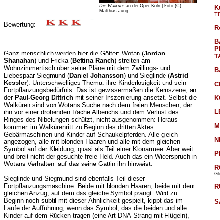
Die Walküre
an der Oper Köln | Foto (C)
K
Matthias Jung
T
Bewertung:
R
B
P
Ganz menschlich werden hier die Götter: Wotan (
Jordan
T
Shanahan
) und Fricka (
Bettina Ranch
) streiten am
Wohnzimmertisch über seine Pläne mit dem Zwillings- und
B
Liebespaar Siegmund (
Daniel Johansson
) und Sieglinde (
Astrid
Kessler
). Unterschwelliges Thema: ihre Kinderlosigkeit und sein
C
Fortpflanzungsbedürfnis. Das ist gewissermaßen die Kernszene, an
der
Paul-Georg Dittrich
mit seiner Inszenierung ansetzt. Selbst die
K
Walküren sind von Wotans Suche nach dem freien Menschen, der
L
ihn vor einer drohenden Rache Alberichs und dem Verlust des
Ringes des Nibelungen schützt, nicht ausgenommen: Heraus
M
kommen im Walkürenritt zu Beginn des dritten Aktes
Gebärmaschinen und Kinder auf Schaukelpferden. Alle gleich
N
angezogen, alle mit blonden Haaren und alle mit dem gleichen
Symbol auf der Kleidung, quasi als Teil einer Klonarmee. Aber weit
P
und breit nicht der gesuchte freie Held. Auch das ein Widerspruch in
Wotans Verhalten, auf das seine Gattin ihn hinweist.
R
Gl
Sieglinde und Siegmund sind ebenfalls Teil dieser
Fortpflanzungsmaschine: Beide mit blonden Haaren, beide mit dem
R
gleichen Anzug, auf dem das gleiche Symbol prangt. Wird zu
Beginn noch subtil mit dieser Ähnlichkeit gespielt, kippt das im
S
Laufe der Aufführung, wenn das Symbol, das die beiden und alle
Kinder auf dem Rücken tragen (eine Art DNA-Strang mit Flügeln),