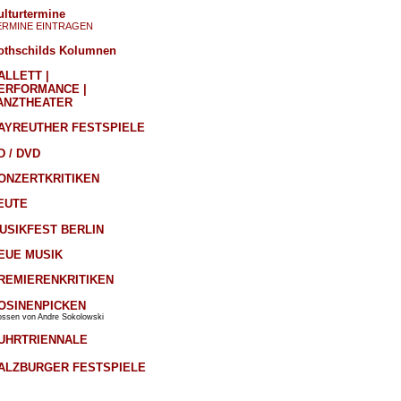
ulturtermine
ERMINE EINTRAGEN
othschilds Kolumnen
ALLETT |
ERFORMANCE |
ANZTHEATER
AYREUTHER FESTSPIELE
D / DVD
ONZERTKRITIKEN
EUTE
USIKFEST BERLIN
EUE MUSIK
REMIERENKRITIKEN
OSINENPICKEN
ossen von Andre Sokolowski
UHRTRIENNALE
ALZBURGER FESTSPIELE