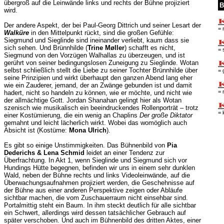
übergroß auf die Leinwände links und rechts der Bühne projiziert
B
wird.
Der andere Aspekt, der bei Paul-Georg Dittrich und seiner Lesart der
= 
Walküre
in den Mittelpunkt rückt, sind die großen Gefühle:
Siegmund und Sieglinde sind ineinander verliebt, kaum dass sie
sich sehen. Und Brünnhilde (
Trine Møller
) schafft es nicht,
= 
Siegmund von den Vorzügen Walhallas zu überzeugen, und ist
gerührt von seiner bedingungslosen Zuneigung zu Sieglinde. Wotan
selbst schließlich stellt die Liebe zu seiner Tochter Brünnhilde über
= 
seine Prinzipien und wirkt überhaupt den ganzen Abend lang eher
wie ein Zauderer, jemand, der an Zwänge gebunden ist und damit
= 
hadert, nicht so handeln zu können, wie er möchte, und nicht wie
der allmächtige Gott. Jordan Shanahan gelingt hier als Wotan
szenisch wie musikalisch ein beeindruckendes Rollenporträt – trotz
= 
einer Kostümierung, die ein wenig an Chaplins
Der große Diktator
gemahnt und leicht lächerlich wirkt. Wobei das womöglich auch
Absicht ist (Kostüme:
Mona Ulrich
).
Es gibt so einige Unstimmigkeiten. Das Bühnenbild von
Pia
Dederichs & Lena Schmid
leidet an einer Tendenz zur
Überfrachtung. In Akt 1, wenn Sieglinde und Siegmund sich vor
Hundings Hütte begegnen, befinden wir uns in einem sehr dunklen
Wald, neben der Bühne rechts und links Videoleinwände, auf die
Überwachungsaufnahmen projiziert werden, die Geschehnisse auf
der Bühne aus einer anderen Perspektive zeigen oder Abläufe
sichtbar machen, die vom Zuschauerraum nicht einsehbar sind.
Portalmittig steht ein Baum. In ihm steckt deutlich für alle sichtbar
ein Schwert, allerdings wird dessen tatsächlicher Gebrauch auf
später verschoben. Und auch im Bühnenbild des dritten Aktes, einer