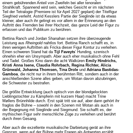
einem gebührenden Anteil von Zweifeln bei aller tenoralen
Strahlkraft. Spannend wird sein, welches Gesicht er im nächsten
Teil der Tetralogie (Premiere ist für April 2027 geplant) der Titelfigur
Siegfried verleiht. Astrid Kesslers Partie der Sieglinde ist da etwas
kleiner, aber auch ihr gelingt es vor allem in der Erinnerung an den
Auftritt des Fremden bei ihrer Hochzeit, das ganze Leid der Figur zu
erfassen und das Publikum zu berühren.
Bettina Ranch und Jordan Shanahan setzen ihre überzeugende
Leistung aus
Rheingold
nahtlos fort. Bettina Ranch schafft es, in
ihren wenigen Auftritten als Fricka dieser Figur Kontur zu verleihen.
Einen schweren Stand hat da
Tijl Faveyts
’ Hunding, szenisch
ohnehin eher ein Unsympath. Aber auch eher musikalisch ohne Fehl
und Tadel. Großes Kino dann die acht Walküren
Emily Hindrichs,
Kristi Anna Isene, Claudia Rohrbach, Regina Richter, Alicia
Grünwald, Johanna Thomsen, Tina Drole
und
Adriana Bastidas-
Gamboa
, die nicht nur in ihrem berühmten Ritt, sondern auch in der
anschließenden Szene alles geben, um Wotan davon abzubringen,
die Schwester zu bestrafen.
Die größte Entwicklung (auch optisch von der blondgelockten
Lieblingstochter zu Kämpferin mit kurzem Haar) macht Trine
Møllers Brünnhilde durch. Erst spät tritt sie auf, aber dann gehört ihr
fraglos die Bühne – sowohl in den Szenen mit Wotan als auch in
der Begegnung mit Sieglinde und Siegmund. Sie schafft es, der
mythischen Figur sehr menschliche Züge zu verleihen und berührt
durch ihren Gesang.
Aber auch die exzellente musikalische Darbietung gerät an ihre
Grenzen, wenn auf der Bühne mehr Fragen als Antworten erzählt