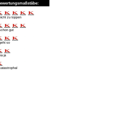
ewertungsmaßstäbe:
nicht zu toppen
schon gut
geht so
na ja
katastrophal