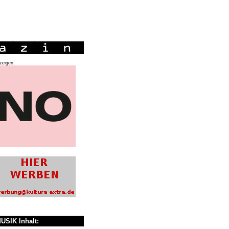
zeigen:
USIK Inhalt: