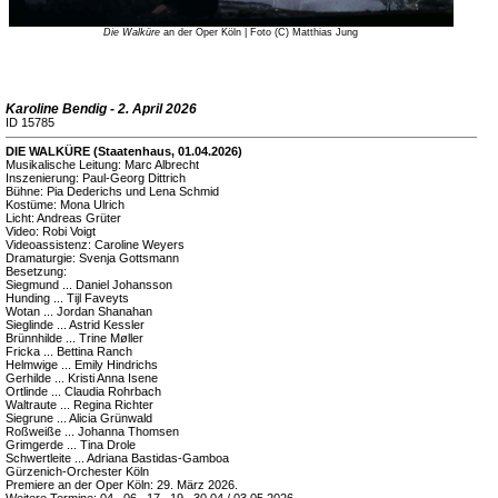
Die Walküre
an der Oper Köln | Foto (C) Matthias Jung
Karoline Bendig - 2. April 2026
ID 15785
DIE WALKÜRE (Staatenhaus, 01.04.2026)
Musikalische Leitung: Marc Albrecht
Inszenierung: Paul-Georg Dittrich
Bühne: Pia Dederichs und Lena Schmid
Kostüme: Mona Ulrich
Licht: Andreas Grüter
Video: Robi Voigt
Videoassistenz: Caroline Weyers
Dramaturgie: Svenja Gottsmann
Besetzung:
Siegmund ... Daniel Johansson
Hunding ... Tijl Faveyts
Wotan ... Jordan Shanahan
Sieglinde ... Astrid Kessler
Brünnhilde ... Trine Møller
Fricka ... Bettina Ranch
Helmwige ... Emily Hindrichs
Gerhilde ... Kristi Anna Isene
Ortlinde ... Claudia Rohrbach
Waltraute ... Regina Richter
Siegrune ... Alicia Grünwald
Roßweiße ... Johanna Thomsen
Grimgerde ... Tina Drole
Schwertleite ... Adriana Bastidas-Gamboa
Gürzenich-Orchester Köln
Premiere an der Oper Köln: 29. März 2026.