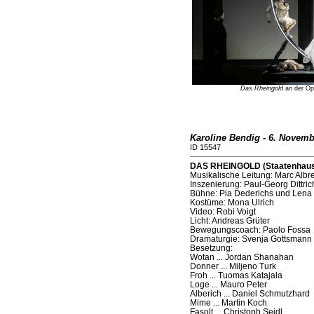
Das Rheingold
an der Ope
Karoline Bendig - 6. Novemb
ID 15547
DAS RHEINGOLD (Staatenhaus,
Musikalische Leitung: Marc Albr
Inszenierung: Paul-Georg Dittric
Bühne: Pia Dederichs und Lena
Kostüme: Mona Ulrich
Video: Robi Voigt
Licht: Andreas Grüter
Bewegungscoach: Paolo Fossa
Dramaturgie: Svenja Gottsmann
Besetzung:
Wotan ... Jordan Shanahan
Donner ... Miljeno Turk
Froh ... Tuomas Katajala
Loge ... Mauro Peter
Alberich ... Daniel Schmutzhard
Mime ... Martin Koch
Fasolt ... Christoph Seidl