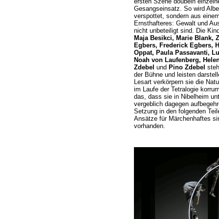
ersten Szene doubeln einzelne
Gesangseinsatz. So wird Alber
verspottet, sondern aus einem
Ernsthafteres: Gewalt und Au
nicht unbeteiligt sind. Die K
Maja Besikci, Marie Blank,
Egbers, Frederick Egbers, H
Oppat, Paula Passavanti, Lu
Noah von Laufenberg, Helen
Zdebel
und
Pino Zdebel
steh
der Bühne und leisten darstell
Lesart verkörpern sie die Natu
im Laufe der Tetralogie korrum
das, dass sie in Nibelheim un
vergeblich dagegen aufbegehre
Setzung in den folgenden Teile
Ansätze für Märchenhaftes si
vorhanden.