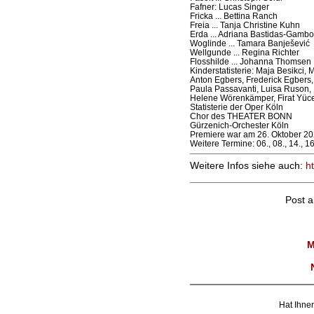
Fafner: Lucas Singer
Fricka ... Bettina Ranch
Freia ... Tanja Christine Kuhn
Erda ... Adriana Bastidas-Gamb
Woglinde ... Tamara Banješević
Wellgunde ... Regina Richter
Flosshilde ... Johanna Thomsen
Kinderstatisterie: Maja Besikci,
Anton Egbers, Frederick Egbers,
Paula Passavanti, Luisa Ruson, 
Helene Wörenkämper, Firat Yüce
Statisterie der Oper Köln
Chor des THEATER BONN
Gürzenich-Orchester Köln
Premiere war am 26. Oktober 20
Weitere Termine: 06., 08., 14., 1
Weitere Infos siehe auch:
h
Post 
M
Hat Ihnen