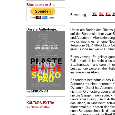
Bitte spenden Sie!
Bewertung:
Unsere Anthologie:
Unten am Boden des Rheins ge
auf der Bühne sichtbar zwei S
und Alberich in Abendkleidung.
wie schwierig es ist, eine Ne
Tetralogie
DER RING DES N
einer Bühne mit wenig Bühnen
Eines vorweg: Es gelingt ganz
Fall, szenisch ist nicht alles
Staatenhaus – und damit in u
Lust auf die weiteren drei Teile
inspirierender Abend.
Besonders beeindruckt das
G
Albrecht
mit einer enormen Kl
Dynamik. Dabei hat Albrecht s
nicht im Orchestergraben sitzt
nachDRUCK # 5
nie die Sänger:innen zudeckt
Lautstärke zwingt. Beim Auftri
KULTURA-EXTRA
das Blech, in Nibelheim schwi
durchsuchen...
manchmal auf Kosten der Kompl
nach Schauspielmusik, die d
passt aber sehr gut zu
Paul-G