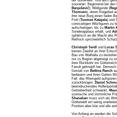
der Götterwelt. Und auch gesa
souverän: Beginnend bei den 
Banješević
), Wellgunde (
Regi
Thomsen
), deren Klagelied 
ihre neue Burg einen faden Be
Froh (
Tuomas Katajala
) und 
comicartigen Witzfiguren zu 
aufschwingen, bis zu
Martin 
Sonderapplaus erhält, und
Ad
sphärisch an die Macht des R
Reifrock sprichwörtlich Schutz
Christoph Seidl
und
Lucas S
keinen Zweifel an ihrer Entsch
Bau von Walhalla zu bestehe
nur zu Beginn abgeneigt zu se
ihrer Rückkehr ins Götterreich
Fasolt geknüpft hat. Dennoch b
Gestalt von
Bettina Ranch
au
bedauern und ihren Gatten Wo
Fall: das Rheingold aufspüren
zurückbringen.
Daniel Schmu
beeindruckendes Rollenporträ
Getriebenheit schwankt.
Maur
szenische und stimmliche Prä
Shanahan
muss sich als Wota
Götterwelt ein wenig erarbeit
Position aber klar und alle an
Von Anfang an werden die Soli