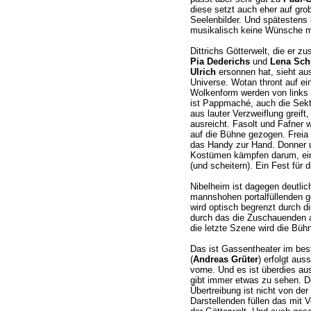
diese setzt auch eher auf grob
Seelenbilder. Und spätestens
musikalisch keine Wünsche m
Dittrichs Götterwelt, die er 
Pia Dederichs
und
Lena Sc
Ulrich
ersonnen hat, sieht aus
Universe. Wotan thront auf e
Wolkenform werden von links u
ist Pappmaché, auch die Sekt
aus lauter Verzweiflung greift,
ausreicht. Fasolt und Fafner
auf die Bühne gezogen. Freia i
das Handy zur Hand. Donner 
Kostümen kämpfen darum, ein
(und scheitern). Ein Fest für 
Nibelheim ist dagegen deutlic
mannshohen portalfüllenden 
wird optisch begrenzt durch d
durch das die Zuschauenden a
die letzte Szene wird die Büh
Das ist Gassentheater im bes
(
Andreas Grüter
) erfolgt aus
vorne. Und es ist überdies a
gibt immer etwas zu sehen. D
Übertreibung ist nicht von de
Darstellenden füllen das mit V