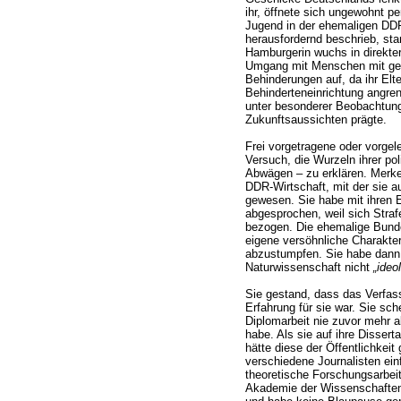
ihr, öffnete sich ungewohnt pe
Jugend in der ehemaligen DDR,
herausfordernd beschrieb, sta
Hamburgerin wuchs in direkte
Umgang mit Menschen mit geis
Behinderungen auf, da ihr Elte
Behinderteneinrichtung angrenz
unter besonderer Beobachtung
Zukunftsaussichten prägte.
Frei vorgetragene oder vorgel
Versuch, die Wurzeln ihrer po
Abwägen – zu erklären. Merkel
DDR-Wirtschaft, mit der sie a
gewesen. Sie habe mit ihren E
abgesprochen, weil sich Straf
bezogen. Die ehemalige Bunde
eigene versöhnliche Charakter 
abzustumpfen. Sie habe dann 
Naturwissenschaft nicht
„ideo
Sie gestand, dass das Verfas
Erfahrung für sie war. Sie sch
Diplomarbeit nie zuvor mehr 
habe. Als sie auf ihre Dissert
hätte diese der Öffentlichkeit 
verschiedene Journalisten einf
theoretische Forschungsarbei
Akademie der Wissenschaften