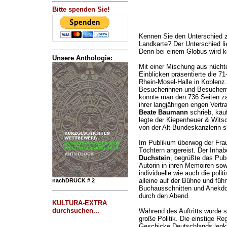
Bitte spenden Sie!
Kennen Sie den Unterschied 
Landkarte? Der Unterschied li
Denn bei einem Globus wird k
Unsere Anthologie:
Mit einer Mischung aus nücht
Einblicken präsentierte die 7
Rhein-Mosel-Halle in Koblenz
Besucherinnen und Besuchern 
konnte man den 736 Seiten zä
ihrer langjährigen engen Vertr
Beate Baumann
schrieb, käu
legte der Kiepenheuer & Witsc
von der Alt-Bundeskanzlerin si
Im Publikum überwog der Fraue
Töchtern angereist. Der Inha
Duchstein
, begrüßte das Pub
Autorin in ihren Memoiren sow
individuelle wie auch die poli
alleine auf der Bühne und füh
nachDRUCK # 2
Buchausschnitten und Anekdot
durch den Abend.
KULTURA-EXTRA
durchsuchen...
Während des Auftritts wurde s
große Politik. Die einstige Re
Geschicke Deutschlands lenkt