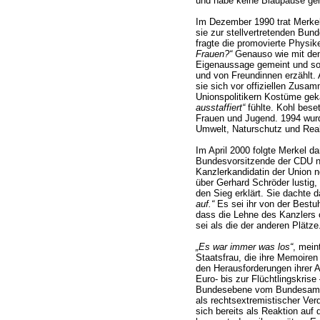
und habe keine Blaupause ge
Im Dezember 1990 trat Merkel 
sie zur stellvertretenden Bun
fragte die promovierte Physik
Frauen?“
Genauso wie mit den
Eigenaussage gemeint und sog
und von Freundinnen erzählt. 
sie sich vor offiziellen Zusa
Unionspolitikern Kostüme geka
ausstaffiert“
fühlte. Kohl beset
Frauen und Jugend. 1994 wurd
Umwelt, Naturschutz und Reak
Im April 2000 folgte Merkel d
Bundesvorsitzende der CDU n
Kanzlerkandidatin der Union no
über Gerhard Schröder lustig, 
den Sieg erklärt. Sie dachte 
auf.“
Es sei ihr von der Bestu
dass die Lehne des Kanzlers o
sei als die der anderen Plätze
„Es war immer was los“
, mein
Staatsfrau, die ihre Memoiren
den Herausforderungen ihrer A
Euro- bis zur Flüchtlingskrise
Bundesebene vom Bundesamt f
als rechtsextremistischer Verd
sich bereits als Reaktion auf 