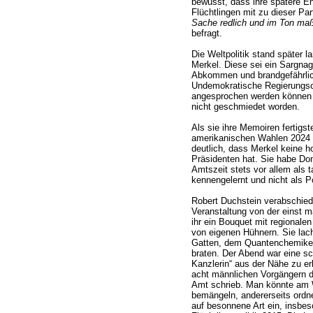
bewusst, dass ihre spätere E
Flüchtlingen mit zu dieser Pa
Sache redlich und im Ton maß
befragt.
Die Weltpolitik stand später 
Merkel. Diese sei ein Sargnag
Abkommen und brandgefährlich
Undemokratische Regierungsch
angesprochen werden können 
nicht geschmiedet worden.
Als sie ihre Memoiren fertigst
amerikanischen Wahlen 2024 n
deutlich, dass Merkel keine
Präsidenten hat. Sie habe Don
Amtszeit stets vor allem als 
kennengelernt und nicht als Pol
Robert Duchstein verabschied
Veranstaltung von der einst m
ihr ein Bouquet mit regionale
von eigenen Hühnern. Sie lach
Gatten, dem Quantenchemiker
braten. Der Abend war eine sc
Kanzlerin“ aus der Nähe zu er
acht männlichen Vorgängern d
Amt schrieb. Man könnte am 
bemängeln, andererseits ordn
auf besonnene Art ein, insbes