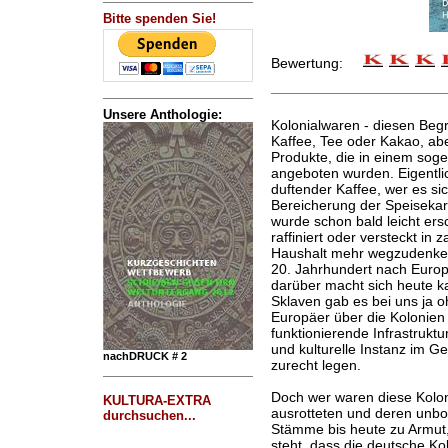
Bitte spenden Sie!
Bewertung:
Unsere Anthologie:
Kolonialwaren - diesen Beg
Kaffee, Tee oder Kakao, ab
Produkte, die in einem sog
angeboten wurden. Eigentli
duftender Kaffee, wer es sic
Bereicherung der Speisekar
wurde schon bald leicht ersc
raffiniert oder versteckt in
Haushalt mehr wegzudenke
20. Jahrhundert nach Europ
darüber macht sich heute 
Sklaven gab es bei uns ja o
Europäer über die Kolonien
funktionierende Infrastrukt
und kulturelle Instanz im G
nachDRUCK # 2
zurecht legen.
Doch wer waren diese Koloni
KULTURA-EXTRA
ausrotteten und deren unbot
durchsuchen...
Stämme bis heute zu Armut,
steht, dass die deutsche Ko