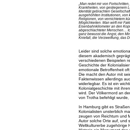
„Man redet mir von Fortschritten
Krankheiten, von gestiegenem L
Identität gebrachten Gesellschaf
ausgehöhlten Institutionen, von
Religionen, von vernichtetem kü
Möglichkeiten. Man wirft mir Fakt
Eisenbahnkilometer an den Kopf
abgeschlachteter Menschen… Ic
ganz bewusst die Angst, den Min
Kniefall, die Verzweiflung, das 
Leider sind solche emotiona
diesem akademisch geprägt
verschiedenen Beispielen re
Geschichte der Kolonialisier
emotionale Betroffenheit oft
Die macht den Autor mit se
Faktenwissen allerdings a
widerlegbar. Es ist ein wich
Kolonialgeschichte mit ihre
wird. Der Völkermord an de
von Trotha befehligt wurde,
In Hamburg gibt es Straße
Kolonialisten unsterblich m
zeugen von Reichtum und M
Autor solche Orte auf, und
Weltkulturerbe zugehörige H