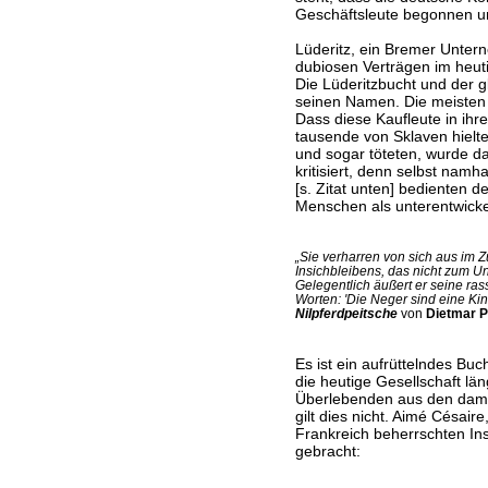
Geschäftsleute begonnen u
Lüderitz, ein Bremer Unter
dubiosen Verträgen im heut
Die Lüderitzbucht und der 
seinen Namen. Die meisten
Dass diese Kaufleute in ihr
tausende von Sklaven hielt
und sogar töteten, wurde d
kritisiert, denn selbst nam
[s. Zitat unten] bedienten 
Menschen als unterentwickel
„Sie verharren von sich aus im
Insichbleibens, das nicht zum U
Gelegentlich äußert er seine ras
Worten: 'Die Neger sind eine Kin
Nilpferdpeitsche
von
Dietmar P
Es ist ein aufrüttelndes Buc
die heutige Gesellschaft lä
Überlebenden aus den dama
gilt dies nicht. Aimé Césaire
Frankreich beherrschten Ins
gebracht: