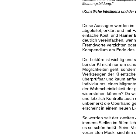
Meinungsbildung."
(
Künstliche Intelligenz und de
Diese Aussagen werden im v
abgeleitet, erklärt und mit 
einfache Kost, und
Rainer 
deutlich vereinfachen, wenn
Fremdworte verzichten oder
Kompendium am Ende des 
Die Lektüre ist wichtig und 
bei der KI nicht nur um sch
Möglichkeiten geht, sonder
Werkzeugen der KI entschei
überprüfbar und kaum anfech
Individuums, eines Migrant
der Wahrscheinlichkeit der
widerstehen können? Da wird
und letztlich Kontrolle auch
unbemerkt die Oberhand ge
erscheint in einem neuen Li
So werden seit der zweiten
immens Stellen im öffentlic
es so schön heißt. Seine Ve
voran Elon Musk, sind ihm d