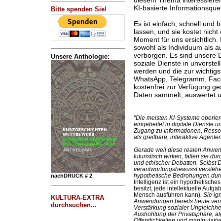
diesem Thema interessieren
KI-basierte Informationsquel
Bitte spenden Sie!
Es ist einfach, schnell und
lassen, und sie kostet nicht
Moment für uns ersichtlich. 
sowohl als Individuum als au
verborgen. Es sind unsere D
Unsere Anthologie:
soziale Dienste in unvorste
werden und die zur wichtig
WhatsApp, Telegramm, Face
kostenfrei zur Verfügung gest
Daten sammelt, auswertet u
"Die meisten KI-Systeme operier
eingebettet in digitale Dienste u
Zugang zu Informationen, Ressou
als greifbare, interaktive Agente
Gerade weil diese realen Anwe
futuristisch wirken, fallen sie d
und ethischer Debatten. Selbst D
verantwortungsbewusst verstehe
hypothetische Bedrohungen durc
nachDRUCK # 2
Intelligenz ist ein hypothetisc
besitzt, jede intellektuelle Aufg
Mensch ausführen kann)
. Sie i
KULTURA-EXTRA
Anwendungen bereits heute verur
durchsuchen...
Verstärkung sozialer Ungleichh
Aushöhlung der Privatsphäre, a
Öffentlichkeiten und manipulative