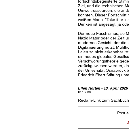
fortschrittsbegeisterte St
Ziel, und die technischen M
Umweltressourcen, die ande
könnten. Dieser Fortschritt
weißen Mann. "Take it or lea
Denken ist angesagt, ja ode
Der neue Faschismus, so Müh
Nazidiktatur oder der Zeit u
modernes Gesicht, der die 
Digitalisierung nutzt. Mühlho
Laien so nicht erkennbar is
ein neues globales Gesellsc
Verschwörungstheorie gegen
zurückgewiesen werden, da
der Universität Osnabrück
Friedrich Ebert Stiftung unte
Ellen Norten - 18. April 2026
ID 15808
Reclam-Link zum Sachbuc
Post 
B