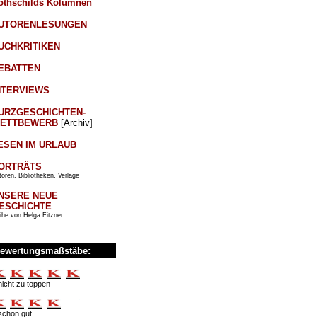
othschilds Kolumnen
UTORENLESUNGEN
UCHKRITIKEN
EBATTEN
NTERVIEWS
URZGESCHICHTEN-
ETTBEWERB
[Archiv]
ESEN IM URLAUB
ORTRÄTS
oren, Bibliotheken, Verlage
NSERE NEUE
ESCHICHTE
ihe von Helga Fitzner
ewertungsmaßstäbe:
nicht zu toppen
schon gut