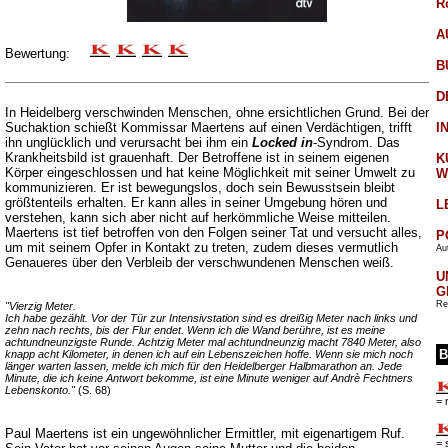
R
A
Bewertung:
B
D
In Heidelberg verschwinden Menschen, ohne ersichtlichen Grund. Bei der
I
Suchaktion schießt Kommissar Maertens auf einen Verdächtigen, trifft
ihn unglücklich und verursacht bei ihm ein
Locked in
-Syndrom. Das
Krankheitsbild ist grauenhaft. Der Betroffene ist in seinem eigenen
K
Körper eingeschlossen und hat keine Möglichkeit mit seiner Umwelt zu
W
kommunizieren. Er ist bewegungslos, doch sein Bewusstsein bleibt
größtenteils erhalten. Er kann alles in seiner Umgebung hören und
L
verstehen, kann sich aber nicht auf herkömmliche Weise mitteilen.
Maertens ist tief betroffen von den Folgen seiner Tat und versucht alles,
P
um mit seinem Opfer in Kontakt zu treten, zudem dieses vermutlich
Aut
Genaueres über den Verbleib der verschwundenen Menschen weiß.
U
G
Re
"Vierzig Meter.
Ich habe gezählt. Vor der Tür zur Intensivstation sind es dreißig Meter nach links und
zehn nach rechts, bis der Flur endet. Wenn ich die Wand berühre, ist es meine
achtundneunzigste Runde. Achtzig Meter mal achtundneunzig macht 7840 Meter, also
B
knapp acht Kilometer, in denen ich auf ein Lebenszeichen hoffe. Wenn sie mich noch
länger warten lassen, melde ich mich für den Heidelberger Halbmarathon an. Jede
Minute, die ich keine Antwort bekomme, ist eine Minute weniger auf Andrè Fechtners
Lebenskonto."
(S. 68)
= 
Paul Maertens ist ein ungewöhnlicher Ermittler, mit eigenartigem Ruf.
= 