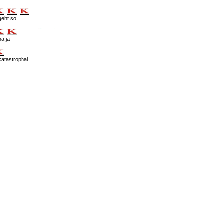
geht so
na ja
katastrophal