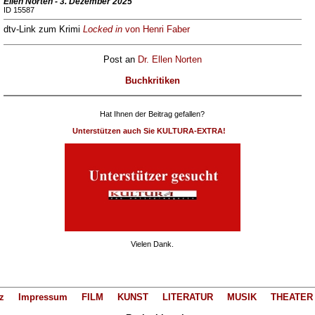
Ellen Norten - 3. Dezember 2025
ID 15587
dtv-Link zum Krimi
Locked in
von Henri Faber
Post an
Dr. Ellen Norten
Buchkritiken
Hat Ihnen der Beitrag gefallen?
Unterstützen auch Sie KULTURA-EXTRA!
Vielen Dank.
z
Impressum
FILM
KUNST
LITERATUR
MUSIK
THEATER