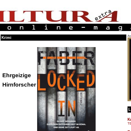
An
Krimi
Ehrgeizige
Hirnforscher
L
K
T