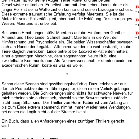
Sein Vater hat vor seinen Augen seine Mutter und die beiden
Geschwister erstochen. Er selbst kam mit dem Leben davon, da er als
junger Polizist seine Waffe ziehen konnte und seinen Erzeuger erschoss.
= 
Diese extreme traumatische Erfahrung verfolgt Maertens. Sie ist der
Motor für seine Polizeitätigkeit, aber auch die Erklärung für sein ruppiges
Wesen. Maertens ist unbeliebt.
= 
Bei seinen Ermittlungen stößt Maertens auf die Hirnforscher Gunther
Amendt und Theo Linde. Schnell taucht Maertens in die Welt der
= 
Hirnforschung und Psychologie ein. Die beiden Wissenschaftler bewegen
sich am Rande der Legalität. Affenhirne werden so weit bestrahlt, bis die
Tiere kläglich verrecken. Linde betreibt bei
Locked in
-Patienten mittels
einer eigenartigen Maschine, dem sogenannten Neuro Hub, eine
zweifelhafte Kommunikation. Als Neurowissenschaftler streiten beide um
akademischen Ruhm, koste es was es wolle.
*
Schon diese Szenen sind gewöhnungsbedürftig. Dazu erleben wir aus
der Ich-Perspektive die Entführungsopfer, die in einem Verließ gefangen
gehalten werden. Die Schilderungen sind nichts für schwache Nerven, für
mich scheinen sie authentisch, obwohl solche Bewusstseinszustände
nicht überprüfbar sind. Der Thriller von
Henri Faber
ist vom Anfang an
bis zum Ende extrem spannend, nimmt immer wieder neue Wendungen,
bei denen die Logik nicht auf der Strecke bleibt.
Ein Buch, dass allen Anforderungen eines zünftigen Thrillers gerecht
wird.