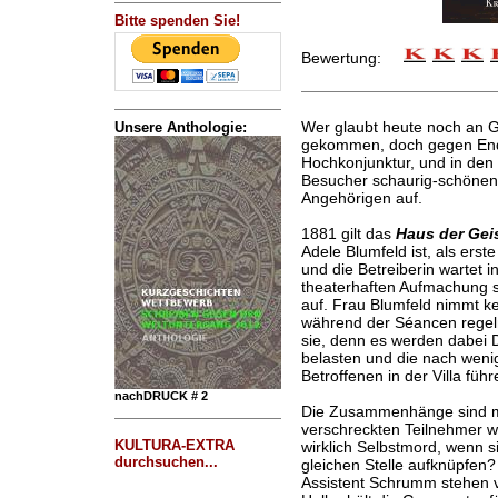
Bitte spenden Sie!
Bewertung:
Wer glaubt heute noch an G
Unsere Anthologie:
gekommen, doch gegen Ende
Hochkonjunktur, und in den
Besucher schaurig-schönen 
Angehörigen auf.
1881 gilt das
Haus der Gei
Adele Blumfeld ist, als ers
und die Betreiberin wartet i
theaterhaften Aufmachung s
auf. Frau Blumfeld nimmt kei
während der Séancen regelm
sie, denn es werden dabei 
belasten und die nach wen
Betroffenen in der Villa füh
nachDRUCK # 2
Die Zusammenhänge sind my
verschreckten Teilnehmer wie
KULTURA-EXTRA
wirklich Selbstmord, wenn 
durchsuchen...
gleichen Stelle aufknüpfen?
Assistent Schrumm stehen 