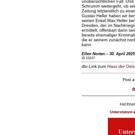
unübersichtlichen Fall. Und 
Schrumm weitergeht, ob sei
Zeitung letztendlich zu eine
Gustav Heller haben wir ber
seinen Enkel Max Heller ken
Dresden, der im Nachkriegs
ermittelt, offenbart darin s
bereits ehemaliger Kriminalr
die er seinem zunächst noch
kann.
Ellen Norten – 30. April 2025
ID 15247
dtv-Link zum
Haus der Geis
Post 
B
Hat Ihnen
Unterstützen