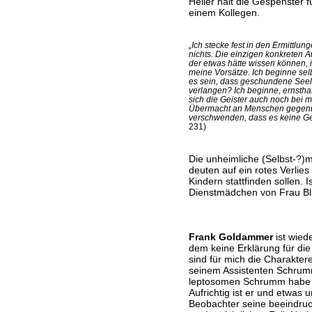
Heller hält die Gespenster f
einem Kollegen.
„Ich stecke fest in den Ermittlu
nichts. Die einzigen konkreten 
der etwas hätte wissen können, is
meine Vorsätze. Ich beginne selb
es sein, dass geschundene Seel
verlangen? Ich beginne, ernsthaf
sich die Geister auch noch bei m
Übermacht an Menschen gegenü
verschwenden, dass es keine Geis
231)
Die unheimliche (Selbst-?)m
deuten auf ein rotes Verlies
Kindern stattfinden sollen. Is
Dienstmädchen von Frau Bl
Frank Goldammer
ist wied
dem keine Erklärung für di
sind für mich die Charakter
seinem Assistenten Schrumm
leptosomen Schrumm habe ic
Aufrichtig ist er und etwas 
Beobachter seine beeindru