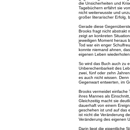
die Unsicherheiten und Kri
Tagebüchern erfährt sie von
nicht weiterwusste und unzu
großer literarischer Erfolg, 
Gerade diese Gegenüberstel
Brooks fragt nicht abstrak
zeigt an konkreten Situatio
jeweiligen Moment heraus be
Tod war ein enger Schulfreu
konnte niemand ahnen, dass 
eigenen Leben wiederholen
So wird das Buch auch zu ei
Unberechenbarkeit des Lebe
zwei, fünf oder zehn Jahren
es auch nicht wissen. Denn
Gegenwart entwerten, im Gu
Brooks vermeidet einfache T
ihres Mannes als Einschnitt
Gleichzeitig macht sie deutl
dauerhaft von einem Ereigni
geschehen ist und auf das e
ist nicht die Veränderung d
Veränderung des eigenen 
Darin liegt die eigentliche 