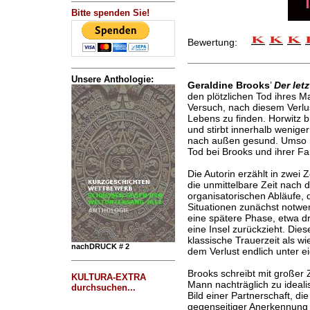
Bitte spenden Sie!
Bewertung:
Unsere Anthologie:
Geraldine Brooks
’
Der let
den plötzlichen Tod ihres 
Versuch, nach diesem Verlu
Lebens zu finden. Horwitz 
und stirbt innerhalb weniger
nach außen gesund. Umso ra
Tod bei Brooks und ihrer Fam
Die Autorin erzählt in zwei Z
die unmittelbare Zeit nach d
organisatorischen Abläufe, 
Situationen zunächst notwen
eine spätere Phase, etwa dre
eine Insel zurückzieht. Die
klassische Trauerzeit als w
nachDRUCK # 2
dem Verlust endlich unter e
Brooks schreibt mit großer 
KULTURA-EXTRA
Mann nachträglich zu ideali
durchsuchen...
Bild einer Partnerschaft, d
gegenseitiger Anerkennung g