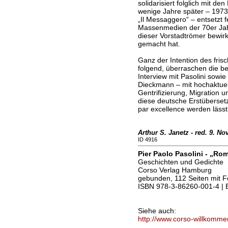
solidarisiert folglich mit d
wenige Jahre später – 1973
„Il Messaggero“ – entsetzt 
Massenmedien der 70er Jahre
dieser Vorstadtrömer bewirk
gemacht hat.
Ganz der Intention des fri
folgend, überraschen die be
Interview mit Pasolini sowi
Dieckmann – mit hochaktuel
Gentrifizierung, Migration
diese deutsche Erstüberset
par excellence werden lässt
Arthur S. Janetz - red. 9. N
ID 4916
Pier Paolo Pasolini - „Ro
Geschichten und Gedichte
Corso Verlag Hamburg
gebunden, 112 Seiten mit F
ISBN 978-3-86260-001-4 | 
Siehe auch:
http://www.corso-willkomme