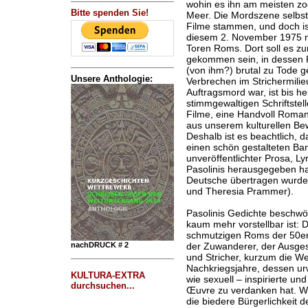
wohin es ihn am meisten zo
Bitte spenden Sie!
Meer. Die Mordszene selbst
Filme stammen, und doch ist
diesem 2. November 1975 mi
Toren Roms. Dort soll es z
gekommen sein, in dessen 
(von ihm?) brutal zu Tode g
Unsere Anthologie:
Verbrechen im Strichermilieu
Auftragsmord war, ist bis h
stimmgewaltigen Schriftstell
Filme, eine Handvoll Roma
aus unserem kulturellen Be
Deshalb ist es beachtlich, 
einen schön gestalteten Ban
unveröffentlichter Prosa, 
Pasolinis herausgegeben hat
Deutsche übertragen wurde
und Theresia Prammer).
Pasolinis Gedichte beschwö
kaum mehr vorstellbar ist: 
schmutzigen Roms der 50er 
der Zuwanderer, der Ausge
nachDRUCK # 2
und Stricher, kurzum die We
Nachkriegsjahre, dessen urw
KULTURA-EXTRA
wie sexuell – inspirierte un
durchsuchen...
Œuvre zu verdanken hat. Wi
die biedere Bürgerlichkeit