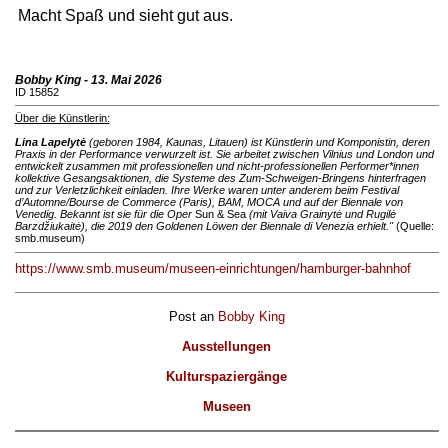
Macht Spaß und sieht gut aus.
Bobby King - 13. Mai 2026
ID 15852
Über die Künstlerin:
Lina Lapelytė
(geboren 1984, Kaunas, Litauen) ist Künstlerin und Komponistin, deren
Praxis in der Performance verwurzelt ist. Sie arbeitet zwischen Vilnius und London und
entwickelt zusammen mit professionellen und nicht-professionellen Performer*innen
kollektive Gesangsaktionen, die Systeme des Zum-Schweigen-Bringens hinterfragen
und zur Verletzlichkeit einladen. Ihre Werke waren unter anderem beim Festival
d’Automne/Bourse de Commerce (Paris), BAM, MOCA und auf der Biennale von
Venedig. Bekannt ist sie für die Oper
Sun & Sea
(mit Vaiva Grainytė und Rugilė
Barzdžiukaitė), die 2019 den Goldenen Löwen der Biennale di Venezia erhielt."
(Quelle:
smb.museum)
https://www.smb.museum/museen-einrichtungen/hamburger-bahnhof
Post an
Bobby King
Ausstellungen
Kulturspaziergänge
Museen