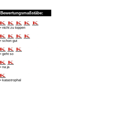
Bewertungsmaßstäbe:
= nicht zu toppen
= schon gut
= geht so
= na ja
= katastrophal