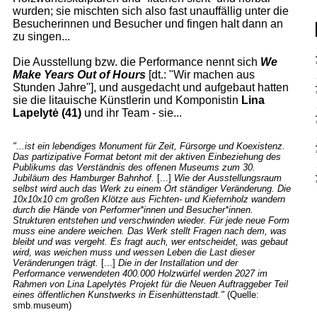
wurden; sie mischten sich also fast unauffällig unter die
Besucherinnen und Besucher und fingen halt dann an
zu singen...
Die Ausstellung bzw. die Performance nennt sich
We
Make Years Out of Hours
[dt.: "Wir machen aus
Stunden Jahre"], und ausgedacht und aufgebaut hatten
sie die litauische Künstlerin und Komponistin
Lina
Lapelytė (41)
und ihr Team - sie...
"...ist ein lebendiges Monument für Zeit, Fürsorge und Koexistenz.
Das partizipative Format betont mit der aktiven Einbeziehung des
Publikums das Verständnis des offenen Museums zum 30.
Jubiläum des Hamburger Bahnhof.
[...]
Wie der Ausstellungsraum
selbst wird auch das Werk zu einem Ort ständiger Veränderung. Die
10x10x10 cm großen Klötze aus Fichten- und Kiefernholz wandern
durch die Hände von Performer*innen und Besucher*innen.
Strukturen entstehen und verschwinden wieder. Für jede neue Form
muss eine andere weichen. Das Werk stellt Fragen nach dem, was
bleibt und was vergeht. Es fragt auch, wer entscheidet, was gebaut
wird, was weichen muss und wessen Leben die Last dieser
Veränderungen trägt.
[...]
Die in der Installation und der
Performance verwendeten 400.000 Holzwürfel werden 2027 im
Rahmen von Lina Lapelytės Projekt für die Neuen Auftraggeber Teil
eines öffentlichen Kunstwerks in Eisenhüttenstadt."
(Quelle:
smb.museum)