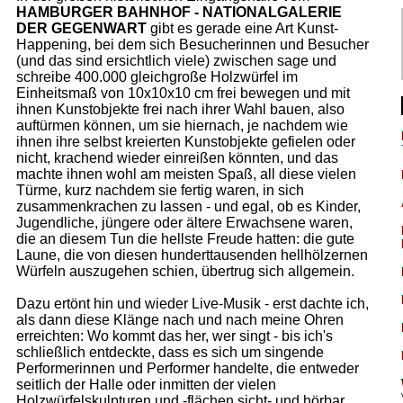
HAMBURGER BAHNHOF - NATIONALGALERIE
DER GEGENWART
gibt es gerade eine Art Kunst-
Happening, bei dem sich Besucherinnen und Besucher
(und das sind ersichtlich viele) zwischen sage und
schreibe 400.000 gleichgroße Holzwürfel im
Einheitsmaß von 10x10x10 cm frei bewegen und mit
ihnen Kunstobjekte frei nach ihrer Wahl bauen, also
auftürmen können, um sie hiernach, je nachdem wie
ihnen ihre selbst kreierten Kunstobjekte gefielen oder
nicht, krachend wieder einreißen könnten, und das
machte ihnen wohl am meisten Spaß, all diese vielen
Türme, kurz nachdem sie fertig waren, in sich
zusammenkrachen zu lassen - und egal, ob es Kinder,
Jugendliche, jüngere oder ältere Erwachsene waren,
die an diesem Tun die hellste Freude hatten: die gute
Laune, die von diesen hunderttausenden hellhölzernen
Würfeln auszugehen schien, übertrug sich allgemein.
Dazu ertönt hin und wieder Live-Musik - erst dachte ich,
als dann diese Klänge nach und nach meine Ohren
erreichten: Wo kommt das her, wer singt - bis ich's
schließlich entdeckte, dass es sich um singende
Performerinnen und Performer handelte, die entweder
seitlich der Halle oder inmitten der vielen
Holzwürfelskulpturen und -flächen sicht- und hörbar