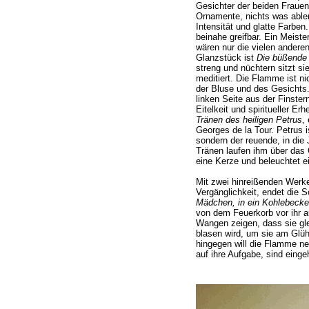
Gesichter der beiden Frauen
Ornamente, nichts was able
Intensität und glatte Farben
beinahe greifbar. Ein Meist
wären nur die vielen andere
Glanzstück ist
Die büßende
streng und nüchtern sitzt si
meditiert. Die Flamme ist nic
der Bluse und des Gesichts.
linken Seite aus der Finste
Eitelkeit und spiritueller 
Tränen des heiligen Petrus
,
Georges de la Tour. Petrus is
sondern der reuende, in die
Tränen laufen ihm über das 
eine Kerze und beleuchtet e
Mit zwei hinreißenden Werk
Vergänglichkeit, endet die 
Mädchen, in ein Kohlebecke
von dem Feuerkorb vor ihr a
Wangen zeigen, dass sie gle
blasen wird, um sie am Glüh
hingegen will die Flamme ne
auf ihre Aufgabe, sind einge