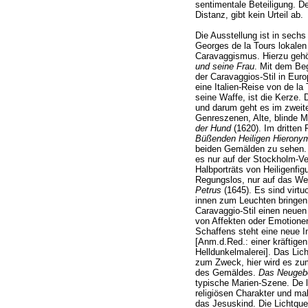
sentimentale Beteiligung. De
Distanz, gibt kein Urteil ab.
Die Ausstellung ist in sechs 
Georges de la Tours lokale
Caravaggismus. Hierzu geh
und seine Frau
. Mit dem Beg
der Caravaggios-Stil in Euro
eine Italien-Reise von de la 
seine Waffe, ist die Kerze. 
und darum geht es im zweite
Genreszenen, Alte, blinde M
der Hund
(1620). Im dritten
Büßenden Heiligen Hierony
beiden Gemälden zu sehen. 
es nur auf der Stockholm-V
Halbporträts von Heiligenfig
Regungslos, nur auf das Wes
Petrus
(1645). Es sind virtu
innen zum Leuchten bringen,
Caravaggio-Stil einen neuen I
von Affekten oder Emotione
Schaffens steht eine neue I
[Anm.d.Red.: einer kräftige
Helldunkelmalerei]. Das Licht
zum Zweck, hier wird es zu
des Gemäldes.
Das Neugeb
typische Marien-Szene. De la
religiösen Charakter und mal
das Jesuskind. Die Lichtquel