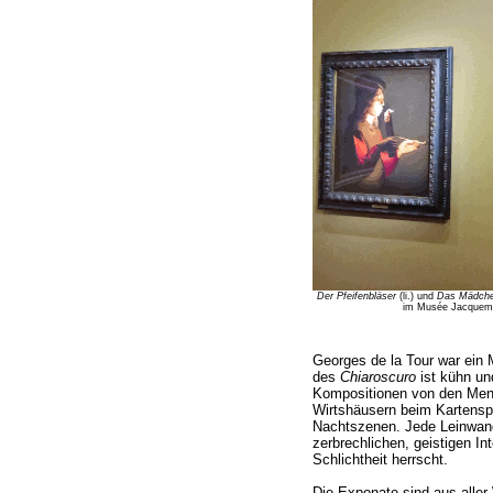
Der Pfeifenbläser
(li.) und
Das Mädchen
im Musée Jacquemar
Georges de la Tour war ein M
des
Chiaroscuro
ist kühn und
Kompositionen von den Mens
Wirtshäusern beim Kartenspi
Nachtszenen. Jede Leinwand 
zerbrechlichen, geistigen In
Schlichtheit herrscht.
Die Exponate sind aus alle