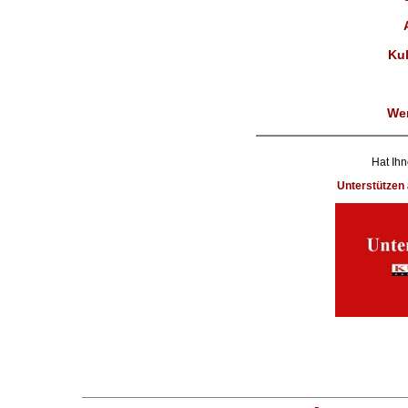
Kul
We
Hat Ihn
Unterstütze