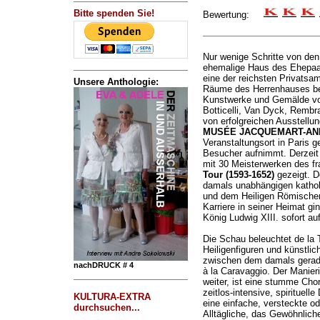
Bitte spenden Sie!
Bewertung:
Nur wenige Schritte von den
ehemalige Haus des Ehepaa
eine der reichsten Privatsa
Unsere Anthologie:
Räume des Herrenhauses be
Kunstwerke und Gemälde vo
Botticelli, Van Dyck, Rembr
von erfolgreichen Ausstellu
MUSÉE JACQUEMART-AN
Veranstaltungsort in Paris g
Besucher aufnimmt. Derzeit w
mit 30 Meisterwerken des f
Tour (1593-1652)
gezeigt. D
damals unabhängigen katho
und dem Heiligen Römischen
Karriere in seiner Heimat gi
König Ludwig XIII. sofort a
Die Schau beleuchtet de la 
Heiligenfiguren und künstlich
zwischen dem damals gerad
nachDRUCK # 4
à la Caravaggio. Der Manier
weiter, ist eine stumme Chor
zeitlos-intensive, spirituelle
KULTURA-EXTRA
eine einfache, versteckte o
durchsuchen...
Alltägliche, das Gewöhnlich