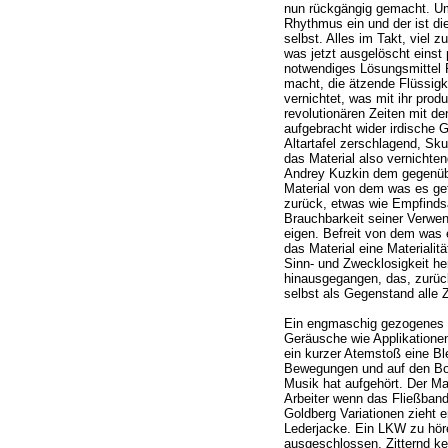
nun rückgängig gemacht. Um
Rhythmus ein und der ist die
selbst. Alles im Takt, viel 
was jetzt ausgelöscht einst p
notwendiges Lösungsmittel 
macht, die ätzende Flüssigke
vernichtet, was mit ihr produ
revolutionären Zeiten mit de
aufgebracht wider irdische 
Altartafel zerschlagend, Sk
das Material also vernichten
Andrey Kuzkin dem gegenübe
Material von dem was es get
zurück, etwas wie Empfinds
Brauchbarkeit seiner Verwend
eigen. Befreit von dem was 
das Material eine Materialitä
Sinn- und Zwecklosigkeit he
hinausgegangen, das, zurückg
selbst als Gegenstand alle 
Ein engmaschig gezogenes 
Geräusche wie Applikatione
ein kurzer Atemstoß eine Bl
Bewegungen und auf den Bod
Musik hat aufgehört. Der Man
Arbeiter wenn das Fließband
Goldberg Variationen zieht e
Lederjacke. Ein LKW zu hör
ausgeschlossen. Zitternd ke