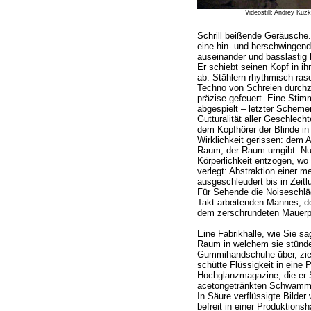
Videostill: Andrey Kuz
Schrill beißende Geräusche
eine hin- und herschwingen
auseinander und basslastig 
Er schiebt seinen Kopf in ih
ab. Stählern rhythmisch ra
Techno von Schreien durchz
präzise gefeuert. Eine Sti
abgespielt – letzter Scheme
Gutturalität aller Geschlec
dem Kopfhörer der Blinde in 
Wirklichkeit gerissen: dem 
Raum, der Raum umgibt. Nur 
Körperlichkeit entzogen, wo 
verlegt: Abstraktion einer m
ausgeschleudert bis in Zeitl
Für Sehende die Noiseschlä
Takt arbeitenden Mannes, 
dem zerschrundeten Mauerp
Eine Fabrikhalle, wie Sie sa
Raum in welchem sie stünden
Gummihandschuhe über, zie
schütte Flüssigkeit in eine
Hochglanzmagazine, die er 
acetongetränkten Schwamm l
In Säure verflüssigte Bilder
befreit in einer Produktionsh