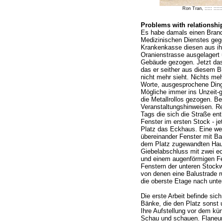
Ron Tran, ::::: :::
Problems with relationshi
Es habe damals einen Brand
Medizinischen Dienstes gege
Krankenkasse diesen aus ihr
Oranienstrasse ausgelagert 
Gebäude gezogen. Jetzt das
das er seither aus diesem B
nicht mehr sieht. Nichts meh
Worte, ausgesprochene Dinge
Mögliche immer ins Unzeit-
die Metallrollos gezogen. Be
Veranstaltungshinweisen. R
Tags die sich die Straße ent
Fenster im ersten Stock - j
Platz das Eckhaus. Eine we
übereinander Fenster mit Bal
dem Platz zugewandten Haus
Giebelabschluss mit zwei e
und einem augenförmigen Fe
Fenstern der unteren Stockwe
von denen eine Balustrade 
die oberste Etage nach unte
Die erste Arbeit befinde sic
Bänke, die den Platz sonst 
Ihre Aufstellung vor dem kün
Schau und schauen. Flaneur