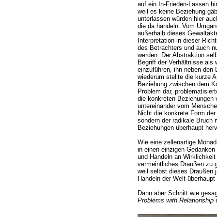
auf ein In-Frieden-Lassen h
weil es keine Beziehung gä
unterlassen würden hier auch
die da handeln. Vom Umgang 
außerhalb dieses Gewaltakte
Interpretation in dieser Rich
des Betrachters und auch nu
werden. Der Abstraktion se
Begriff der Verhältnisse als
einzuführen, ihn neben den 
wiederum stellte die kurze A
Beziehung zwischen dem Kon
Problem dar, problematisiert
die konkreten Beziehungen
untereinander vom Menschen 
Nicht die konkrete Form de
sondern der radikale Bruch m
Beziehungen überhaupt herv
Wie eine zellenartige Monad
in einen einzigen Gedanken 
und Handeln an Wirklichkeit
vermeintliches Draußen zu g
weil selbst dieses Draußen
Handeln der Welt überhaupt e
Dann aber Schnitt wie gesag
Problems with Relationship
i