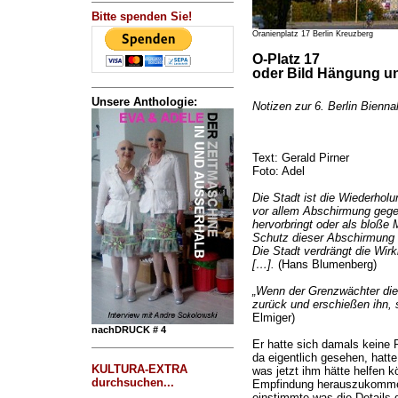
Bitte spenden Sie!
Oranienplatz 17 Berlin Kreuzberg
O-Platz 17
oder Bild Hängung 
Unsere Anthologie:
Notizen zur 6. Berlin Bienna
Text: Gerald Pirner
Foto: Adel
Die Stadt ist die Wiederholu
vor allem Abschirmung gegen 
hervorbringt oder als bloße M
Schutz dieser Abschirmung is
Die Stadt verdrängt die Wirk
[…].
(Hans Blumenberg)
„Wenn der Grenzwächter die
zurück und erschießen ihn, s
Elmiger)
nachDRUCK # 4
Er hatte sich damals keine 
da eigentlich gesehen, hatte
KULTURA-EXTRA
was jetzt ihm hätte helfen 
durchsuchen...
Empfindung herauszukommen,
einstimmte was die Detail