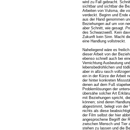
wird zu Fall gebracht. Schni
sichtbar und sichtbar die Be
Arbeiten von Vulsma, die vo
verdeckt. Beginn und Ende 
aus der Hand genommen und 
Beziehungen auf um von ne
aber Schnitt, wie gesagt.
Pr
des Schwarzweiß. Kein davo
Zukunft kein Sinn. Macht die
eine Handlung vollstreckt.
Naheliegend wäre es freilic
dieser Arbeit von der Bezi
ebenso schnell auch bei ei
Vernichtung Ausbeutung und
lebensbedrohlichen und töd
aber in allzu rasch vollzog
ein in der Kürze der Arbeit 
der hinter konkreten Misss
denen auf dem Fuß stapelwe
Problemlösungen der untersc
übersähe solcher Art Erkläru
mit Beziehungen spricht, die
können; sind deren Handlun
abgestimmt, belegt von der 
nichts als diese beabsichtig
der Film selbst der hier abbr
angesprochene Begriff der R
zwischen Mensch und Tier au
stehen zu lassen und die Be