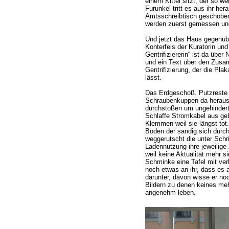
einem Kittel sitzt, der so w
Furunkel tritt es aus ihr her
Amtsschreibtisch geschoben.
werden zuerst gemessen un
Und jetzt das Haus gegenübe
Konterfeis der Kuratorin und 
Gentrifiziererin“ ist da üb
und ein Text über den Zus
Gentrifizierung, der die Plak
lässt.
Das Erdgeschoß. Putzreste a
Schraubenkuppen da herausge
durchstoßen um ungehindert 
Schlaffe Stromkabel aus ge
Klemmen weil sie längst tot
Boden der sandig sich durch
weggerutscht die unter Schri
Ladennutzung ihre jeweilige 
weil keine Aktualität mehr si
Schminke eine Tafel mit ve
noch etwas an ihr, dass es 
darunter, davon wisse er noc
Bildern zu denen keines me
angenehm leben.