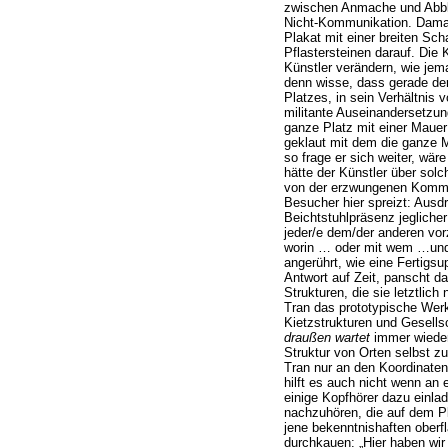
zwischen Anmache und Abbli
Nicht-Kommunikation. Damal
Plakat mit einer breiten Sc
Pflastersteinen darauf. Die
Künstler verändern, wie jema
denn wisse, dass gerade der
Platzes, in sein Verhältnis 
militante Auseinandersetzu
ganze Platz mit einer Maue
geklaut mit dem die ganze M
so frage er sich weiter, wär
hätte der Künstler über sol
von der erzwungenen Kommun
Besucher hier spreizt: Ausd
Beichtstuhlpräsenz jeglich
jeder/e dem/der anderen vo
worin … oder mit wem …und
angerührt, wie eine Fertigsu
Antwort auf Zeit, panscht d
Strukturen, die sie letztlich 
Tran das prototypische Wer
Kietzstrukturen und Gesell
draußen wartet
immer wieder
Struktur von Orten selbst 
Tran nur an den Koordinaten
hilft es auch nicht wenn an
einige Kopfhörer dazu einl
nachzuhören, die auf dem Pl
jene bekenntnishaften oberf
durchkauen: „Hier haben wi