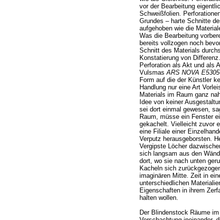
vor der Bearbeitung eigentli
Schweißfolien. Perforationen
Grundes – harte Schnitte de
aufgehoben wie die Material
Was die Bearbeitung vorbereit
bereits vollzogen noch bevor
Schnitt des Materials durchs
Konstatierung von Differenz.
Perforation als Akt und als A
Vulsmas
ARS NOVA E5305
Form auf die der Künstler ke
Handlung nur eine Art Vorleis
Materials im Raum ganz nah
Idee von keiner Ausgestaltu
sei dort einmal gewesen, sag
Raum, müsse ein Fenster ein
gekachelt. Vielleicht zuvor 
eine Filiale einer Einzelhan
Verputz herausgeborsten. He
Vergipste Löcher dazwische
sich langsam aus den Wände
dort, wo sie nach unten geru
Kacheln sich zurückgezogen 
imaginären Mitte. Zeit in ei
unterschiedlichen Materiali
Eigenschaften in ihrem Zerfa
halten wollen.
Der Blindenstock Räume im
Verschachtung ineinander, di