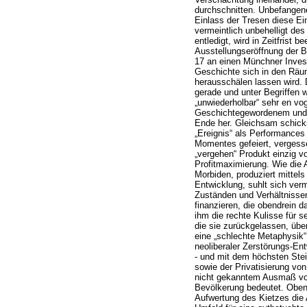
durchschnitten. Unbefangen
Einlass der Tresen diese Ei
vermeintlich unbehelligt des
entledigt, wird in Zeitfrist b
Ausstellungseröffnung der B
17 an einen Münchner Invest
Geschichte sich in den Räu
herausschälen lassen wird.
gerade und unter Begriffen wi
„unwiederholbar“ sehr en vog
Geschichtegewordenem und 
Ende her. Gleichsam schick
„Ereignis“ als Performances
Momentes gefeiert, vergess
„vergehen“ Produkt einzig v
Profitmaximierung. Wie die 
Morbiden, produziert mittels
Entwicklung, suhlt sich verm
Zuständen und Verhältnissen, 
finanzieren, die obendrein d
ihm die rechte Kulisse für s
die sie zurückgelassen, über
eine „schlechte Metaphysik
neoliberaler Zerstörungs-Ent
- und mit dem höchsten Ste
sowie der Privatisierung vo
nicht gekanntem Ausmaß von
Bevölkerung bedeutet. Obend
Aufwertung des Kietzes die