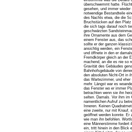
überschwemmt hatte. Flüchtig
gesehen, und immer wieder 
notwendige Bestandteile ein
des Nachts etwa, die die Sc
Bruchstücken auf den Platz 
die sich tags darauf noch ti
geschwärzten Sandsteinmau
ihre Ornamente aus dem Ge
einem Fenster aus, das sch
sollte er der ganzen klassi
ansichtig werden, ein Fenst
und öffnete in den er damals
Fremdkörper gleich an der E
machend, an die es nie so r
Gravität des Gebäudes gena
Bahnhofsgebäude von denen
den absoluten Nicht-Ort in 
das Wartezimmer, und eher e
mehr. Längst war es woander
das Fenster wo er immer P
betrachten wenn sie ihn herzi
selten. Damals. Vor ihm im 
namentlichen Aufruf zu betr
Inneren. Keinen Quadratmet
eine zweite, nur mit Knauf,
geöffnet werden konnte. Er z
wie man ihn befohlen. Wortlo
eine Männerstimme fordert i
ein, tritt hinein in den Blic