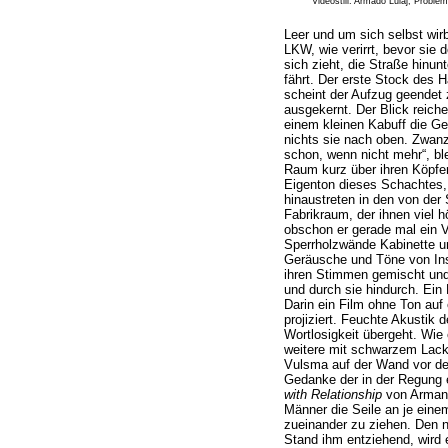
Videostill: Armado Lulaj, Proble
Leer und um sich selbst wir
LKW, wie verirrt, bevor sie d
sich zieht, die Straße hinun
fährt. Der erste Stock des 
scheint der Aufzug geendet
ausgekernt. Der Blick reiche
einem kleinen Kabuff die Ge
nichts sie nach oben. Zwanz
schon, wenn nicht mehr“, bl
Raum kurz über ihren Köpfe
Eigenton dieses Schachtes, d
hinaustreten in den von der 
Fabrikraum, der ihnen viel h
obschon er gerade mal ein 
Sperrholzwände Kabinette u
Geräusche und Töne von Ins
ihren Stimmen gemischt und
und durch sie hindurch. Ein
Darin ein Film ohne Ton auf
projiziert. Feuchte Akustik 
Wortlosigkeit übergeht. Wie
weitere mit schwarzem Lack
Vulsma auf der Wand vor d
Gedanke der in der Regung 
with Relationship
von Armand
Männer die Seile an je eine
zueinander zu ziehen. Den n
Stand ihm entziehend, wird 