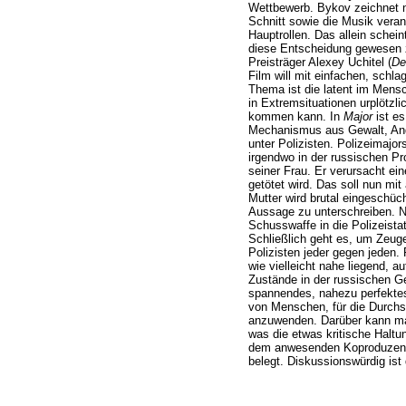
Wettbewerb. Bykov zeichnet n
Schnitt sowie die Musik verant
Hauptrollen. Das allein schei
diese Entscheidung gewesen 
Preisträger Alexey Uchitel (
De
Film will mit einfachen, schl
Thema ist die latent im Mensc
in Extremsituationen urplötz
kommen kann. In
Major
ist es
Mechanismus aus Gewalt, Ang
unter Polizisten. Polizeimajor
irgendwo in der russischen P
seiner Frau. Er verursacht ein
getötet wird. Das soll nun mit
Mutter wird brutal eingeschüc
Aussage zu unterschreiben. N
Schusswaffe in die Polizeistati
Schließlich geht es, um Zeuge
Polizisten jeder gegen jeden. 
wie vielleicht nahe liegend, a
Zustände in der russischen Ge
spannendes, nahezu perfektes
von Menschen, für die Durchs
anzuwenden. Darüber kann man
was die etwas kritische Halt
dem anwesenden Koproduzente
belegt. Diskussionswürdig ist