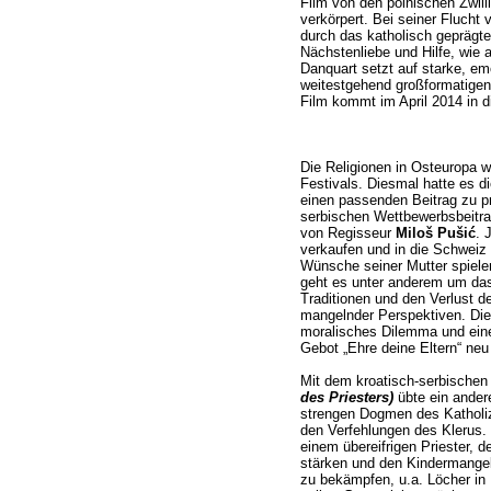
Film von den polnischen Zwil
verkörpert. Bei seiner Fluch
durch das katholisch geprägte,
Nächstenliebe und Hilfe, wie 
Danquart setzt auf starke, emo
weitestgehend großformatigen
Film kommt im April 2014 in d
Die Religionen in Osteuropa 
Festivals. Diesmal hatte es 
einen passenden Beitrag zu pr
serbischen Wettbewerbsbeitr
von Regisseur
Miloš Pušić
. 
verkaufen und in die Schweiz
Wünsche seiner Mutter spielen
geht es unter anderem um da
Traditionen und den Verlust d
mangelnder Perspektiven. Die 
moralisches Dilemma und eine
Gebot „Ehre deine Eltern“ ne
Mit dem kroatisch-serbischen
des Priesters)
übte ein andere
strengen Dogmen des Katholiz
den Verfehlungen des Klerus.
einem übereifrigen Priester, 
stärken und den Kindermangel 
zu bekämpfen, u.a. Löcher i