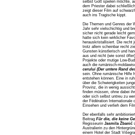
selbst Gott spielen möchte, a
dem Priester dabei schließlich
zeigt dieser Film auf schwar
auch ins Tragische kippt.
Die Themen und Genres der W
Jahr sehr vielschichtig und br
sicher nicht gerade leicht ge
hatte sich kein wirklicher Favo
herauskristallisiert. Die recht
trotz allem scheinbar recht zi
Gunsten künstlerisch und han
aus und nicht (wie sonst öfter
Projekte oder mutige Low-Budg
auch die rumänisch-moldawis
cerului (Der untere Rand d
sein. Ohne rumänische Hilfe hä
entstehen können. Eine in ruh
über die Schwierigkeiten jun
Provinz, die in wenig aussicht
finden müssen, ohne dabei ihr
oder sich selbst untreu zu we
der Fédération Internationale
Einsehen und verlieh dem Fil
Der ebenfalls sehr ambitioni
Beitrag
Für die, die keine G
Regisseurin
Jasmila Žbanić
ü
Australierin zu den Hintergr
einem Hotel der Stadt Višegra