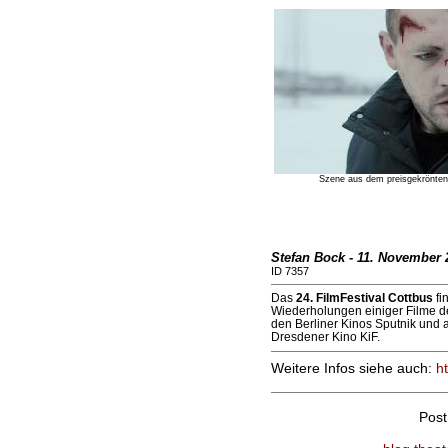
Szene aus dem preisgekrönte
Stefan Bock - 11. November 
ID 7357
Das
24. FilmFestival Cottbus
fi
Wiederholungen einiger Filme des
den Berliner Kinos Sputnik und 
Dresdener Kino KiF.
Weitere Infos siehe auch:
ht
Pos