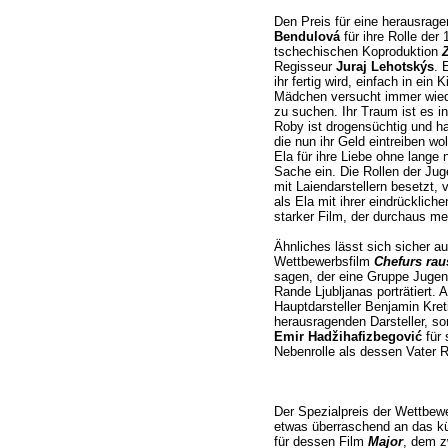
Den Preis für eine herausragen
Bendulová
für ihre Rolle der 
tschechischen Koproduktion
Regisseur
Juraj Lehotskýs
. 
ihr fertig wird, einfach in ei
Mädchen versucht immer wiede
zu suchen. Ihr Traum ist es in
Roby ist drogensüchtig und ha
die nun ihr Geld eintreiben wo
Ela für ihre Liebe ohne lange
Sache ein. Die Rollen der Jug
mit Laiendarstellern besetzt,
als Ela mit ihrer eindrücklich
starker Film, der durchaus meh
Ähnliches lässt sich sicher a
Wettbewerbsfilm
Chefurs rau
sagen, der eine Gruppe Jugend
Rande Ljubljanas porträtiert.
Hauptdarsteller Benjamin Kreti
herausragenden Darsteller, s
Emir Hadžihafizbegović
für 
Nebenrolle als dessen Vater 
Der Spezialpreis der Wettbewe
etwas überraschend an das kü
für dessen Film
Major
, dem z