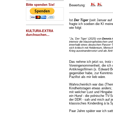
Bitte spenden Sie!
Bewertung:
Ist
Der Tiger
(seit Januar auf 
fragte ich soeben die KI mein
wie folgt:
KULTURA-EXTRA
durchsuchen...
"Ja, 'Der Tiger' (2025) von
Dennis 
intensiv die klaustrophobischen u
innerhalb eines deutschen Panzer-T
sich kritisch mit Heldentum, Mensc
Krieg auseinandersetzt und als Anti-
Das nehme ich jetzt so, trotz
Voreingenommenheit, die ich d
Antikriegsfilmen (s. Edward 
gegenüber habe, zur Kenntnis;
Pazifist als mir lieb wäre.
Wahrscheinlich war das (Them
Kindheitstagen etwas anders; i
mit welcher Lust und Hingabe
ein Hund
- die polnische TV-Se
der DDR - sah und mich auf je
klassisches Kinderding à la S
Paar Jahre später war ich satt