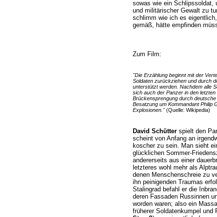
sowas wie ein Schlipssoldat, un
und militärischer Gewalt zu tu
schlimm wie ich es eigentlich
gemäß, hätte empfinden müsse
Zum Film:
"Die Erzählung beginnt mit der Vert
Soldaten zurückziehen und durch d
unterstützt werden. Nachdem alle So
sich auch der Panzer in den letzten
Brückensprengung durch deutsche J
Besatzung um Kommandant Philip Ge
Explosionen."
(Quelle: Wikipedia)
David Schütter
spielt den P
scheint von Anfang an irgendwa
koscher zu sein. Man sieht ei
glücklichen Sommer-Friedensz
andererseits aus einer dauer
letzteres wohl mehr als Alptr
denen Menschenschreie zu ver
ihn peinigenden Traumas erfo
Stalingrad befahl er die Inbra
deren Fassaden Russinnen u
worden waren; also ein Massa
früherer Soldatenkumpel und 