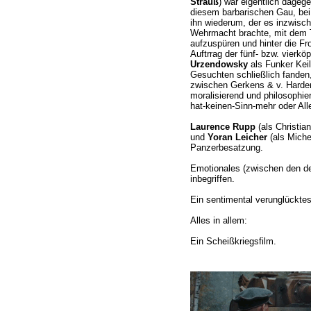
Strauß
) war eigentlich dagege
diesem barbarischen Gau, bei
ihn wiederum, der es inzwisc
Wehrmacht brachte, mit dem T
aufzuspüren und hinter die Fro
Auftrrag der fünf- bzw. vierk
Urzendowsky
als Funker Keil
Gesuchten schließlich fande
zwischen Gerkens & v. Harden
moralisierend und philosophier
hat-keinen-Sinn-mehr oder Alle
Laurence Rupp
(als Christian
und
Yoran Leicher
(als Michel
Panzerbesatzung.
Emotionales (zwischen den 
inbegriffen.
Ein sentimental verunglücktes
Alles in allem:
Ein Scheißkriegsfilm.