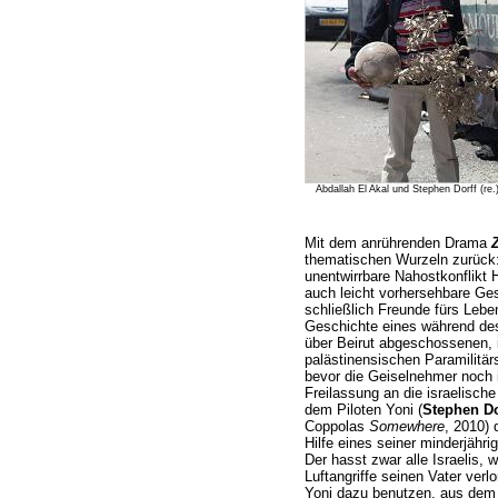
Abdallah El Akal und Stephen Dorff (re.
Mit dem anrührenden Drama
thematischen Wurzeln zurück:
unentwirrbare Nahostkonflikt 
auch leicht vorhersehbare Ges
schließlich Freunde fürs Leben
Geschichte eines während des
über Beirut abgeschossenen, i
palästinensischen Paramilitä
bevor die Geiselnehmer noch 
Freilassung an die israelische
dem Piloten Yoni (
Stephen Do
Coppolas
Somewhere
, 2010) 
Hilfe eines seiner minderjähri
Der hasst zwar alle Israelis, w
Luftangriffe seinen Vater verl
Yoni dazu benutzen, aus dem 