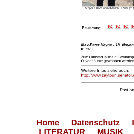
Stephen Dorff und Abdallah El Akal (re.
Bewertung:
Max-Peter Heyne - 18. Novem
ID 7379
Zum Filmstart läuft ein Gewinns
Olivenbäume gewonnen werden 
Weitere Infos siehe auch:
http://www.zaytoun.senator.
Post a
Home
Datenschutz
LITERATUR
MUSIK