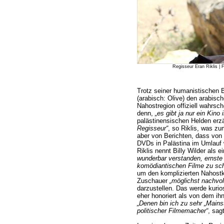
Regisseur Eran Riklis | F
Trotz seiner humanistischen 
(arabisch: Olive) den arabisc
Nahostregion offiziell wahrsc
denn,
„es gibt ja nur ein Kino
palästinensischen Helden erzä
Regisseur“
, so Riklis, was zu
aber von Berichten, dass von 
DVDs in Palästina im Umlauf
Riklis nennt Billy Wilder als e
wunderbar verstanden, ernste 
komödiantischen Filme zu sc
um den komplizierten Nahostko
Zuschauer
„möglichst nachvol
darzustellen. Das werde kurio
eher honoriert als von dem ih
„Denen bin ich zu sehr „Main
politischer Filmemacher“
, sag