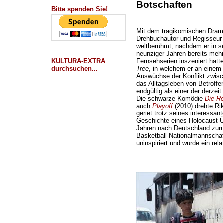
Botschaften
Bitte spenden Sie!
Mit dem tragikomischen Dra
Drehbuchautor und Regisseu
weltberühmt, nachdem er in s
neunziger Jahren bereits mehr
KULTURA-EXTRA
Fernsehserien inszeniert hat
durchsuchen...
Tree
, in welchem er an einem B
Auswüchse der Konflikt zwisch
das Alltagsleben von Betroffe
endgültig als einer der derzei
Die schwarze Komödie
Die R
auch
Playoff
(2010) drehte Rik
geriet trotz seines interessan
Geschichte eines Holocaust-Ü
Jahren nach Deutschland zurü
Basketball-Nationalmannschaf
uninspiriert und wurde ein rela