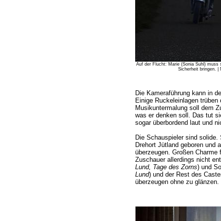
Auf der Flucht: Marie (Sonia Suhl) muss s
Sicherheit bringen. |
Die Kameraführung kann in d
Einige Ruckeleinlagen trüben 
Musikuntermalung soll dem Zu
was er denken soll. Das tut si
sogar überbordend laut und n
Die Schauspieler sind solide.
Drehort Jütland geboren und 
überzeugen. Großen Charme fü
Zuschauer allerdings nicht en
Lund, Tage des Zorns
) und So
Lund
) und der Rest des Castes
überzeugen ohne zu glänzen.