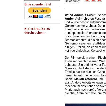
Bewertung:
Bitte spenden Sie!
When Animals Dream
ist da
Arnby
. Auf mehreren Festival
und wurde positiv aufgenommen
Gänze nachvollziehbar. Denn
KULTURA-EXTRA
Film, der aber auch unverken
durchsuchen...
konzeptionelle Unentschlossen
nur schwer zuzuordnen. Es gibt
Dramaelemente, die sich aber
Genremix vereinen. Stattdess
einigen Stellen, da er nicht w
kein durchdachtes Konzept e
Der Film spielt in einem Fisc
In dieser geschlossenen Welt 
zuhause. Sie und ihr Vater Far
Maries im Rollstuhl sitzende 
Familie hat ein dunkles Gehei
neuen Arbeit in einer Fischfab
Daniel (
Jakob Oftebro
) und Fe
aus. Andere Arbeitskollegen w
machen ihr das Leben schwer.
Marie auch noch große Veränd
gleiche „Krankheit“ wie ihre M