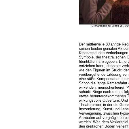
Dreharbeiten zu
Venus im Pelz
Der mittlerweile 80jährige Reg
seinen beiden genialen Akteur
Kinosessel den Verlockungen 
Symbole, der theatralischen 
Identitäten hinzugeben. Eine
entziehen kann, denn sie ver
wie den Figuren im Stück: de
vorübergehende Erlösung von
eine süße Kompensation ihrer
Schon die lange Kamerafahrt du
wirkenden, menschenleeren Pa
scharfe Biege nach rechts folg
etwas heruntergekommenen The
wirkungsvolle Ouvertüre. Und 
Theaterprobe, in der die Gren
Inszenierung, Kunst und Lebe
Verweigerung, zwischen typis
Attributen auf vergnügliche 
werden. Was dem Vexierspiel 
den dreifachen Boden verleiht