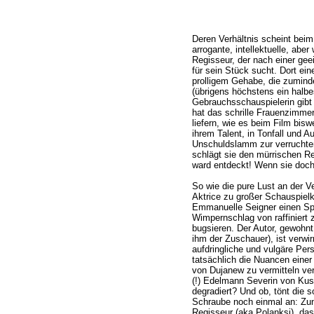
Deren Verhältnis scheint beim
arrogante, intellektuelle, abe
Regisseur, der nach einer gee
für sein Stück sucht. Dort ein
prolligem Gehabe, die zumind
(übrigens höchstens ein halbe
Gebrauchsschauspielerin gibt 
hat das schrille Frauenzimmer
liefern, wie es beim Film bisw
ihrem Talent, in Tonfall und A
Unschuldslamm zur verruchte
schlägt sie den mürrischen R
ward entdeckt! Wenn sie doch 
So wie die pure Lust an der V
Aktrice zu großer Schauspielk
Emmanuelle Seigner einen Spa
Wimpernschlag von raffiniert
bugsieren. Der Autor, gewohnt
ihm der Zuschauer), ist verwir
aufdringliche und vulgäre Pers
tatsächlich die Nuancen eine
von Dujanew zu vermitteln ver
(!) Edelmann Severin von Kus
degradiert? Und ob, tönt die s
Schraube noch einmal an: Zun
Regisseur (aka Polanksi), da