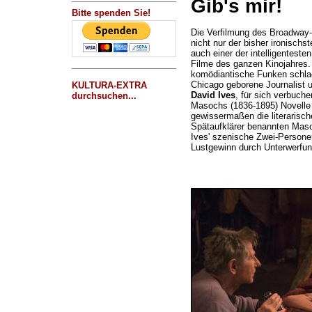
Gib's mir!
Bitte spenden Sie!
Die Verfilmung des Broadwa
nicht nur der bisher ironischs
auch einer der intelligenteste
Filme des ganzen Kinojahres.
komödiantische Funken schlage
Chicago geborene Journalist u
KULTURA-EXTRA
David Ives
, für sich verbuch
durchsuchen...
Masochs (1836-1895) Novell
gewissermaßen die literarisc
Spätaufklärer benannten Maso
Ives' szenische Zwei-Persone
Lustgewinn durch Unterwerfu