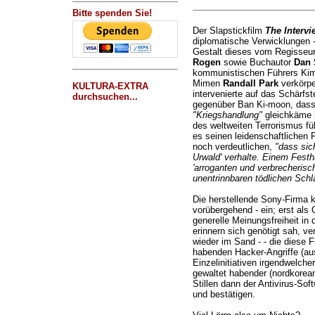
Bitte spenden Sie!
Der Slapstickfilm
The Intervi
diplomatische Verwicklungen 
Gestalt dieses vom Regisse
Rogen
sowie Buchautor
Dan 
kommunistischen Führers Kim
Mimen
Randall Park
verkörpe
KULTURA-EXTRA
intervenierte auf das Schärfs
durchsuchen...
gegenüber Ban Ki-moon, dass 
"Kriegshandlung"
gleichkäme u
des weltweiten Terrorismus füh
es seinen leidenschaftlichen
noch verdeutlichen,
"dass sic
Urwald' verhalte. Einem Festh
'arroganten und verbrecherisc
unentrinnbaren tödlichen Schl
Die herstellende Sony-Firma kn
vorübergehend - ein; erst als
generelle Meinungsfreiheit in 
erinnern sich genötigt sah, ve
wieder im Sand - - die diese Fi
habenden Hacker-Angriffe (aus
Einzelinitiativen irgendwelche
gewaltet habender (nordkorean
Stillen dann der Antivirus-Sof
und bestätigen.