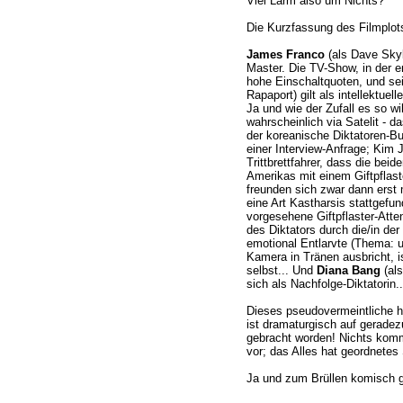
Viel Lärm also um Nichts?
Die Kurzfassung des Filmplots
James Franco
(als Dave Skyla
Master. Die TV-Show, in der e
hohe Einschaltquoten, und se
Rapaport) gilt als intellektue
Ja und wie der Zufall es so wi
wahrscheinlich via Satelit - d
der koreanische Diktatoren-B
einer Interview-Anfrage; Kim J
Trittbrettfahrer, dass die be
Amerikas mit einem Giftpflast
freunden sich zwar dann erst
eine Art Kastharsis stattgefun
vorgesehene Giftpflaster-Atte
des Diktators durch die/in der
emotional Entlarvte (Thema: 
Kamera in Tränen ausbricht, i
selbst... Und
Diana Bang
(als
sich als Nachfolge-Diktatorin..
Dieses pseudovermeintliche h
ist dramaturgisch auf geradez
gebracht worden! Nichts komm
vor; das Alles hat geordnetes
Ja und zum Brüllen komisch g