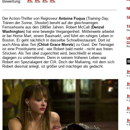
Bewertung:
N
S
Der Action-Thriller von Regisseur
Antoine Fuqua
(
Training Day,
Tränen der Sonne, Shooter
) beruht auf der gleichnamigen
T
Fernsehserie aus den 1980er Jahren. Robert McCall (
Denzel
Ge
Washington
) hat eine bewegte Vergangenheit. Mittlerweile arbeitet
er bei Home Mart, einem Baumarkt, und führt ein ruhiges Leben in
U
Boston. Er geht nächtlich in dasselbe Schnellrestaurant. Dort ist
G
auch Alina alias Teri (
Chloë Grace Moretz
) zu Gast. Der Teenager
Re
ist eine Prostituierte und - wie Robert bald merkt - nicht aus freien
Stücken. Als Teri übel zugerichtet wird, beschließt er etwas
dagegen zu unternehmen. Denn in seinem früheren Leben war
B
Robert ein Spezialagent der CIA. Doch der Mafiaring, mit dem sich
Robert diesmal anlegt, ist größer und mächtiger als gedacht.
= 
= 
= 
= 
= 