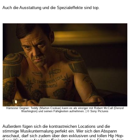
Auch die Ausstattung und die Spezialeffekte sind top.
Härtester Gegner: Teddy (Marton Csokas) kann es als einziger mit Robert McCall (Denzel
Washington) und seinen Fähigkeiten aufnehmen. | © Sony Pictures
Außerdem fügen sich die kontrastreichen Locations und die
stimmige Musikuntermalung perfekt ein. Wer sich den Abspann
anschaut, darf sich zudem über den exklusiven und tollen Hip Hop-