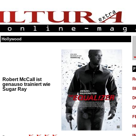
Hollywood
F
Robert McCall ist
R
genauso trainiert wie
B
Sugar Ray
D
D
F
H
I