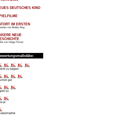
EUES DEUTSCHES KINO
PIELFILME
ATORT IM ERSTEN
sehen von Bobby King
NSERE NEUE
ESCHICHTE
ihe von Helga Fitzner
ewertungsmaßstäbe:
nicht zu toppen
schon gut
geht so
na ja
katastrophal