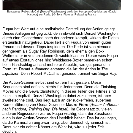
Befragung: Robert McCall (Denzel Washington) stellt den korrupten Cop Masters (David
Harbour) zur Rede. | © Sony Pictures Releasing France
Fuqua hat Wert auf eine realistische Darstellung der Action gelegt.
Dieses Anliegen ist geglückt, denn obwohl sich Denzel Washington
durch eine Gegnerhorde nach der anderen kämpft, wirken die Fights
erstaunlich naturgetreu. Dabei ließ sich Fuqua von einem guten
Freund und dessen Tipps inspirieren. Die Rede ist von niemand
geringerem als Sugar Ray Robinson, dem ehemaligen Box-
Weltmeister in verschiedenen Gewichtsklassen. Dieser wies Fuqua
auf etwas Erstaunliches hin: Weltklasse-Boxer bemerken schon
beim Handschlag anhand mehrerer Aspekte, wie gut jemand in
Form ist. Darauf aufbauend entstand die Art der Action in
The
Equalizer
. Denn Robert McCall ist genauso trainiert wie Sugar Ray.
Die Action-Szenen selbst sind extrem hart geraten. Diese
Sequenzen sind definitiv nichts für Jedermann. Denn die Finishing-
Moves und die Gewaltdarstellung in diesen Teilen des Filmes sind
ziemlich explizit. Denzel Washington dabei zuzusehen, ist aber
zweifelsohne cool. Das liegt auch an der ruckelfreien, superben
Kameraführung von Oscar-Gewinner
Mauro Fiore
(
Avatar-Aufbruch
nach Pandora, Training Day, Die Insel
). Im Gegensatz zu vielen
anderen Regisseuren war es Fuqua wichtig, dass der Zuschauer
auch in den Action-Szenen den Überblick behält. Das ist gelungen,
da die Kameraführung zwar ruhig, aber dennoch dynamisch ist.
Dass hier ein echter Könner am Werk ist, wird zu jeder Zeit
deutlich.