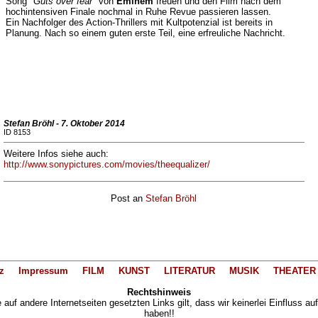
Song
"Guts over fear"
von
Eminem
freuen und den Film nach dem
hochintensiven Finale nochmal in Ruhe Revue passieren lassen.
Ein Nachfolger des Action-Thrillers mit Kultpotenzial ist bereits in
Planung. Nach so einem guten erste Teil, eine erfreuliche Nachricht.
Stefan Bröhl - 7. Oktober 2014
ID 8153
Weitere Infos siehe auch:
http://www.sonypictures.com/movies/theequalizer/
Post an
Stefan Bröhl
z
Impressum
FILM
KUNST
LITERATUR
MUSIK
THEATER
Rechtshinweis
auf andere Internetseiten gesetzten Links gilt, dass wir keinerlei Einfluss au
haben!!