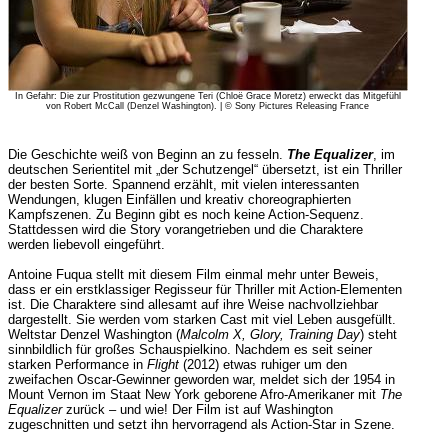
In Gefahr: Die zur Prostitution gezwungene Teri (Chloë Grace Moretz) erweckt das Mitgefühl
von Robert McCall (Denzel Washington). | © Sony Pictures Releasing France
Die Geschichte weiß von Beginn an zu fesseln.
The Equalizer
, im
deutschen Serientitel mit „der Schutzengel“ übersetzt, ist ein Thriller
der besten Sorte. Spannend erzählt, mit vielen interessanten
Wendungen, klugen Einfällen und kreativ choreographierten
Kampfszenen. Zu Beginn gibt es noch keine Action-Sequenz.
Stattdessen wird die Story vorangetrieben und die Charaktere
werden liebevoll eingeführt.
Antoine Fuqua stellt mit diesem Film einmal mehr unter Beweis,
dass er ein erstklassiger Regisseur für Thriller mit Action-Elementen
ist. Die Charaktere sind allesamt auf ihre Weise nachvollziehbar
dargestellt. Sie werden vom starken Cast mit viel Leben ausgefüllt.
Weltstar Denzel Washington (
Malcolm X, Glory, Training Day
) steht
sinnbildlich für großes Schauspielkino. Nachdem es seit seiner
starken Performance in
Flight
(2012) etwas ruhiger um den
zweifachen Oscar-Gewinner geworden war, meldet sich der 1954 in
Mount Vernon im Staat New York geborene Afro-Amerikaner mit
The
Equalizer
zurück – und wie! Der Film ist auf Washington
zugeschnitten und setzt ihn hervorragend als Action-Star in Szene.