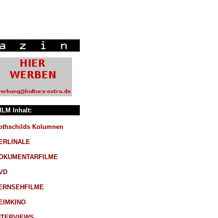
ILM Inhalt:
othschilds Kolumnen
ERLINALE
OKUMENTARFILME
VD
ERNSEHFILME
EIMKINO
NTERVIEWS