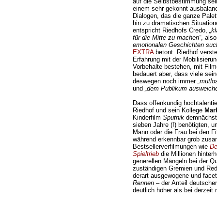
auf die Selbstbestimmung sei
einem sehr gekonnt ausbalanci
Dialogen, das die ganze Pale
hin zu dramatischen Situatio
entspricht Riedhofs Credo,
„k
für die Mitte zu machen“
, als
emotionalen Geschichten suc
EXTRA
betont. Riedhof verste
Erfahrung mit der Mobilisieru
Vorbehalte bestehen, mit Fil
bedauert aber, dass viele sei
deswegen noch immer
„mutlo
und
„dem Publikum ausweich
Dass offenkundig hochtalentie
Riedhof und sein Kollege
Mark
Kinderfilm
Sputnik
demnächst i
sieben Jahre (!) benötigten, 
Mann oder die Frau bei den Fi
während erkennbar grob zus
Bestsellerverfilmungen wie
De
Spieltrieb
die Millionen hinte
generellen Mängeln bei der Qu
zuständigen Gremien und Red
derart ausgewogene und facet
Rennen
– der Anteil deutscher
deutlich höher als bei derzeit