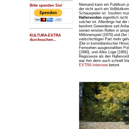
Niemand kann ein Publikum j
Bitte spenden Sie!
der nicht auch ein Vollblutko
Schauspieler ist. Insofern mu
Hallervorden
eigentlich nicht
solcher ist. Allerdings hat der
berühmt Gewordene seit Anfang
seinen ernsten Rollen in ans
Millionenspiel
(1970) und
Der 
KULTURA-EXTRA
vielschichtigen Part mehr geha
durchsuchen...
(Die in komödiantischer Hinsi
Fernsehen ausgestrahlten Pol
[1990], und
Alles Lüge
[1991] 
Regisseure als den Hallervor
war ihm denn auch schnell kla
EXTRA-Interview
betont.