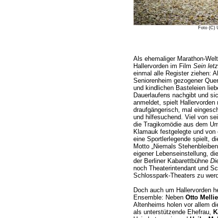
Foto (C)
Als ehemaliger Marathon-Welt
Hallervorden im Film
Sein let
einmal alle Register ziehen: Al
Seniorenheim gezogener Querk
und kindlichen Basteleien lieb
Dauerlaufens nachgibt und si
anmeldet, spielt Hallervorden 
draufgängerisch, mal eingesch
und hilfesuchend. Viel von s
die Tragikomödie aus dem Ums
Klamauk festgelegte und von 
eine Sportlerlegende spielt, d
Motto „Niemals Stehenbleiben“
eigener Lebenseinstellung, di
der Berliner Kabarettbühne
Di
noch Theaterintendant und Sch
Schlosspark-Theaters zu wer
Doch auch um Hallervorden he
Ensemble: Neben
Otto Melli
Altenheims holen vor allem d
als unterstützende Ehefrau,
K