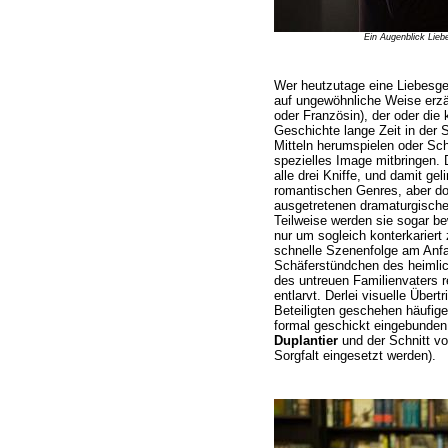
Ein Augenblick Lieb
Wer heutzutage eine Liebesges
auf ungewöhnliche Weise erzäh
oder Französin), der oder die
Geschichte lange Zeit in der 
Mitteln herumspielen oder Scha
spezielles Image mitbringen.
alle drei Kniffe, und damit gel
romantischen Genres, aber do
ausgetretenen dramaturgisch
Teilweise werden sie sogar be
nur um sogleich konterkariert 
schnelle Szenenfolge am Anfa
Schäferstündchen des heimlic
des untreuen Familienvaters r
entlarvt. Derlei visuelle Übert
Beteiligten geschehen häufig
formal geschickt eingebunden
Duplantier
und der Schnitt v
Sorgfalt eingesetzt werden).