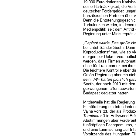
19.000 Euro dotierten Karlsbad
seine Hartnäckigkeit, die Ver
deutscher Fördergelder, ungar
französischen Partnern über v
Denn die Entstehungsgeschich
Turbulenzen wieder, in denen 
Medienpolitik seit dem Antritt
Regierung unter Ministerpräsid
„Geplant wurde ‚Das große Hef
berichtet Sándor Soeth. Dann
Koproduktionsfirma, wie so vi
morgen per Dekret verstaatlicht
werden, dass Firmen automatis
ohne für Transparenz bei ihr
Die leichtere Kontrolle über d
Orbán-Regierung aber ein nic
sein.
„Wir hatten plötzlich ga
Soeth, der nach 2010 mit den
gezwungenermaßen abwarten m
Budapest geglättet hatten.
Mittlerweile hat die Regierung
Filmförderung ein Intendante
Vajna vorsitzt, der als Produ
Terminator 3
in Hollywood Erfo
Abstimmungen über Förderanträ
fünfköpfigen Fachgremiums, n
und eine Einmischung auf Inha
Vorsitzende des Hungarian Fil