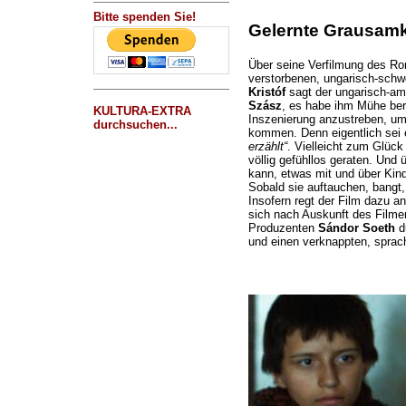
Bitte spenden Sie!
Gelernte Grausamk
Über seine Verfilmung des 
verstorbenen, ungarisch-schwe
Kristóf
sagt der ungarisch-am
Szász
, es habe ihm Mühe bere
KULTURA-EXTRA
Inszenierung anzustreben, u
durchsuchen...
kommen. Denn eigentlich sei
erzählt“
. Vielleicht zum Glüc
völlig gefühllos geraten. Und ü
kann, etwas mit und über Kin
Sobald sie auftauchen, bangt, 
Insofern regt der Film dazu a
sich nach Auskunft des Filmem
Produzenten
Sándor Soeth
du
und einen verknappten, sprach