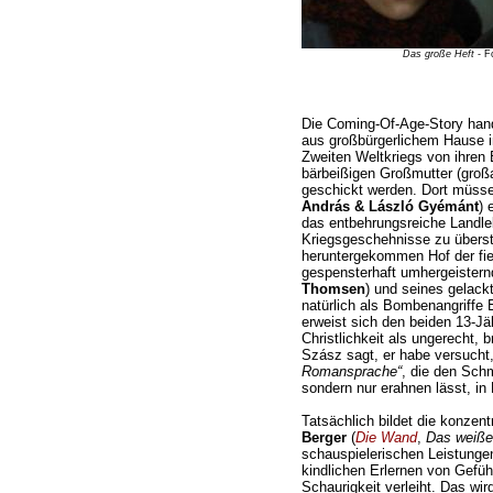
Das große Heft
- F
Die Coming-Of-Age-Story hand
aus großbürgerlichem Hause 
Zweiten Weltkriegs von ihren 
bärbeißigen Großmutter (großa
geschickt werden. Dort müssen
András & László Gyémánt
) 
das entbehrungsreiche Landle
Kriegsgeschehnisse zu überst
heruntergekommen Hof der fies
gespensterhaft umhergeistern
Thomsen
) und seines gelack
natürlich als Bombenangriffe
erweist sich den beiden 13-Jä
Christlichkeit als ungerecht, 
Szász sagt, er habe versucht
Romansprache“
, die den Schm
sondern nur erahnen lässt, in 
Tatsächlich bildet die konzen
Berger
(
Die Wand
,
Das weiße
schauspielerischen Leistunge
kindlichen Erlernen von Gefühl
Schaurigkeit verleiht. Das w