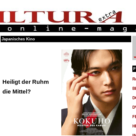
Japanisches Kino
F
R
Heiligt der Ruhm
B
die Mittel?
D
D
F
H
I