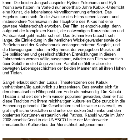
kann. Die beiden Jungschauspieler Ryūsei Yokohama und Ryō
Yoshizawa hatten im Vorfeld nur anderthalb Jahre Kabuki-Unterricht,
eine Kunst, die lebenslange Vervollkommnung erfordert. Das
Ergebnis kann sich für die Zwecke des Films sehen lassen, und
insbesondere Yoshisawa in der Hauptrolle des Kikuo hat eine
gewisse Meisterschaft erworben. Der Film ist entschleunigt, denn
aufgrund der komplexen Kunst, der notwendigen Konzentration und
Achtsamkeit geht nichts schnell. Das Schminken braucht sehr
lange, die Einkleidung in die herrlichen Wickelgewänder sowie die
Perücken und der Kopfschmuck verlangen extreme Sorgfalt, und
die Bewegungen finden im Rhythmus der vorgegeben Musik statt.
Die politischen und gesellschaftlichen Entwicklungen in diesen
Jahrzehnten werden völlig ausgespart, würden den Film vermutlich
über Gebühr in die Länge ziehen. Parallel erzählt er aber die
bewegten Lebensgeschichten der beiden Männer mit all ihren Höhen
und Tiefen.
Sang-Il erlaubt sich den Luxus, Theaterszenen des Kabuki
verhältnismäßig ausführlich zu inszenieren. Das erweist sich für
den dramatischen Höhepunkt am Ende als notwendig. Die Kabuki-
Theater sind seit dem Film wieder populärer geworden, denn er hat
diese Tradition mit ihrem reichhaltigen kulturellen Erbe zurück in die
Erinnerung gebracht. Die Geschichten sind teilweise universell, es
gibt mythische Gestalten und unter der dicken Schminke und den
opulenten Kostümen erstaunlich viel Pathos. Kabuki wurde im Jahr
2008 abschließend in die UNESCO-Liste der Meisterwerke
immateriellen Kulturerbes der Menschheit aufgenommen.