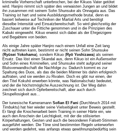
kriminelle Vorherrschaft unterbrochen, bei der Kikuos Vater getötet
wird. Hanjiro nimmt sich später des verwaisten Jungen an und bildet
ihn zusammen mit seinem Sohn Shunsuke als Onnagata aus. Das
Training ist hart und seine Ausbildungsmethode brutal, denn es
basiert teilweise auf Techniken der Martial Arts und benötigt
dieselbe Intensität und Einsatzbereitschaft. So wird gleichzeitig der
Zuschauer unter die Fittiche genommen und in die Prinzipien des
Kabuki eingeweiht. Kikuo erweist sich dabei als der Ehrgeizigere
und Begabtere von beiden.
Als einige Jahre später Hanjiro nach einem Unfall eine Zeit lang
nicht auftreten kann, bestimmt er nicht seinen Sohn Shunsuke
(
Ryūsei Yokohama
), sondern Kikuo (
Ryō Yoshizawa
) als seinen
Ersatz. Das löst einen Skandal aus, denn Kikuo ist ein Außenseiter
und Sohn eines Kriminellen, und Shunsuke steht aufgrund seiner
Blutsverwandtschaft die Nachfolge zu. Dadurch kommt es zur
Spaltung des Duos, als das die beiden Männer bis dahin erfolgreich
auftraten, und sie werden zu Rivalen. Doch es gibt nur einen, der
den Titel Kokuhō erwerben könnte, was Nationalschatz bedeutet,
und der die höchstmögliche Auszeichnung ist. Der Weg dahin
zeichnet sich durch Opferbereitschaft, aber auch durch
Skrupellosigkeit aus...
Der tunesische Kameramann
Sofian El Fani
(Durchbruch 2014 mit
Timbuktu
) hat hier wieder seine Vielseitigkeit unter Beweis gestellt.
Er fängt die Knochenarbeit beim Training in seiner Härte ein, wie
auch den Anschein der Leichtigkeit, mit der die stilisierten
Körperhaltungen, Gesten und auch die besonderen Falsett-Stimmen
ausgeführt werden. Die Töne sind bestimmten Regeln unterworfen
und werden gedehnt, was anfangs etwas gewöhnungsbedürftig sein