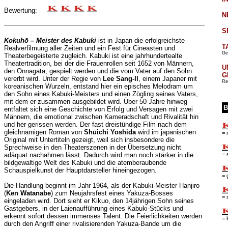
Bewertung:
N
S
Kokuhō – Meister des Kabuki
ist in Japan die erfolgreichste
T
Realverfilmung aller Zeiten und ein Fest für Cineasten und
Ge
Theaterbegeisterte zugleich. Kabuki ist eine jahrhundertealte
Theatertradition, bei der die Frauenrollen seit 1652 von Männern,
U
den Onnagata, gespielt werden und die vom Vater auf den Sohn
G
vererbt wird. Unter der Regie von
Lee Sang-Il
, einem Japaner mit
Re
koreanischen Wurzeln, entstand hier ein episches Melodram um
den Sohn eines Kabuki-Meisters und einen Zögling seines Vaters,
mit dem er zusammen ausgebildet wird. Über 50 Jahre hinweg
B
entfaltet sich eine Geschichte von Erfolg und Versagen mit zwei
Männern, die emotional zwischen Kameradschaft und Rivalität hin
und her gerissen werden. Der fast dreistündige Film nach dem
gleichnamigen Roman von
Shūichi Yoshida
wird im japanischen
= 
Original mit Untertiteln gezeigt, weil sich insbesondere die
Sprechweise in den Theaterszenen in der Übersetzung nicht
= 
adäquat nachahmen lässt. Dadurch wird man noch stärker in die
bildgewaltige Welt des Kabuki und die atemberaubende
Schauspielkunst der Hauptdarsteller hineingezogen.
= 
Die Handlung beginnt im Jahr 1964, als der Kabuki-Meister Hanjiro
(
Ken Watanabe
) zum Neujahrsfest eines Yakuza-Bosses
= 
eingeladen wird. Dort sieht er Kikuo, den 14jährigen Sohn seines
Gastgebers, in der Laienaufführung eines Kabuki-Stücks und
erkennt sofort dessen immenses Talent. Die Feierlichkeiten werden
= 
durch den Angriff einer rivalisierenden Yakuza-Bande um die