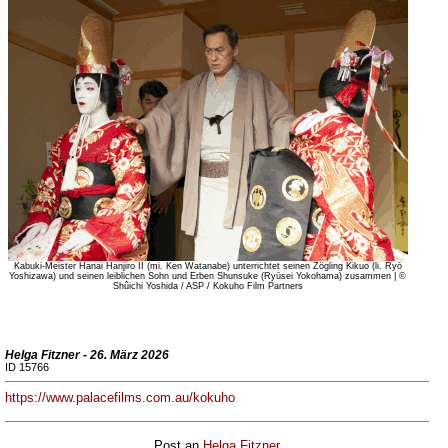
Kabuki-Meister Hanai Hanjiro II (mi. Ken Watanabe) unterrichtet seinen Zögling Kikuo (li. Ryō
Yoshizawa) und seinen leiblichen Sohn und Erben Shunsuke (Ryūsei Yokohama) zusammen | ©
Shûichi Yoshida / ASP / Kokuho Film Partners
Helga Fitzner - 26. März 2026
ID 15766
https://www.palacefilms.com.au/kokuho
Post an
Helga Fitzner