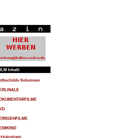
ILM Inhalt:
othschilds Kolumnen
ERLINALE
OKUMENTARFILME
VD
ERNSEHFILME
EIMKINO
NTERVIEWS