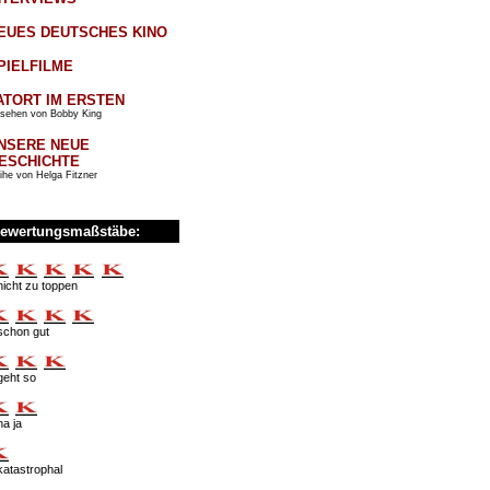
EUES DEUTSCHES KINO
PIELFILME
ATORT IM ERSTEN
sehen von Bobby King
NSERE NEUE
ESCHICHTE
ihe von Helga Fitzner
ewertungsmaßstäbe:
nicht zu toppen
schon gut
geht so
na ja
katastrophal