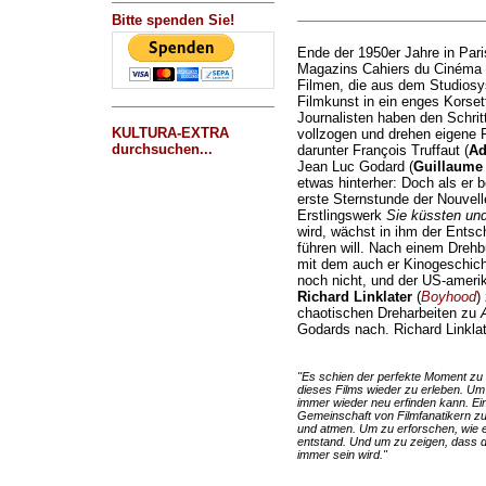
Bitte spenden Sie!
Ende der 1950er Jahre in Pari
Magazins Cahiers du Cinéma 
Filmen, die aus dem Studios
Filmkunst in ein enges Korsett
Journalisten haben den Schrit
KULTURA-EXTRA
vollzogen und drehen eigene 
durchsuchen...
darunter François Truffaut (
Ad
Jean Luc Godard (
Guillaume
etwas hinterher: Doch als er b
erste Sternstunde der Nouvelle
Erstlingswerk
Sie küssten und
wird, wächst in ihm der Entsc
führen will. Nach einem Drehb
mit dem auch er Kinogeschicht
noch nicht, und der US-ameri
Richard Linklater
(
Boyhood
)
chaotischen Dreharbeiten zu
Godards nach. Richard Linklate
"Es schien der perfekte Moment zu 
dieses Films wieder zu erleben. Um
immer wieder neu erfinden kann. Ein
Gemeinschaft von Filmfanatikern zu
und atmen. Um zu erforschen, wie 
entstand. Und um zu zeigen, dass d
immer sein wird."