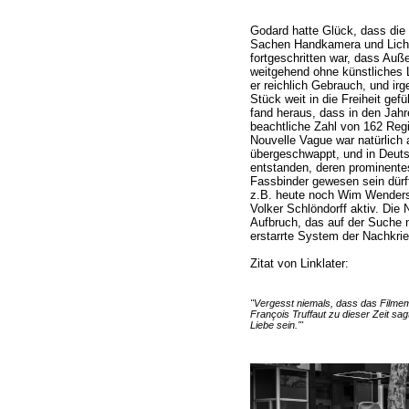
Godard hatte Glück, dass die 
Sachen Handkamera und Lichte
fortgeschritten war, dass A
weitgehend ohne künstliches 
er reichlich Gebrauch, und ir
Stück weit in die Freiheit gef
fand heraus, dass in den Jah
beachtliche Zahl von 162 Regi
Nouvelle Vague war natürlich
übergeschwappt, und in Deut
entstanden, deren prominentes
Fassbinder gewesen sein dürft
z.B. heute noch Wim Wenders
Volker Schlöndorff aktiv. Die
Aufbruch, das auf der Suche 
erstarrte System der Nachkrie
Zitat von Linklater:
"Vergesst niemals, dass das Filmem
François Truffaut zu dieser Zeit sag
Liebe sein.'"