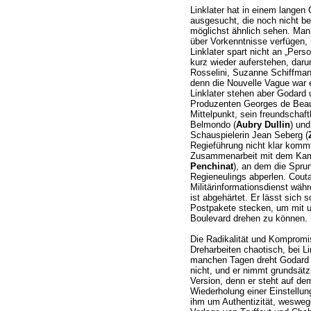
Linklater hat in einem langen
ausgesucht, die noch nicht be
möglichst ähnlich sehen. Man
über Vorkenntnisse verfügen,
Linklater spart nicht an „Perso
kurz wieder auferstehen, daru
Rosselini, Suzanne Schiffman,
denn die Nouvelle Vague war 
Linklater stehen aber Godard 
Produzenten Georges de Beau
Mittelpunkt, sein freundschaft
Belmondo (
Aubry Dullin
) un
Schauspielerin Jean Seberg (
Regieführung nicht klar kommt.
Zusammenarbeit mit dem Kam
Penchinat
), an dem die Spru
Regieneulings abperlen. Cout
Militärinformationsdienst wäh
ist abgehärtet. Er lässt sich s
Postpakete stecken, um mit u
Boulevard drehen zu können.
Die Radikalität und Kompromis
Dreharbeiten chaotisch, bei Lin
manchen Tagen dreht Godard 
nicht, und er nimmt grundsätzl
Version, denn er steht auf de
Wiederholung einer Einstellung
ihm um Authentizität, weswege