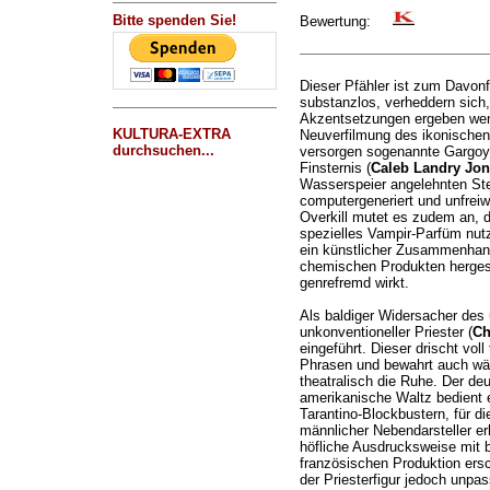
Bitte spenden Sie!
Bewertung:
Dieser Pfähler ist zum Davon
substanzlos, verheddern sich, 
Akzentsetzungen ergeben wen
KULTURA-EXTRA
Neuverfilmung des ikonische
durchsuchen...
versorgen sogenannte Gargoyl
Finsternis (
Caleb Landry Jon
Wasserspeier angelehnten Ste
computergeneriert und unfreiwi
Overkill mutet es zudem an, da
spezielles Vampir-Parfüm nutz
ein künstlicher Zusammenha
chemischen Produkten hergeste
genrefremd wirkt.
Als baldiger Widersacher des 
unkonventioneller Priester (
Ch
eingeführt. Dieser drischt vol
Phrasen und bewahrt auch wä
theatralisch die Ruhe. Der de
amerikanische Waltz bedient 
Tarantino-Blockbustern, für di
männlicher Nebendarsteller erh
höfliche Ausdrucksweise mit br
französischen Produktion ers
der Priesterfigur jedoch unpas