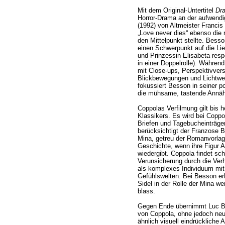
Mit dem Original-Untertitel
Dra
Horror-Drama an der aufwend
(1992) von Altmeister Franci
„Love never dies“ ebenso die
den Mittelpunkt stellte. Besso
einen Schwerpunkt auf die Li
und Prinzessin Elisabeta resp
in einer Doppelrolle). Währen
mit Close-ups, Perspektivve
Blickbewegungen und Lichtwech
fokussiert Besson in seiner 
die mühsame, tastende Annäh
Coppolas Verfilmung gilt bis 
Klassikers. Es wird bei Coppo
Briefen und Tagebucheinträge
berücksichtigt der Franzose 
Mina, getreu der Romanvorlage
Geschichte, wenn ihre Figur 
wiedergibt. Coppola findet sc
Verunsicherung durch die Ver
als komplexes Individuum mit
Gefühlswelten. Bei Besson er
Sidel in der Rolle der Mina 
blass.
Gegen Ende übernimmt Luc Be
von Coppola, ohne jedoch neu
ähnlich visuell eindrückliche 