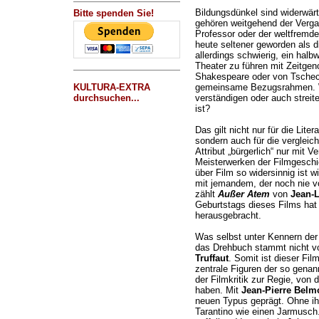
Bildungsdünkel sind widerwärt
Bitte spenden Sie!
gehören weitgehend der Vergan
Professor oder der weltfremde
heute seltener geworden als di
allerdings schwierig, ein hal
Theater zu führen mit Zeitgen
Shakespeare oder von Tschec
KULTURA-EXTRA
gemeinsame Bezugsrahmen. W
durchsuchen...
verständigen oder auch streit
ist?
Das gilt nicht nur für die Lite
sondern auch für die vergleic
Attribut „bürgerlich“ nur mit 
Meisterwerken der Filmgeschi
über Film so widersinnig ist 
mit jemandem, der noch nie vo
zählt
Außer Atem
von
Jean-
Geburtstags dieses Films hat i
herausgebracht.
Was selbst unter Kennern der 
das Drehbuch stammt nicht v
Truffaut
. Somit ist dieser Fil
zentrale Figuren der so genan
der Filmkritik zur Regie, von 
haben. Mit
Jean-Pierre Bel
neuen Typus geprägt. Ohne ih
Tarantino wie einen Jarmusch