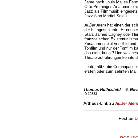
Jahre nach Louis Malles Fahr
Otto Preminges Anatomie eine
Jazz als Filmmusik eingesetzt
Jazz (von Martial Solal).
Außer Atem
hat einen der sch
der Filmgeschichte. Er erinne
Stars James Cagney oder Hu
französischen Existentialismu
Zusammenspiel von Bild und To
Tonfilm und nur der Tonfilm ka
das nicht kennt? Und welches
Theateraufführungen könnte d
Leute, nützt die Coronapause
ersten oder zum zehnten Mal.
Thomas Rothschild – 6. No
ID 12583
Arthaus-Link zu
Außer Ate
Post an
D