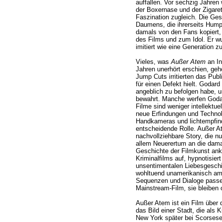
auffallen. Vor sechzig Jahren
der Boxernase und der Zigare
Faszination zugleich. Die Ges
Daumens, die ihrerseits Hump
damals von den Fans kopiert
des Films und zum Idol. Er wu
imitiert wie eine Generation 
Vieles, was
Außer Atem
an In
Jahren unerhört erschien, gehö
Jump Cuts irritierten das Pub
für einen Defekt hielt. Godard 
angeblich zu befolgen habe, u
bewahrt. Manche werfen Godard
Filme sind weniger intellektue
neue Erfindungen und Technolo
Handkameras und lichtempfind
entscheidende Rolle. Außer A
nachvollziehbare Story, die nu
allem Neuerertum an die damal
Geschichte der Filmkunst ank
Kriminalfilms auf, hypnotisier
unsentimentalen Liebesgesch
wohltuend unamerikanisch am
Sequenzen und Dialoge passen
Mainstream-Film, sie bleiben 
Außer Atem ist ein Film über d
das Bild einer Stadt, die als K
New York später bei Scorsese