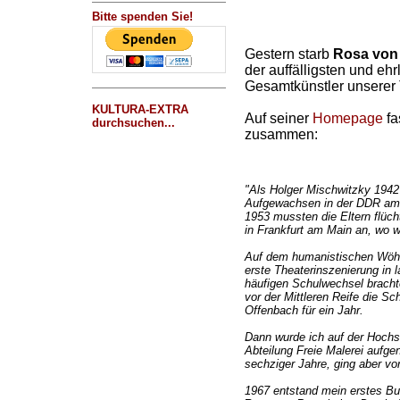
Bitte spenden Sie!
Gestern starb
Rosa von 
der auffälligsten und ehr
Gesamtkünstler unserer 
KULTURA-EXTRA
Auf seiner
Homepage
fa
durchsuchen...
zusammen:
"Als Holger Mischwitzky 1942 
Aufgewachsen in der DDR am 
1953 mussten die Eltern flüc
in Frankfurt am Main an, wo w
Auf dem humanistischen Wöh
erste Theaterinszenierung in 
häufigen Schulwechsel brachte
vor der Mittleren Reife die S
Offenbach für ein Jahr.
Dann wurde ich auf der Hochsc
Abteilung Freie Malerei aufge
sechziger Jahre, ging aber v
1967 entstand mein erstes Bu