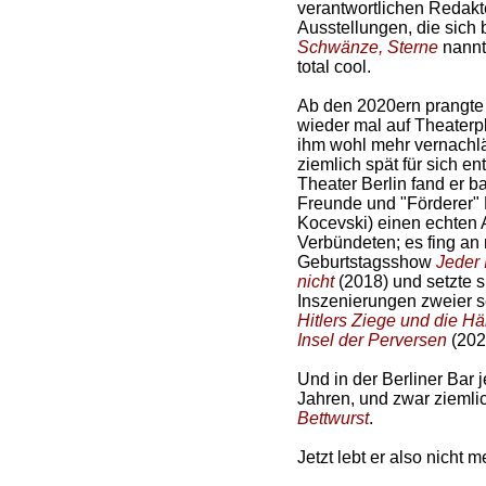
verantwortlichen Redakt
Ausstellungen, die sic
Schwänze, Sterne
nannte
total cool.
Ab den 2020ern prangt
wieder mal auf Theaterpl
ihm wohl mehr vernachläs
ziemlich spät für sich e
Theater Berlin fand er ba
Freunde und "Förderer"
Kocevski) einen echten 
Verbündeten; es fing an 
Geburtstagsshow
Jeder 
nicht
(2018) und setzte si
Inszenierungen zweier s
Hitlers Ziege und die H
Insel der Perversen
(202
Und in der Berliner Bar je
Jahren, und zwar ziemlic
Bettwurst
.
Jetzt lebt er also nicht 