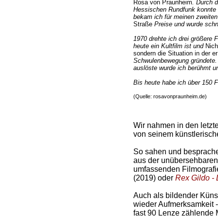
Rosa von Praunheim
. Durch 
Hessischen Rundfunk konnte i
bekam ich für meinen zweiten
Straße
Preise und wurde schn
1970 drehte ich drei größere F
heute ein Kultfilm ist und
Nicht
sondern die Situation in der er
Schwulenbewegung gründete. 
auslöste wurde ich berühmt un
Bis heute habe ich über 150 F
(Quelle: rosavonpraunheim.de)
Wir nahmen in den letzte
von seinem künstlerisc
So sahen und besprachen
aus der unübersehbaren L
umfassenden Filmografi
(2019) oder
Rex Gildo - 
Auch als bildender Künst
wieder Aufmerksamkeit -
fast 90 Lenze zählende 