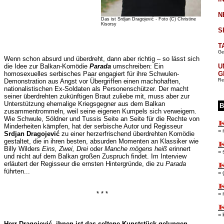
N
Das ist Srdjan Dragojević - Foto (C) Christine
Kisorsy
S
T
Ge
Wenn schon absurd und überdreht, dann aber richtig – so lässt sich
die Idee zur Balkan-Komödie
Parada
umschreiben: Ein
U
homosexuelles serbisches Paar engagiert für ihre Schwulen-
G
Demonstration aus Angst vor Übergriffen einen machohaften,
Re
nationalistischen Ex-Soldaten als Personenschützer. Der macht
seiner überdrehten zukünftigen Braut zuliebe mit, muss aber zur
Unterstützung ehemalige Kriegsgegner aus dem Balkan
B
zusammentrommeln, weil seine eigenen Kumpels sich verweigern.
Wie Schwule, Söldner und Tussis Seite an Seite für die Rechte von
Minderheiten kämpfen, hat der serbische Autor und Regisseur
= 
Srdjan Dragojević
zu einer herzerfrischend überdrehten Komödie
gestaltet, die in ihren besten, absurden Momenten an Klassiker wie
Billy Wilders
Eins, Zwei, Drei
oder
Manche mögens heiß
erinnert
= 
und nicht auf dem Balkan großen Zuspruch findet. Im Interview
erläutert der Regisseur die ernsten Hintergründe, die zu
Parada
führten...
= 
* * *
= 
= 
Herr Dragojević, ihnen ist das seltene Kunststück gelungen,