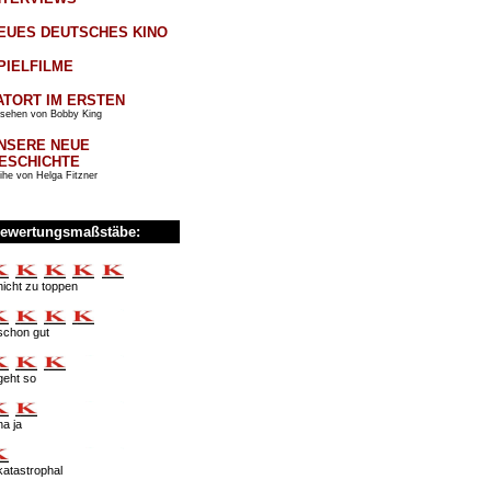
EUES DEUTSCHES KINO
PIELFILME
ATORT IM ERSTEN
sehen von Bobby King
NSERE NEUE
ESCHICHTE
ihe von Helga Fitzner
ewertungsmaßstäbe:
nicht zu toppen
schon gut
geht so
na ja
katastrophal