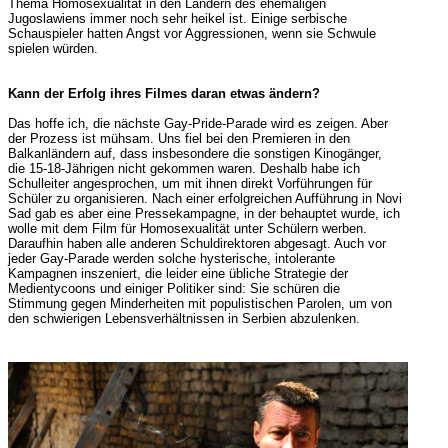
Thema Homosexualität in den Ländern des ehemaligen
Jugoslawiens immer noch sehr heikel ist. Einige serbische
Schauspieler hatten Angst vor Aggressionen, wenn sie Schwule
spielen würden.
Kann der Erfolg ihres Filmes daran etwas ändern?
Das hoffe ich, die nächste Gay-Pride-Parade wird es zeigen. Aber
der Prozess ist mühsam. Uns fiel bei den Premieren in den
Balkanländern auf, dass insbesondere die sonstigen Kinogänger,
die 15-18-Jährigen nicht gekommen waren. Deshalb habe ich
Schulleiter angesprochen, um mit ihnen direkt Vorführungen für
Schüler zu organisieren. Nach einer erfolgreichen Aufführung in Novi
Sad gab es aber eine Pressekampagne, in der behauptet wurde, ich
wolle mit dem Film für Homosexualität unter Schülern werben.
Daraufhin haben alle anderen Schuldirektoren abgesagt. Auch vor
jeder Gay-Parade werden solche hysterische, intolerante
Kampagnen inszeniert, die leider eine übliche Strategie der
Medientycoons und einiger Politiker sind: Sie schüren die
Stimmung gegen Minderheiten mit populistischen Parolen, um von
den schwierigen Lebensverhältnissen in Serbien abzulenken.