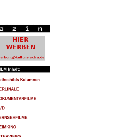
ILM Inhalt:
othschilds Kolumnen
ERLINALE
OKUMENTARFILME
VD
ERNSEHFILME
EIMKINO
NTERVIEWS