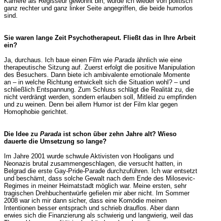
Karriere als Regisseur gewohnt bin, wurde ich wieder von politisch
ganz rechter und ganz linker Seite angegriffen, die beide humorlos
sind.
Sie waren lange Zeit Psychotherapeut. Fließt das in Ihre Arbeit
ein?
Ja, durchaus. Ich baue einen Film wie
Parada
ähnlich wie eine
therapeutische Sitzung auf. Zuerst erfolgt die positive Manipulation
des Besuchers. Dann biete ich ambivalente emotionale Momente
an – in welche Richtung entwickelt sich die Situation wohl? – und
schließlich Entspannung. Zum Schluss schlägt die Realität zu, die
nicht verdrängt werden, sondern erlauben soll, Mitleid zu empfinden
und zu weinen. Denn bei allem Humor ist der Film klar gegen
Homophobie gerichtet.
Die Idee zu
Parada
ist schon über zehn Jahre alt? Wieso
dauerte die Umsetzung so lange?
Im Jahre 2001 wurde schwule Aktivisten von Hooligans und
Neonazis brutal zusammengeschlagen, die versucht hatten, in
Belgrad die erste Gay-Pride-Parade durchzuführen. Ich war entsetzt
und beschämt, dass solche Gewalt nach dem Ende des Milosevic-
Regimes in meiner Heimatstadt möglich war. Meine ersten, sehr
tragischen Drehbuchentwürfe gefielen mir aber nicht. Im Sommer
2008 war ich mir dann sicher, dass eine Komödie meinen
Intentionen besser entsprach und schrieb drauflos. Aber dann
erwies sich die Finanzierung als schwierig und langwierig, weil das