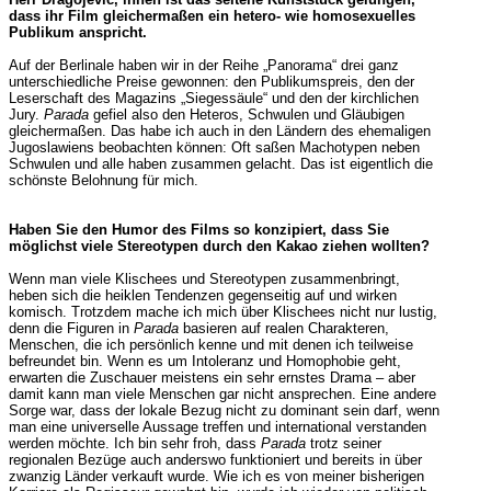
dass ihr Film gleichermaßen ein hetero- wie homosexuelles
Publikum anspricht.
Auf der Berlinale haben wir in der Reihe „Panorama“ drei ganz
unterschiedliche Preise gewonnen: den Publikumspreis, den der
Leserschaft des Magazins „Siegessäule“ und den der kirchlichen
Jury.
Parada
gefiel also den Heteros, Schwulen und Gläubigen
gleichermaßen. Das habe ich auch in den Ländern des ehemaligen
Jugoslawiens beobachten können: Oft saßen Machotypen neben
Schwulen und alle haben zusammen gelacht. Das ist eigentlich die
schönste Belohnung für mich.
Haben Sie den Humor des Films so konzipiert, dass Sie
möglichst viele Stereotypen durch den Kakao ziehen wollten?
Wenn man viele Klischees und Stereotypen zusammenbringt,
heben sich die heiklen Tendenzen gegenseitig auf und wirken
komisch. Trotzdem mache ich mich über Klischees nicht nur lustig,
denn die Figuren in
Parada
basieren auf realen Charakteren,
Menschen, die ich persönlich kenne und mit denen ich teilweise
befreundet bin. Wenn es um Intoleranz und Homophobie geht,
erwarten die Zuschauer meistens ein sehr ernstes Drama – aber
damit kann man viele Menschen gar nicht ansprechen. Eine andere
Sorge war, dass der lokale Bezug nicht zu dominant sein darf, wenn
man eine universelle Aussage treffen und international verstanden
werden möchte. Ich bin sehr froh, dass
Parada
trotz seiner
regionalen Bezüge auch anderswo funktioniert und bereits in über
zwanzig Länder verkauft wurde. Wie ich es von meiner bisherigen