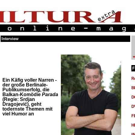
Interview
F
R
Ein Käfig voller Narren -
der große Berlinale-
B
Publikumserfolg, die
Balkan-Komödie
Parada
D
(Regie: Srdjan
Dragojević), geht
D
todernste Themen mit
viel Humor an
F
H
I