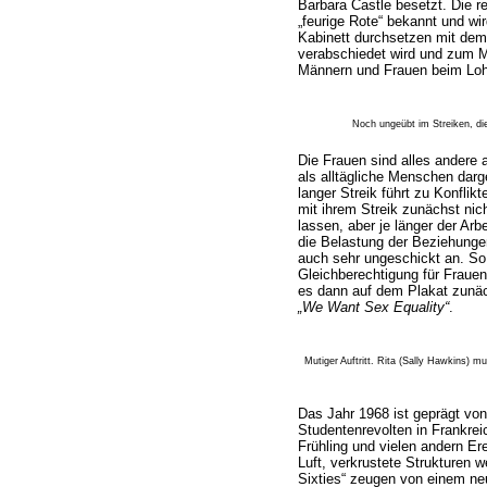
Barbara Castle besetzt. Die rea
„feurige Rote“ bekannt und wi
Kabinett durchsetzen mit dem
verabschiedet wird und zum Mo
Männern und Frauen beim Lohn
Noch ungeübt im Streiken, d
Die Frauen sind alles andere
als alltägliche Menschen darge
langer Streik führt zu Konfli
mit ihrem Streik zunächst ni
lassen, aber je länger der Arb
die Belastung der Beziehungen
auch sehr ungeschickt an. So 
Gleichberechtigung für Frauen
es dann auf dem Plakat zunä
„We Want Sex Equality“
.
Mutiger Auftritt. Rita (Sally Hawkins) 
Das Jahr 1968 ist geprägt vo
Studentenrevolten in Frankre
Frühling und vielen andern Ere
Luft, verkrustete Strukturen 
Sixties“ zeugen von einem neu