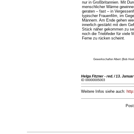
nur in Großbritannien. Mit D
menschlicher Wärme gewinnen
geraten – fast – in Vergessen
typischer Frauenfilm, im Gege
Männern. Am Ende gehen wieder
innerlich gestärkt mit dem Gef
Stück näher gekommen zu sein
noch die Triebfeder für viele 
Ferne zu rücken scheint.
Gewerkschafter Albert (Bob Hoski
Helga Fitzner - red. / 13. Janua
ID 00000005003
Weitere Infos siehe auch:
http
Post