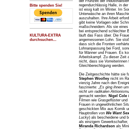
der Frühzeit der Industrialisie
regendurchlässig Halle, in d
Bitte spenden Sie!
ist eisig kalt im Winter. Im S
Unterwäsche an ihren Maschin
auszuhalten. Ihre Arbeit erfor
gibt keine Vorlagen oder Schn
maßschneidern. Als sie eines 
bei entsprechend schlechter B
KULTURA-EXTRA
läuft das Fass über. Die Frau
durchsuchen...
angemessenen Lohn. Sie stoße
dass sich die Fronten verhärt
Lohnanpassung bei Ford, sond
für Männer und Frauen. Es ko
Arbeitskampf. Zu dieser Zeit
nicht, dass sie Vorreiterinnen 
Gleichberechtigung werden.
Die Zeitgeschichte hätte sie 
Stephen Woolley
nicht im Ra
vierzig Jahre nach den Ereign
faszinierte:
„Es ging ihnen u
nicht um radikalen Aktionismu
gemacht werden.
Nigel Cole
ü
Filmen wie
Grasgeflüster
und
Frauen in ungewöhnlichen Situ
geschickten Mix aus Komik un
Hauptrollen von
We Want Se
Lucky
) als bescheidene und b
als einzigem Gewerkschafter, 
Miranda Richardson
als Mini