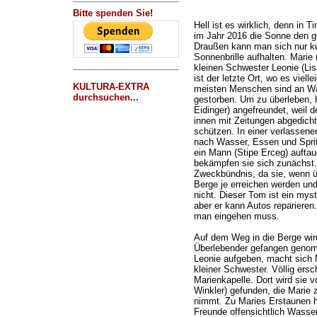
Bitte spenden Sie!
Hell ist es wirklich, denn in T
im Jahr 2016 die Sonne den gr
Draußen kann man sich nur ku
Sonnenbrille aufhalten. Marie 
kleinen Schwester Leonie (Lis
ist der letzte Ort, wo es viel
KULTURA-EXTRA
meisten Menschen sind an Wa
durchsuchen...
gestorben. Um zu überleben, ha
Eidinger) angefreundet, weil d
innen mit Zeitungen abgedicht
schützen. In einer verlassene
nach Wasser, Essen und Sprit,
ein Mann (Stipe Erceg) auftauc
bekämpfen sie sich zunächst.
Zweckbündnis, da sie, wenn ü
Berge je erreichen werden und 
nicht. Dieser Tom ist ein mys
aber er kann Autos reparieren. 
man eingehen muss.
Auf dem Weg in die Berge wird
Überlebender gefangen genomm
Leonie aufgeben, macht sich M
kleiner Schwester. Völlig ersch
Marienkapelle. Dort wird sie v
Winkler) gefunden, die Marie 
nimmt. Zu Maries Erstaunen h
Freunde offensichtlich Wasse