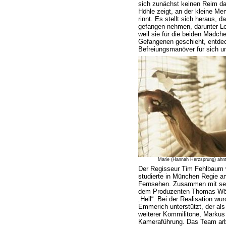
sich zunächst keinen Reim dar
Höhle zeigt, an der kleine 
rinnt. Es stellt sich heraus,
gefangen nehmen, darunter Leo
weil sie für die beiden Mädch
Gefangenen geschieht, entdeck
Befreiungsmanöver für sich u
Marie (Hannah Herzsprung) ahn
Der Regisseur Tim Fehlbaum 
studierte in München Regie a
Fernsehen. Zusammen mit sei
dem Produzenten Thomas Wöb
„Hell“. Bei der Realisation wu
Emmerich unterstützt, der als
weiterer Kommilitone, Markus
Kameraführung. Das Team ar