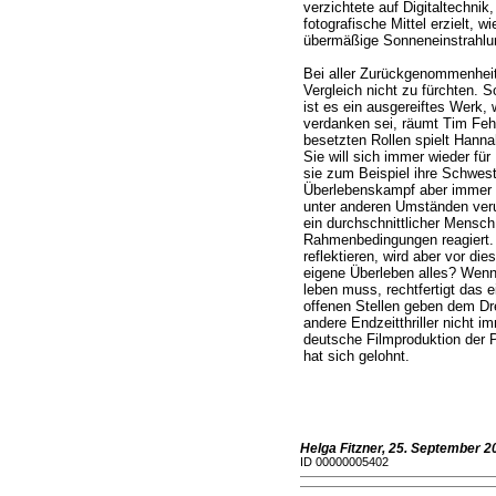
verzichtete auf Digitaltechnik
fotografische Mittel erzielt, w
übermäßige Sonneneinstrahlung
Bei aller Zurückgenommenheit 
Vergleich nicht zu fürchten. 
ist es ein ausgereiftes Werk,
verdanken sei, räumt Tim Feh
besetzten Rollen spielt Hann
Sie will sich immer wieder fü
sie zum Beispiel ihre Schweste
Überlebenskampf aber immer g
unter anderen Umständen verur
ein durchschnittlicher Mensch
Rahmenbedingungen reagiert. 
reflektieren, wird aber vor die
eigene Überleben alles? Wenn
leben muss, rechtfertigt das 
offenen Stellen geben dem Dre
andere Endzeitthriller nicht im
deutsche Filmproduktion der
hat sich gelohnt.
Helga Fitzner, 25. September 2
ID 00000005402